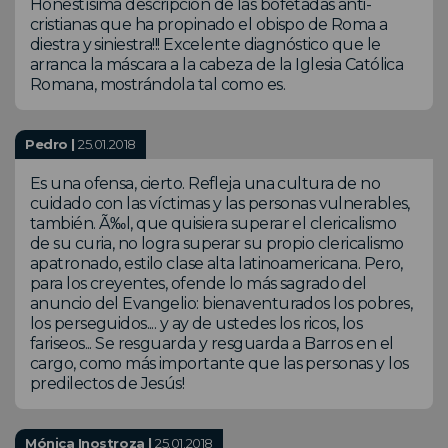
Honestísima descripción de las bofetadas anti-
cristianas que ha propinado el obispo de Roma a
diestra y siniestra!!! Excelente diagnóstico que le
arranca la máscara a la cabeza de la Iglesia Católica
Romana, mostrándola tal como es.
Pedro |
25.01.2018
Es una ofensa, cierto. Refleja una cultura de no
cuidado con las víctimas y las personas vulnerables,
también. Ã‰l, que quisiera superar el clericalismo
de su curia, no logra superar su propio clericalismo
apatronado, estilo clase alta latinoamericana. Pero,
para los creyentes, ofende lo más sagrado del
anuncio del Evangelio: bienaventurados los pobres,
los perseguidos.... y ay de ustedes los ricos, los
fariseos... Se resguarda y resguarda a Barros en el
cargo, como más importante que las personas y los
predilectos de Jesús!
Mónica Inostroza |
25.01.2018