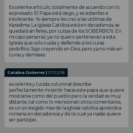
Excelente artículo, totalmente de acuerdo con lo
expresado. El Papa está ciego, y es soberbio e
intolerante. Yo siempre les creí a las victimas de
Karadima. La Iglesia Católica está en decadencia, se
quedará sin fieles, por culpa de los SOBERBIOS. En
mi caso personal, ya no quiero pertenecer a esta
Iglesia que solo cuida y defiende a los curas
pedofilos. Sigo creyendo en Dios, pero ya no más en
curas y demases.
Catalina Gutierrez |
27.01.2018
excelente y lucida columna! describe
perfectamente mi sentir hacia este papa que quiere
mostrarse como del pueblo pero la verdad es muy
distante, tal como lo mencionan otros comentarios,
es un protegido mas de la iglesia catolica apostolica
romana en decadencia y de la cual ya nadie quiere
ser participe...