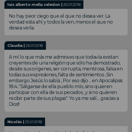
luis alberto mella celedon |
26.01.2018
No hay peor ciego que el que no desea ver. La
verdad esta ahí y todos la ven, menos el que no
desea verla.
Claudia |
26.01.2018
A mí lo que más me admira es que todavía existan
creyentes de una religión que sólo ha demostrado,
desde sus orígenes, ser corrupta, mentirosa, falsa en
todas sus expresiones, falta de sentimientos ..Sin
embargo Jesús lo sabía , Por eso dijo ... en Apocalipsis
18:4..."Sálganse de ella pueblo mío, sino quieren
participar con ella de sus pecados , y si no quieren
recibir parte de sus plagas". Yo ya me salí.... gracias a
Dios!!
Nicolás |
25.01.2018