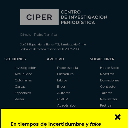
Director: Pedro Ramírez
José Miguel de la Barra 412, Santiago de Chile
Todos los derechos reservados © 2007-2026
SECCIONES
ARCHIVO
SOBRE CIPER
Investigación
Papeles de la
Hazte Socio
Actualidad
Dictadura
Nosotros
Columnas
Libros
Donaciones
Cartas
Blog
Contacto
Especiales
Autores
Talleres
Radar
CIPER
Newsletter
Académico
Festival
×
LaBot
Constituyente
En tiempos de incertidumbre y
fake
Al Plebiscito