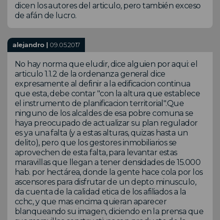
dicen los autores del articulo, pero también exceso
de afán de lucro.
alejandro |
09.05.2017
No hay norma que eludir, dice alguien por aqui: el
articulo 1.1.2 de la ordenanza general dice
expresamente al definir a la edificacion continua
que esta, debe contar "con la altura que establece
el instrumento de planificacion territorial".Que
ninguno de los alcaldes de esa pobre comuna se
haya preocupado de actualizar su plan regulador
es ya una falta (y a estas alturas, quizas hasta un
delito), pero que los gestores inmobiliarios se
aprovechen de esta falta, para levantar estas
maravillas que llegan a tener densidades de 15.000
hab. por hectárea, donde la gente hace cola por los
ascensores para disfrutar de un depto minusculo,
da cuenta de la calidad etica de los afiliados a la
cchc, y que mas encima quieran aparecer
blanqueando su imagen, diciendo en la prensa que