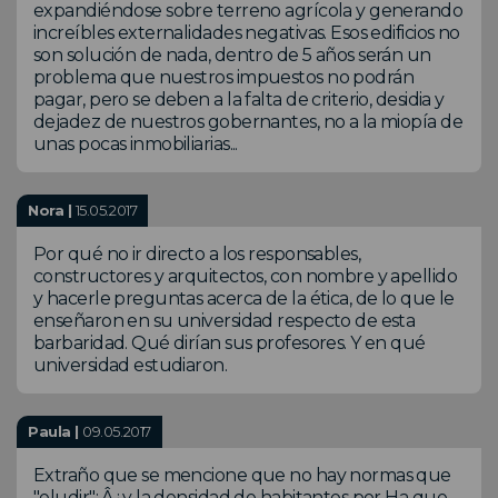
expandiéndose sobre terreno agrícola y generando
increíbles externalidades negativas. Esos edificios no
son solución de nada, dentro de 5 años serán un
problema que nuestros impuestos no podrán
pagar, pero se deben a la falta de criterio, desidia y
dejadez de nuestros gobernantes, no a la miopía de
unas pocas inmobiliarias...
Nora |
15.05.2017
Por qué no ir directo a los responsables,
constructores y arquitectos, con nombre y apellido
y hacerle preguntas acerca de la ética, de lo que le
enseñaron en su universidad respecto de esta
barbaridad. Qué dirían sus profesores. Y en qué
universidad estudiaron.
Paula |
09.05.2017
Extraño que se mencione que no hay normas que
"eludir": Â¿y la densidad de habitantes por Ha que