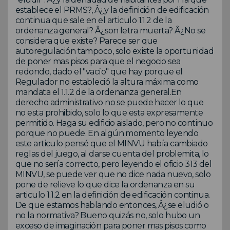
establece el PRMS?, Â¿y la definición de edificación
continua que sale en el articulo 1.1.2 de la
ordenanza general? Â¿son letra muerta? Â¿No se
considera que existe? Parece ser que
autoregulación tampoco, solo existe la oportunidad
de poner mas pisos para que el negocio sea
redondo, dado el "vacío" que hay porque el
Regulador no estableció la altura máxima como
mandata el 1.1.2 de la ordenanza general.En
derecho administrativo no se puede hacer lo que
no esta prohibido, solo lo que esta expresamente
permitido. Haga su edificio aislado, pero no continuo
porque no puede. En algún momento leyendo
este articulo pensé que el MINVU había cambiado
reglas del juego, al darse cuenta del problemita, lo
que no sería correcto, pero leyendo el oficio 313 del
MINVU, se puede ver que no dice nada nuevo, solo
pone de relieve lo que dice la ordenanza en su
articulo 1.1.2 en la definición de edificación continua.
De que estamos hablando entonces, Â¿se eludió o
no la normativa? Bueno quizás no, solo hubo un
exceso de imaginación para poner mas pisos como