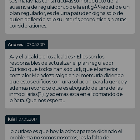
sus maravillas constructivas son producto de la
ausencia de regulacion, o de la antigÃ¼edad de un
plan regulador, es de una patudez digna solo de
quien defiende solo su interés económico sin otras
consideraciones.
Andres |
07.05.2017
Â¿y el alcalde o los alcaldes? Ellos son los
responsables de actualizar el plan regulador.
Curioso que todos han sido udi, que el anterior
contralor Mendoza salga en el mercurio diciendo
que estos edificios son una solucion para la gente y
ademas reconoce que es abogado de una de las
inmobiliarias(?!)...y ademas esta en el comando de
piñera. Que nos espera...
luis |
07.05.2017
lo curioso es que hoy la cchc aparece diciendo el
problema no somos nosotros, "es la falta de