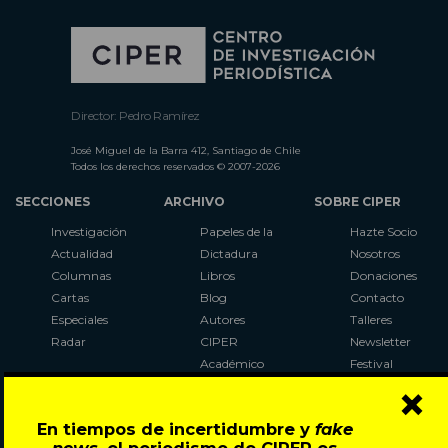
Director: Pedro Ramírez
José Miguel de la Barra 412, Santiago de Chile
Todos los derechos reservados © 2007-2026
SECCIONES
ARCHIVO
SOBRE CIPER
Investigación
Papeles de la
Hazte Socio
Actualidad
Dictadura
Nosotros
Columnas
Libros
Donaciones
Cartas
Blog
Contacto
Especiales
Autores
Talleres
Radar
CIPER
Newsletter
Académico
Festival
×
LaBot
Constituyente
En tiempos de incertidumbre y
fake
Al Plebiscito