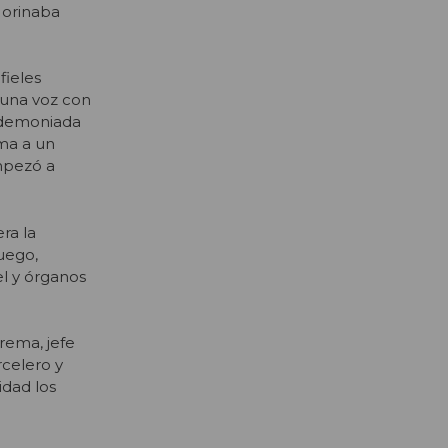
y orinaba
fieles
 una voz con
endemoniada
ima a un
mpezó a
era la
Luego,
l y órganos
rema, jefe
rcelero y
idad los