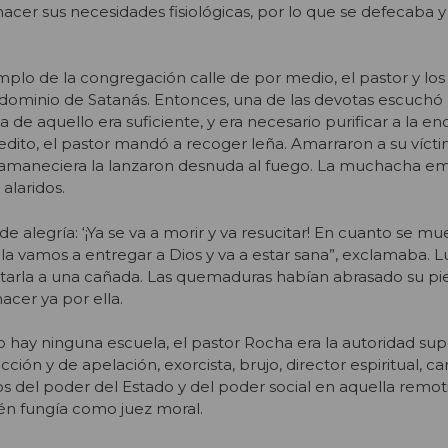
hacer sus necesidades fisiológicas, por lo que se defecaba 
mplo de la congregación calle de por medio, el pastor y los 
l dominio de Satanás. Entonces, una de las devotas escuchó
 de aquello era suficiente, y era necesario purificar a la 
dito, el pastor mandó a recoger leña. Amarraron a su víct
 amaneciera la lanzaron desnuda al fuego. La muchacha e
alaridos.
de alegría: ‘¡Ya se va a morir y va resucitar! En cuanto se mu
 la vamos a entregar a Dios y va a estar sana”, exclamaba. 
tarla a una cañada. Las quemaduras habían abrasado su pie
acer ya por ella.
o hay ninguna escuela, el pastor Rocha era la autoridad sup
ucción y de apelación, exorcista, brujo, director espiritual, ca
os del poder del Estado y del poder social en aquella remot
ién fungía como juez moral.