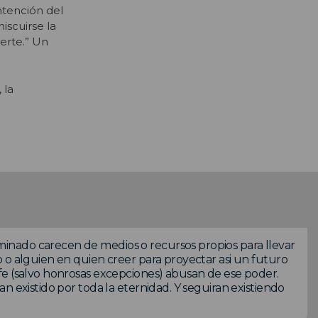
ntención del
iscuirse la
uerte.” Un
 la
nado carecen de medios o recursos propios para llevar
 o alguien en quien creer para proyectar asi un futuro
fe (salvo honrosas excepciones) abusan de ese poder.
n existido por toda la eternidad. Y seguiran existiendo