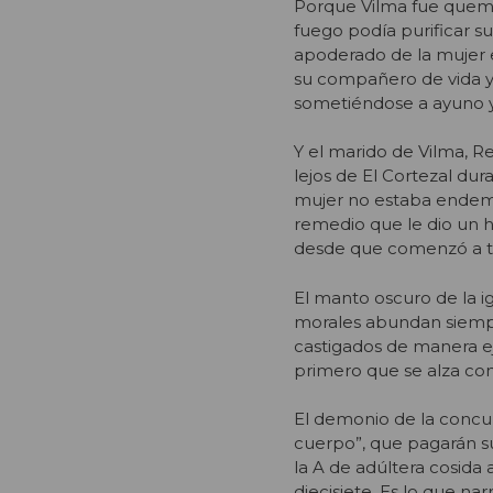
Porque Vilma fue quemad
fuego podía purificar s
apoderado de la mujer er
su compañero de vida y
sometiéndose a ayuno y
Y el marido de Vilma, R
lejos de El Cortezal dur
mujer no estaba endemon
remedio que le dio un h
desde que comenzó a t
El manto oscuro de la ig
morales abundan siempre
castigados de manera ej
primero que se alza cont
El demonio de la concup
cuerpo”, que pagarán su
la A de adúltera cosida
diecisiete. Es lo que n