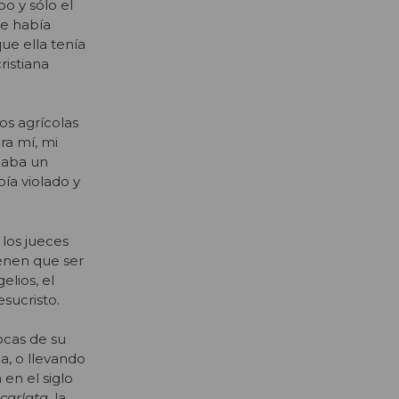
o y sólo el
se había
ue ella tenía
istiana
os agrícolas
ra mí, mi
maba un
ía violado y
 los jueces
enen que ser
lios, el
esucristo.
ocas de su
a, o llevando
en el siglo
scarlata
, la