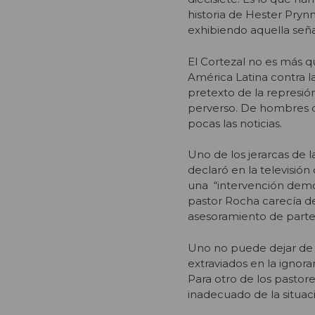
historia de Hester Pryn
exhibiendo aquella seña
El Cortezal no es más qu
América Latina contra la
pretexto de la represió
perverso. De hombres qu
pocas las noticias.
Uno de los jerarcas de l
declaró en la televisió
una “intervención demoní
pastor Rocha carecía de
asesoramiento de parte d
Uno no puede dejar de 
extraviados en la ignor
Para otro de los pastor
inadecuado de la situac