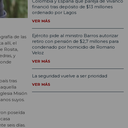
Colombia y España que pareja de Vivanco
financió tras depósito de $13 millones
ordenado por Lagos
VER MÁS
Ejército pide al ministro Barros autorizar
grafía de las
retiro con pensión de $2,7 millones para
 allí, el
condenado por homicidio de Romario
e Rosita,
Veloz
dras, y
VER MÁS
 donde
La seguridad vuelve a ser prioridad
aís tras
VER MÁS
 aquella
glesia Misión
manos suyos.
aron poseída
 casa
e seis días.