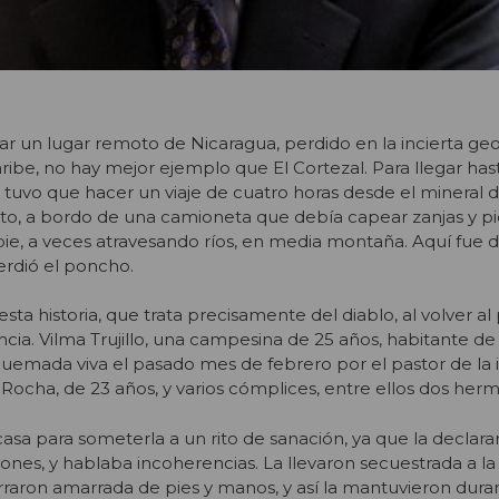
ar un lugar remoto de Nicaragua, perdido en la incierta geo
ribe, no hay mejor ejemplo que El Cortezal. Para llegar hasta
s tuvo que hacer un viaje de cuatro horas desde el mineral d
o, a bordo de una camioneta que debía capear zanjas y pie
pie, a veces atravesando ríos, en media montaña. Aquí fue
erdió el poncho.
a historia, que trata precisamente del diablo, al volver al p
cia. Vilma Trujillo, una campesina de 25 años, habitante de
uemada viva el pasado mes de febrero por el pastor de la i
 Rocha, de 23 años, y varios cómplices, entre ellos dos her
casa para someterla a un rito de sanación, ya que la declar
iones, y hablaba incoherencias. La llevaron secuestrada a la
rraron amarrada de pies y manos, y así la mantuvieron durant