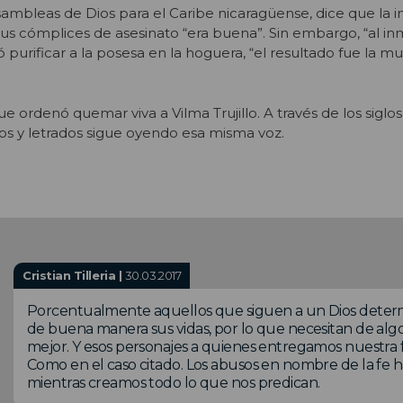
Asambleas de Dios para el Caribe nicaragüense, dice que la i
us cómplices de asesinato “era buena”. Sin embargo, “al inm
purificar a la posesa en la hoguera, “el resultado fue la m
e ordenó quemar viva a Vilma Trujillo. A través de los siglos,
os y letrados sigue oyendo esa misma voz.
Cristian Tilleria |
30.03.2017
Porcentualmente aquellos que siguen a un Dios determi
de buena manera sus vidas, por lo que necesitan de algo
mejor. Y esos personajes a quienes entregamos nuestra 
Como en el caso citado. Los abusos en nombre de la fe ha
mientras creamos todo lo que nos predican.