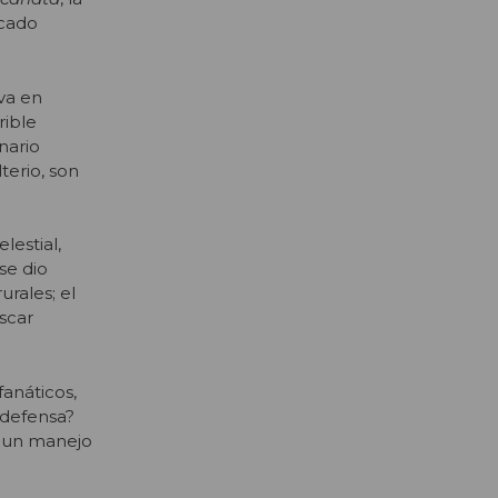
ecado
iva en
rible
nario
terio, son
lestial,
se dio
urales; el
scar
anáticos,
ndefensa?
, un manejo