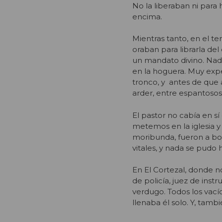
No la liberaban ni para 
encima.
Mientras tanto, en el te
oraban para librarla de
un mandato divino. Nada
en la hoguera. Muy expe
tronco, y antes de que
arder, entre espantosos 
El pastor no cabía en sí 
metemos en la iglesia y
moribunda, fueron a bo
vitales, y nada se pudo h
En El Cortezal, donde n
de policía, juez de instr
verdugo. Todos los vací
llenaba él solo. Y, tamb