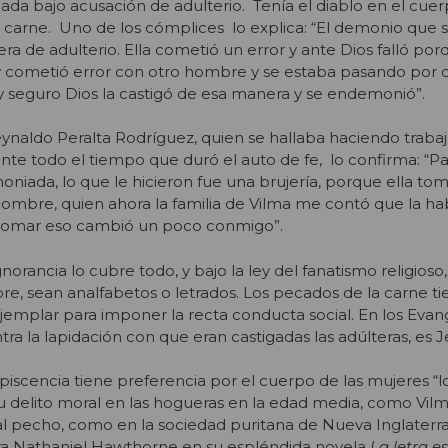
a bajo acusación de adulterio. Tenía el diablo en el cuerp
u carne. Uno de los cómplices lo explica: “El demonio que 
a de adulterio. Ella cometió un error y ante Dios falló porq
 cometió error con otro hombre y se estaba pasando por cr
 seguro Dios la castigó de esa manera y se endemonió”.
eynaldo Peralta Rodríguez, quien se hallaba haciendo trabaj
ante todo el tiempo que duró el auto de fe, lo confirma: “Pa
iada, lo que le hicieron fue una brujería, porque ella to
ombre, quien ahora la familia de Vilma me contó que la hab
omar eso cambió un poco conmigo”.
norancia lo cubre todo, y bajo la ley del fanatismo religioso,
, sean analfabetos o letrados. Los pecados de la carne ti
emplar para imponer la recta conducta social. En los Evange
ra la lapidación con que eran castigadas las adúlteras, es J
iscencia tiene preferencia por el cuerpo de las mujeres “l
 delito moral en las hogueras en la edad media, como Vilm
 al pecho, como en la sociedad puritana de Nueva Inglaterra 
arra Nathaniel Hawthorne en su espléndida novela
La letra e