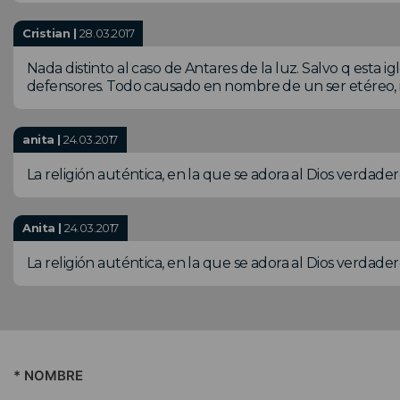
Cristian |
28.03.2017
Nada distinto al caso de Antares de la luz. Salvo q esta 
defensores. Todo causado en nombre de un ser etéreo, i
anita |
24.03.2017
La religión auténtica, en la que se adora al Dios verdader
Anita |
24.03.2017
La religión auténtica, en la que se adora al Dios verdade
* NOMBRE