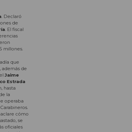
a
. Declaró
iones de
ría
. El fiscal
erencias
ueron
 millones.
radía que
s, además de
nel
Jaime
sco Estrada
, hasta
de la
que operaba
Carabineros.
n aclare cómo
gastado, se
s oficiales