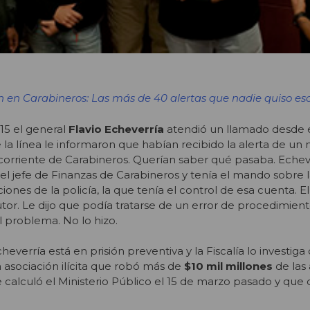
n en Carabineros: Las más de 40 alertas que nadie quiso es
15 el general
Flavio Echeverría
atendió un llamado desde 
e la línea le informaron que habían recibido la alerta de u
corriente de Carabineros. Querían saber qué pasaba. Echev
l jefe de Finanzas de Carabineros y tenía el mando sobre 
nes de la policía, la que tenía el control de esa cuenta. E
cutor. Le dijo que podía tratarse de un error de procedimien
el problema. No lo hizo.
cheverría está en prisión preventiva y la Fiscalía lo investig
a asociación ilícita que robó más de
$10 mil millones
de las
calculó el Ministerio Público el 15 de marzo pasado y que