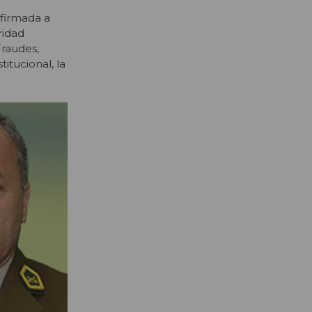
nfirmada a
ridad
Fraudes,
itucional, la