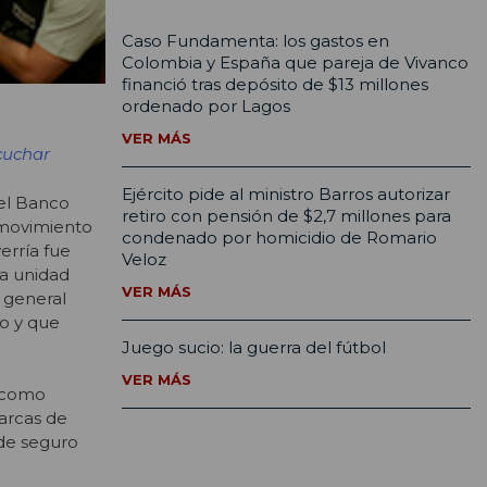
Caso Fundamenta: los gastos en
Colombia y España que pareja de Vivanco
financió tras depósito de $13 millones
ordenado por Lagos
VER MÁS
cuchar
Ejército pide al ministro Barros autorizar
el Banco
retiro con pensión de $2,7 millones para
n movimiento
condenado por homicidio de Romario
erría fue
Veloz
la unidad
VER MÁS
l general
to y que
Juego sucio: la guerra del fútbol
VER MÁS
a como
 arcas de
 de seguro