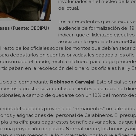
involucrados en el núcleo de la o
delictual.
Los antecedentes que se expusie
eses (Fuente: CECIPU)
audiencia de formalización del 19
indican que el liderazgo ejecutivo 
asociación lo ejercía el coronel
Ja
l resto de los oficiales sobre los montos que debían sacar d
para depositarlos en cuentas privadas, les pagaba a los ofic
a consumado el fraude, recibía el dinero para luego procede
ticipaban en la recolección del dinero los oficiales Nail y E
e ubica el comandante
Robinson Carvajal
. Este oficial se 
puestos a prestar sus cuentas corrientes para recibir el dine
tucionales, a cambio de quedarse con un 10% del monto de
fondos defraudados provenía de “remanentes” no utilizados
onos y asignaciones del personal de Carabineros. El presu
pla una cifra para pagar estos beneficios variables, los que
e una proyección de gastos. Normalmente, los bonos y asi
agan, suman menos que lo proyectado, por lo que a fines d