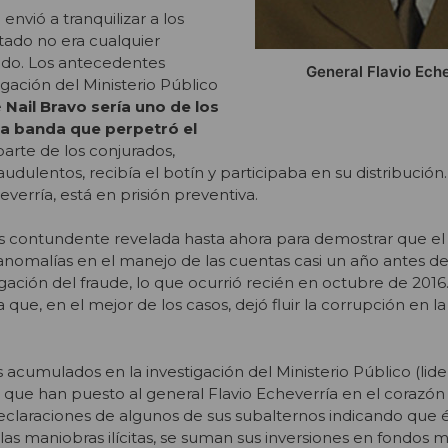
 envió a tranquilizar a los
tado no era cualquier
ndo. Los antecedentes
General Flavio Ech
igación del Ministerio Público
e
Nail Bravo sería uno de los
 la banda que perpetró el
 parte de los conjurados,
dulentos, recibía el botín y participaba en su distribución. N
everría, está en prisión preventiva.
ás contundente revelada hasta ahora para demostrar que el
anomalías en el manejo de las cuentas casi un año antes de
stigación del fraude, lo que ocurrió recién en octubre de 2016
ca que, en el mejor de los casos, dejó fluir la corrupción en 
acumulados en la investigación del Ministerio Público (lide
 que han puesto al general Flavio Echeverría en el corazón 
s declaraciones de algunos de sus subalternos indicando que 
las maniobras ilícitas, se suman sus inversiones en fondos 