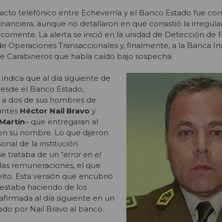
acto telefónico entre Echeverría y el Banco Estado fue co
financiera, aunque no detallaron en qué consistió la irregula
orriente. La alerta se inició en la unidad de Detección de 
e Operaciones Transaccionales y, finalmente, a la Banca Inst
de Carabineros que había caído bajo sospecha.
indica que al día siguiente de
desde el Banco Estado,
a dos de sus hombres de
antes
Héctor Nail Bravo
y
Martín­
– que entregaran al
en su nombre. Lo que dijeron
onal de la institución
se trataba de un “
error en el
 las remuneraciones, el que
elto. Esta versión que encubrió
 estaba haciendo de los
eafirmada al día siguiente en un
ado por Nail Bravo al banco.