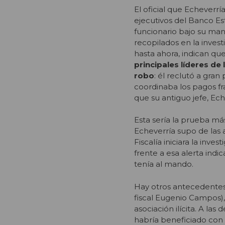
El oficial que Echeverría
ejecutivos del Banco Es
funcionario bajo su ma
recopilados en la invest
hasta ahora, indican qu
principales líderes de
robo
: él reclutó a gran
coordinaba los pagos frau
que su antiguo jefe, Ech
Esta sería la prueba m
Echeverría supo de las 
Fiscalía iniciara la inve
frente a esa alerta indi
tenía al mando.
Hay otros antecedentes 
fiscal Eugenio Campos),
asociación ilícita. A la
habría beneficiado con 