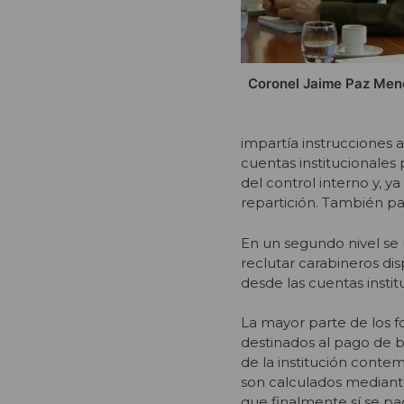
Coronel Jaime Paz Men
impartía instrucciones a
cuentas institucionales 
del control interno y, y
repartición. También par
En un segundo nivel s
reclutar carabineros dis
desde las cuentas insti
La mayor parte de los 
destinados al pago de b
de la institución contem
son calculados mediant
que finalmente sí se p