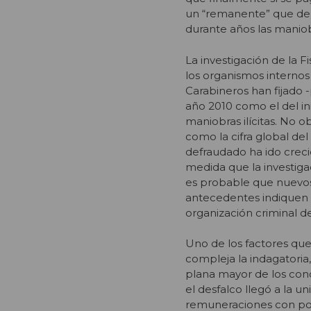
un “remanente” que debe
durante años las maniobr
La investigación de la Fi
los organismos internos
Carabineros han fijado -
año 2010 como el del ini
maniobras ilícitas. No ob
como la cifra global de
defraudado ha ido crec
medida que la investiga
es probable que nuevo
antecedentes indiquen 
organización criminal d
Uno de los factores qu
compleja la indagatoria,
plana mayor de los con
el desfalco llegó a la u
remuneraciones con pos