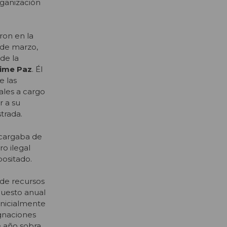
rganización
ron en la
 de marzo,
de la
ime Paz
. Él
e las
iales a cargo
r a su
strada.
encargaba de
ro ilegal
positado.
 de recursos
puesto anual
 inicialmente
gnaciones
e año sobra