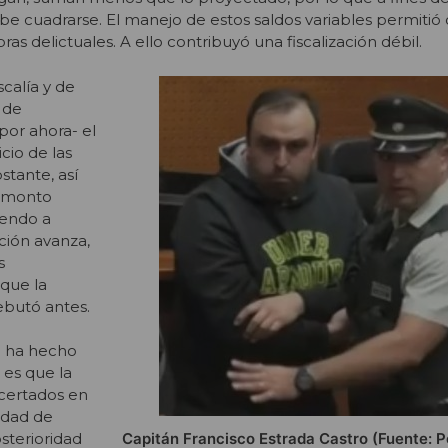
 cuadrarse. El manejo de estos saldos variables permitió 
as delictuales. A ello contribuyó una fiscalización débil.
scalía y de
 de
por ahora- el
cio de las
stante, así
l monto
iendo a
ción avanza,
s
que la
ebutó antes.
e ha hecho
 es que la
certados en
nidad de
Capitán Francisco Estrada Castro (Fuente: P
terioridad