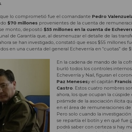
s
.
s que lo comprometió fue el comandante
Pedro Valenzuel
bido
$70 millones
provenientes de la cuenta de remunerac
ese monto, depositó
$55 millones en la cuenta de Echever
nal de Garantía que, al desmenuzar el detalle de las transf
ahora se han investigado, constató que esos $55 millones f
os en una cuenta del general Echeverría en “cuotas” de $5
En la cadena de mando de la cof
burló todos los controles interno
Echeverría y Nail, figuran el coro
Paz Meneses
y el capitán
Franci
Castro
. Estos cuatro nombres son
ahora, los que ocupan la cúspide 
pirámide de la asociación ilícita 
en el área de remuneraciones de 
Pero solo cuando la investigació
se repartía el botín y en qué fue 
podrá saber con certeza si hay má