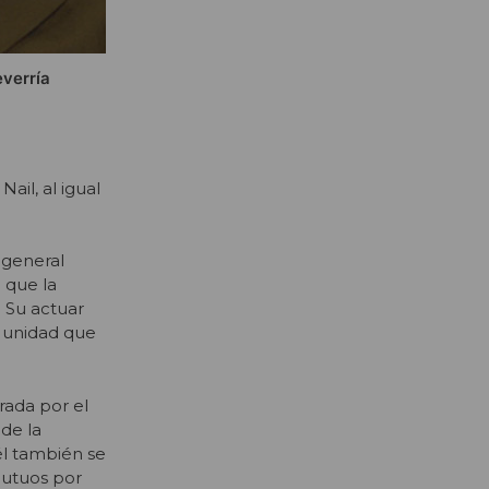
everría
ail, al igual
 general
 que la
. Su actuar
la unidad que
rada por el
de la
él también se
mutuos por