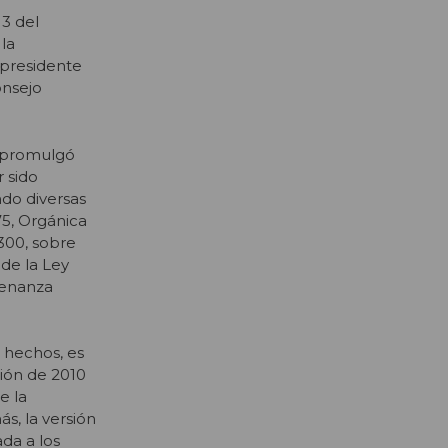
3 del
la
 presidente
onsejo
o promulgó
 sido
ndo diversas
175, Orgánica
.300, sobre
 de la Ley
denanza
 hechos, es
sión de 2010
e la
s, la versión
da a los