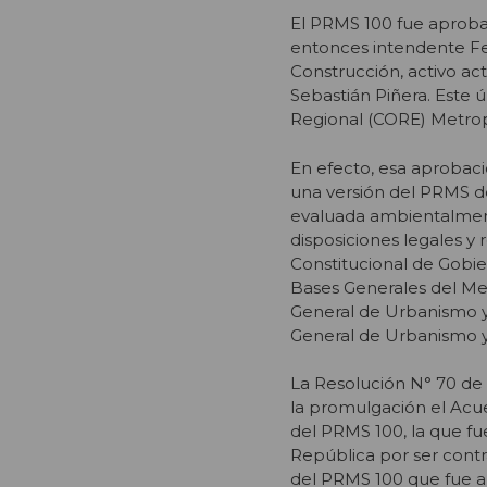
El PRMS 100 fue aprobad
entonces intendente Fe
Construcción, activo ac
Sebastián Piñera. Este 
Regional (CORE) Metropo
En efecto, esa aprobac
una versión del PRMS de
evaluada ambientalmente
disposiciones legales y r
Constitucional de Gobier
Bases Generales del Med
General de Urbanismo y 
General de Urbanismo y
La Resolución N° 70 de
la promulgación el Acue
del PRMS 100, la que fue
República por ser contr
del PRMS 100 que fue ap