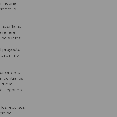
n ninguna
 sobre lo
as críticas
 refiere
 de suelos:
l proyecto
n Urbana y
os errores
l contra los
 fue la
go, llegando
los recursos
eso de