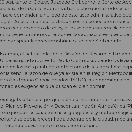
. Así, tanto el Octavo Juzgado Civil, como la Corte de Ape
cera Sala de la Corte Suprema, han dicho que la Federación
a” para demandar la nulidad de este acto administrativo que
ilegal. De esta manera, los tribunales no conocieron nunca 
dieron nada respecto de ellas, pues se contentaron diciendo
no tiene un interés directo» en las actuaciones que pide 
o de los especuladores inmobiliarios, se acabó el cuento.
lo crean, el actual Jefe de la División de Desarrollo Urbano
y Urbanismo, el arquitecto Pablo Contrucci, cuando todavía 
 uno de los más puntudos detractores de la caprichosa exp
 la sencilla razón de que ya existe en la Región Metropolit
sarrollo Urbano Condicionados (PDUC), que permiten const
 razonables exigencias que buscan el bien común.
es ilegal y arbitrario porque vulnera instrumentos normati
el Plan de Prevención y Descontaminación Atmosférica (
ron que por las características geográficas y meteorológica
olitana se debía crecer hacia adentro de la ciudad, media
, limitando obviamente la expansión urbana.