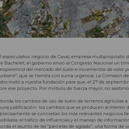
especulativo negocio de Caval, empresa multipropósito d
le Bachelet, el gobierno envió al Congreso Nacional un tí
ansparencia del mercado del suelo e incrementos de valor p
 urbano
”, que se tramita con suma urgencia. La Comisión d
os invitó a nuestra fundación para que, el 27 de septiemb
bre ese proyecto. Por motivos de fuerza mayor, no asistimo
o aborda los cambios de uso de suelo de terrenos agrícolas a
una justificación– los cambios que se producen al interior d
precisamente se concretan los más relevantes negocios fa
biliaria, el tráfico de influencias y el manejo de informació
borda el asunto de las “parcelas de agrado”, una forma de u