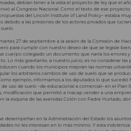
vadas, debían tener a la vista el proyecto de ley que el añ
nvió al Congreso Nacional. Como el texto de ese proyecto
 propuestas del Lincoln Institute of Land Policy– estaba mu
o debido a las presiones de los actores privados que lucran
 suelo.
martes 27 de septiembre a la sesión de la Comisión de Hac
ro para cumplir con nuestro deseo de que se legisle bien
ese cuerpo colegiado un documento que narra los errores y
o. Lo más gravitante, a nuestro juicio, es no considerar las 
roducen cuando los municipios mejoran las normas urbaníst
gular los arbitrarios cambios de uso de suelo que se produce
. Como ejemplo, informamos a los diputados lo que sucedió
 de uso de suelo –de educacional a comercial– en el Plan
 modificación que permitió a Inacap vender a una empresa
en la esquina de las avenidas Colón con Padre Hurtado, do
se desempeñan en la Administración del Estado los asunto
udades no les interesan en lo más mínimo. Y esta indolencia