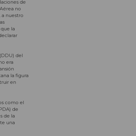
laciones de
 Aérea no
, a nuestro
las
 que la
declarar
 (DDU) del
no era
ansión
ana la figura
ruir en
vos como el
PPDA) de
s de la
nte una