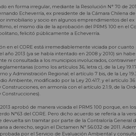
o en forma irregular, mediante la Resolución N° 70 de 201
rnando Echeverría, ex presidente de la Cámara Chilena de 
tor inmobiliario y socio en algunos emprendimientos del ex
último, el mismo día de la aprobación del PRMS 100 en el C
litano, felicitó públicamente a Echeverría.
ión en el CORE está irremediablemente viciada por cuant
l año 2013 (ya se había intentado en 2008 y 2010) sin haber
 ni consultada a los municipios involucrados, contravinie
eglamentarias (como los artículos 36, letra c), de la Ley 19.
no y Administración Regional; el artículo 7 bis, de la Ley 19
io Ambiente, modificado por la Ley 20.417; y el artículo 36
Construcciones, en armonía con el artículo 2.1.9, de la Or
 Construcciones).
 2013 aprobó de manera viciada el PRMS 100 porque, en los
rdo N°63 del CORE. Pero dicho acuerdo se refería a la ver
 devuelta sin tramitar por parte de la Contraloría General d
aria a derecho, según el Dictamen N° 56.032 de 2011. Ademá
robada por el Servicio de Evaluación Ambiental y consulta