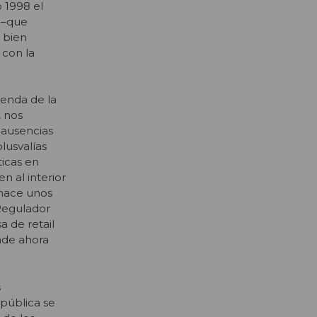
o 1998 el
 –que
y bien
 con la
ienda de la
, nos
 ausencias
plusvalías
icas en
n al interior
 hace unos
 Regulador
 de retail
nde ahora
s
 pública se