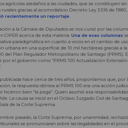
s agrícolas aledaños a las ciudades, que se constituyen si
s rurales gracias al acomodaticio Decreto Ley 3.516 de 1980,
dió recientemente un reportaje
.
ción a la Cámara de Diputados se nos cursó por las column
n CIPER acerca de esta materia.
Una de esas columnas
se
iativa paradigmática en cuanto a vicios en el cambio de uso
n urbana en una superficie de 10 mil hectáreas gracias a la
0 del Plan Regulador Metropolitano de Santiago (PRMS). E
nte por el gobierno como “PRMS 100 Actualización Extensió
.
 publicada hace cerca de tres años, proponíamos que, por l
ción, la respuesta idónea al PRMS 100 era una acción judicia
o hicieron bien “la pega”. Quien asumió esa responsabilidad
le. La causa se inició en el Octavo Juzgado Civil de Santia
 Sala de la Corte Suprema.
iembre pasado, la Corte Suprema, por unanimidad, rechazó 
ibunales se pronunciaran sobre las ilegalidades en el proc