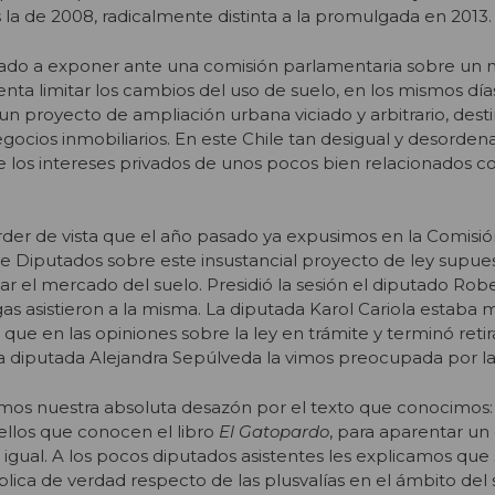
 la de 2008, radicalmente distinta a la promulgada en 2013.
itado a exponer ante una comisión parlamentaria sobre un
enta limitar los cambios del uso de suelo, en los mismos día
un proyecto de ampliación urbana viciado y arbitrario, dest
gocios inmobiliarios. En este Chile tan desigual y desorden
los intereses privados de unos pocos bien relacionados c
r de vista que el año pasado ya expusimos en la Comisió
de Diputados sobre este insustancial proyecto de ley supu
ar el mercado del suelo. Presidió la sesión el diputado Rob
s asistieron a la misma. La diputada Karol Cariola estaba 
 que en las opiniones sobre la ley en trámite y terminó reti
 la diputada Alejandra Sepúlveda la vimos preocupada por la
mos nuestra absoluta desazón por el texto que conocimos: 
llos que conocen el libro
El Gatopardo
, para aparentar un
 igual. A los pocos diputados asistentes les explicamos que 
lica de verdad respecto de las plusvalías en el ámbito del s