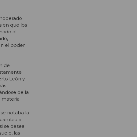
 moderado
s en que los
inado al
ado,
on el poder
n de
estamente
erto León y
más
rándose de la
 materia.
se notaba la
 cambio a
si se desea
uelo, las