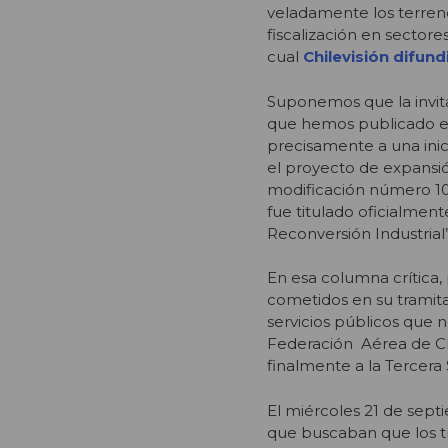
veladamente los terreno
fiscalización en sectore
cual
Chilevisión difun
Suponemos que la invita
que hemos publicado e
precisamente a una inic
el proyecto de expansió
modificación número 10
fue titulado oficialme
Reconversión Industrial”
En esa columna crítica,
cometidos en su tramita
servicios públicos que n
Federación Aérea de Chi
finalmente a la Tercera
El miércoles 21 de sept
que buscaban que los tr