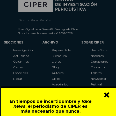
Director: Pedro Ramírez
José Miguel de la Barra 412, Santiago de Chile
Todos los derechos reservados © 2007-2026
SECCIONES
ARCHIVO
SOBRE CIPER
Investigación
Papeles de la
Hazte Socio
Actualidad
Dictadura
Nosotros
Columnas
Libros
Donaciones
Cartas
Blog
Contacto
Especiales
Autores
Talleres
Radar
CIPER
Newsletter
Académico
Festival
×
LaBot
Constituyente
En tiempos de incertidumbre y
fake
Al Plebiscito
news
, el periodismo de CIPER es
con CIPER
más necesario que nunca.