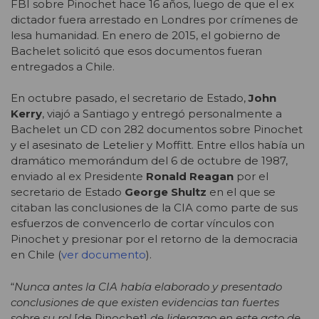
FBI sobre Pinochet hace 16 años, luego de que el ex
dictador fuera arrestado en Londres por crímenes de
lesa humanidad. En enero de 2015, el gobierno de
Bachelet solicitó que esos documentos fueran
entregados a Chile.
En octubre pasado, el secretario de Estado,
John
Kerry
, viajó a Santiago y entregó personalmente a
Bachelet un CD con 282 documentos sobre Pinochet
y el asesinato de Letelier y Moffitt. Entre ellos había un
dramático memorándum del 6 de octubre de 1987,
enviado al ex Presidente
Ronald Reagan
por el
secretario de Estado
George Shultz
en el que se
citaban las conclusiones de la CIA como parte de sus
esfuerzos de convencerlo de cortar vínculos con
Pinochet y presionar por el retorno de la democracia
en Chile (
ver documento
).
“
Nunca antes la CIA había elaborado y presentado
conclusiones de que existen evidencias tan fuertes
sobre su rol
[de Pinochet]
de liderazgo en este acto de