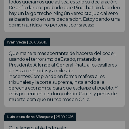
todos queramos que así sea, es solo su declaración.
De ahí a dar por probado que Pinochet dio la orden
hay un largo trecho. Ningún veredicto judicial serio
se basaría solo en una declaración. Estoy dando una
opinión jurídica, no personal, por si acaso.
Ivan vega |
26.09.2016
Que manera mas aberrante de hacerse del poder,
usando el terrorismo deEstado, matando al
Presidente Allende al General Pratt, a los casilleres
en Estados Unidos.y a miles de
inocentes.Comprando en forma mafiosa a los
tribunales y la corte suprema, instalando a la
derecha economica para que esclavise al pueblo. Y
estis pretenden perdon y olvido. Carcel y penas de
muerte para que nunca mas en Chile.
Luis escudero Vásquez |
25.09.2016
Que lamentable todo esto......