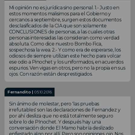
Mi opinión no es jurídica sino personal. 1.- Justo en
estos momentos malisimos para el Gobierno y
cercanos a septiembre, surgen estos documentos
desclasificados de la CIA que son solamente
CONCLUSIONES de personas, a las cuales otras
personas interesadas las consideran como verdad
absoluta. Como dice nuestro Bombo Fica,
sospechosa la wea. 2.- Y como era de esperarse, los
odiosos de siempre utilizan este hecho para volcar
ese odio a Pinochet y los uniformados, en acuerdos
espurios. Ven vigas en otros, pero no la propia en sus
ojos. Con razón están desprestigiados.
Fernandito |
05.10.2016
Sin ánimo de molestar, pero 'las pruebas
irrefutables' son las declaraciones de Fernandez y
por ahí desliza que no está totalmente seguro
sobre lo de PInochet. Y después hay una
conversación donde El Mamo habría deslizado
enfiestado algo por allí. Pero son opiniones, ojo. Nos