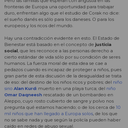
Pero las familias que esperan con angustia en las
fronteras de Europa una oportunidad para trabajar
duro, enfrentan algo que el estudio de Corak no dice:
el sueño danés es sólo para los daneses. O para los
europeos y los ricos del mundo.
Hay una contradicción evidente en esto. El Estado de
Bienestar está basado en el concepto de
justicia
social
, que les reconoce a las personas derecho a
cierto estándar de vida sólo por su condición de seres
humanos. La fuerza moral de esta idea se cae a
pedazos cuando es incapaz de proteger a niños, pues
gran parte de esta discusión de la desigualdad se trata
de eso: del destino de los niños ricos y pobres; del
niño
sirio
Alan Kurd
i
muerto en una playa turca; del
niño
Omar Daqneesh
rescatado de un bombardeo en
Aleppo, cuyo rosto cubierto de sangre y polvo nos
pregunta qué estamos haciendo; o de los cerca de
10
mil niños que han llegado a Europa solos
, de los que
no se sabe nada y que según la policía pueden haber
caído en redes de abuso sexual.