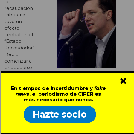
la
recaudación
tributaria
tuvo un
efecto
central en el
“Estado
Recaudador”.
Debió
comenzar a
endeudarse
con el
×
Jeffrey Winters (Fuente: www.jfcc.info)
sistema
financiero
En tiempos de incertidumbre y
fake
news
, el periodismo de CIPER es
internacional
más necesario que nunca.
para seguir financiando su operación y la protección
social (la cual se hizo más necesaria debido el
Hazte socio
aumento del desempleo). Las democracias capitalistas
europeas pasaron así de ser
Recaudadoras
a
Deudoras
. Y a partir de ese momento, dice Streeck,
dejaron de estar enfocadas en los intereses de sus