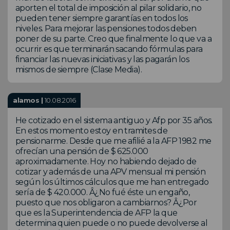
aporten el total de imposición al pilar solidario, no
pueden tener siempre garantías en todos los
niveles. Para mejorar las pensiones todos deben
poner de su parte. Creo que finalmente lo que va a
ocurrir es que terminarán sacando fórmulas para
financiar las nuevas iniciativas y las pagarán los
mismos de siempre (Clase Media).
alamos |
10.08.2016
He cotizado en el sistema antiguo y Afp por 35 años.
En estos momento estoy en tramites de
pensionarme. Desde que me afilié a la AFP 1982 me
ofrecían una pensión de $ 625.000
aproximadamente. Hoy no habiendo dejado de
cotizar y además de una APV mensual mi pensión
según los últimos cálculos que me han entregado
sería de $ 420.000. Â¿No fué éste un engaño,
puesto que nos obligaron a cambiarnos? Â¿Por
que es la Superintendencia de AFP la que
determina quien puede o no puede devolverse al