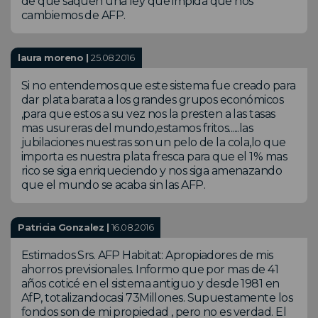
de que saquen una ley que impida que nos
cambiemos de AFP.
laura moreno |
25.08.2016
Si no entendemos que este sistema fue creado para
dar plata barata a los grandes grupos económicos
,para que estos a su vez nos la presten a las tasas
mas usureras del mundo,estamos fritos......las
jubilaciones nuestras son un pelo de la cola,lo que
importa es nuestra plata fresca para que el 1% mas
rico se siga enriqueciendo y nos siga amenazando
que el mundo se acaba sin las AFP.
Patricia Gonzalez |
16.08.2016
Estimados Srs. AFP Habitat: Apropiadores de mis
ahorros previsionales. Informo que por mas de 41
años coticé en el sistema antiguo y desde 1981 en
AfP, totalizandocasi 73Millones. Supuestamente los
fondos son de mi propiedad , pero no es verdad. El