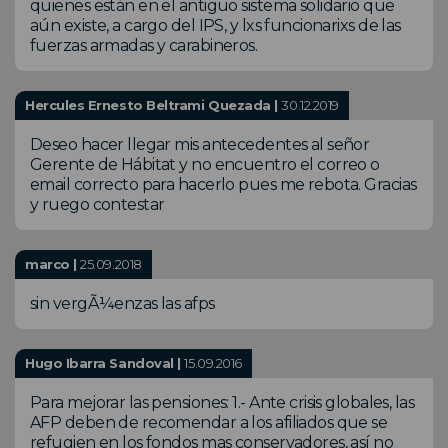
quienes están en el antiguo sistema solidario que
aún existe, a cargo del IPS, y lxs funcionarixs de las
fuerzas armadas y carabineros.
Hercules Ernesto Beltrami Quezada |
30.12.2019
Deseo hacer llegar mis antecedentes al señor
Gerente de Hábitat y no encuentro el correo o
email correcto para hacerlo pues me rebota. Gracias
y ruego contestar
marco |
25.09.2018
sin vergÃ¼enzas las afps
Hugo Ibarra Sandoval |
15.09.2016
Para mejorar las pensiones: 1.- Ante crisis globales, las
AFP deben de recomendar a los afiliados que se
refugien en los fondos mas conservadores, así no