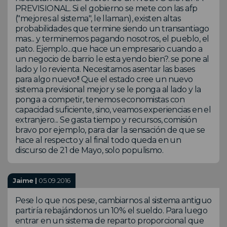
PREVISIONAL. Si el gobierno se mete con las afp
("mejores al sistema", le llaman), existen altas
probabilidades que termine siendo un transantiago
mas... y terminemos pagando nosotros, el pueblo, el
pato. Ejemplo...que hace un empresario cuando a
un negocio de barrio le esta yendo bien?. se pone al
lado y lo revienta. Necesitamos asentar las bases
para algo nuevo!! Que el estado cree un nuevo
sistema previsional mejor y se le ponga al lado y la
ponga a competir, tenemos economistas con
capacidad suficiente, sino, veamos experiencias en el
extranjero... Se gasta tiempo y recursos, comisión
bravo por ejemplo, para dar la sensación de que se
hace al respecto y al final todo queda en un
discurso de 21 de Mayo, solo populismo.
Jaime |
05.09.2016
Pese lo que nos pese, cambiarnos al sistema antiguo
partiría rebajándonos un 10% el sueldo. Para luego
entrar en un sistema de reparto proporcional que