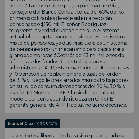
dinero? Tampoco dice que, según Joaquín Vial,
consejero del Banco Central, cerca del 60% de los
primeros cotizantes de este sistema recibirán
pensiones de $150 mil. El señor Rodríguez
tergiversa la verdad cuando dice que el sistema
actual, el de capitalización individual, es un sistema
mixto de pensiones, ya que ni siquiera es un sistema
de pensiones sino un mecanismo para capitalizar a
grandes empresas. â€œMás de 43 mil millones de
dólares de los fondos de los trabajadores que
administran las AFP, están invertidos en 10 empresas
y 10 bancos que reciben dinero a tasas del orden
del 5 % y luego le prestan a los mismos trabajadores
en su rol de consumidores a tasas del 20 %, 30 % o
más.â€ (El Mostrador, AFP: la piedra angular del
modelo concentrador de riqueza en Chile). El
gerente general de AFP Hábitat no tiene decencia.
Manuel Diaz |
06.08.2016
La verdadera libertad hubiera sido que yo pudiera