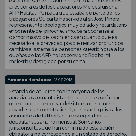
escandalosamente administrando las cotizaciones
previsionales de los trabajadores. Me desiluisiona
AFP Habitat. Pensaba que estaba de parte de los
trabajadores. Su carta ha servido al sr. José Piñera,
represenatnte ideológico muy odiado y retardatario
exponente del pinochetismo, para oponerse al
clamor masivo de los chilenos en cuanto que es
necesario a la brevedad posible realizar profundos
cambios al sistema de pensiones, cuestión que a los
dueños de las AFP no les conviene.Reciba mi
molestia y desagrado por su carta.
Armando Hernández |
15.08.2016
Estando de acuerdo con la mayoría de los
apreciados comentaristas. Es la hora de confirmar
que el modo de operar del sistema con dineros
privados, es inconstitucional, por cuanto priva a los
ahorrantes de la libertad de escoger donde
depositar sus ahorro mensual. Son varios
jurisconsultos que han confirmado esta acción
obligatoria no corresponde a un estado de derecho.