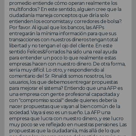
promedio entiende cómo operan realmente los
multifondos? En este sentido, alguien cree que la
ciudadanía maneja conceptos que diría solo
entienden los economistas y corredores de bolsa?.
Por favor. Al igual que los bancos, las AFPs
entregarán la mínima información para que sus
transacciones con nuestros dineros tengan total
libertad y no tengan el ojo del cliente. En este
sentido Felices&Forrados ha sido una real ayuda
para entender un poco lo que realmente estas
empresas hacen con nuestro dinero. De otra forma,
sería muy difícil. Lo otro, y respondiendo al
comentario del Sr. Rinaldi: somos nosotros, los
usuarios, los que debemos entregar propuestas
para mejorar el sistema? Entiendo que una AFP es
una empresa con gente profesional capacitada y
con "compromiso social" desde quienes debería
nacer propuestas que vayan al bien común de la
sociedad. Vaya si eso es un sueño. La AFP una
empresa que lucra con nuestro dinero, y ese lucro
muy poco se ve reflejado en nuestras pensiones. Las
propuestas que la ciudadanía, más allá de lo que