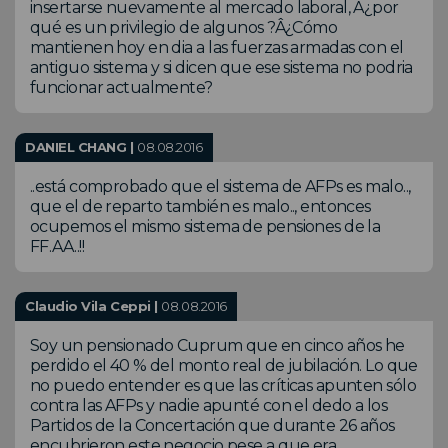
insertarse nuevamente al mercado laboral, Â¿por
qué es un privilegio de algunos ?Â¿Cómo
mantienen hoy en dia a las fuerzas armadas con el
antiguo sistema y si dicen que ese sistema no podria
funcionar actualmente?
DANIEL CHANG |
08.08.2016
..está comprobado que el sistema de AFPs es malo..,
que el de reparto también es malo.., entonces
ocupemos el mismo sistema de pensiones de la
FF.AA..!!
Claudio Vila Ceppi |
08.08.2016
Soy un pensionado Cuprum que en cinco años he
perdido el 40 % del monto real de jubilación. Lo que
no puedo entender es que las críticas apunten sólo
contra las AFPs y nadie apunté con el dedo a los
Partidos de la Concertación que durante 26 años
encubrieron este negocio pese a que era