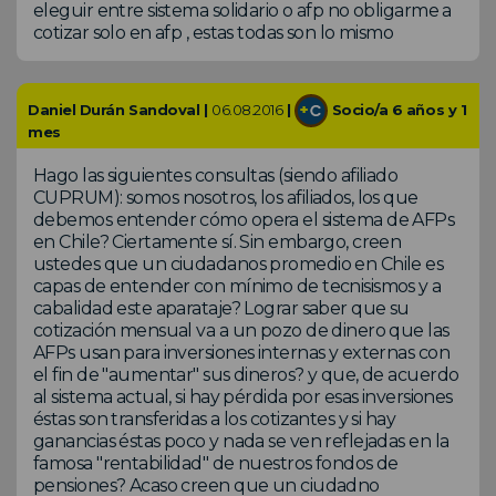
eleguir entre sistema solidario o afp no obligarme a
cotizar solo en afp , estas todas son lo mismo
Daniel Durán Sandoval |
06.08.2016
|
Socio/a 6 años y 1
mes
Hago las siguientes consultas (siendo afiliado
CUPRUM): somos nosotros, los afiliados, los que
debemos entender cómo opera el sistema de AFPs
en Chile? Ciertamente sí. Sin embargo, creen
ustedes que un ciudadanos promedio en Chile es
capas de entender con mínimo de tecnisismos y a
cabalidad este aparataje? Lograr saber que su
cotización mensual va a un pozo de dinero que las
AFPs usan para inversiones internas y externas con
el fin de "aumentar" sus dineros? y que, de acuerdo
al sistema actual, si hay pérdida por esas inversiones
éstas son transferidas a los cotizantes y si hay
ganancias éstas poco y nada se ven reflejadas en la
famosa "rentabilidad" de nuestros fondos de
pensiones? Acaso creen que un ciudadno