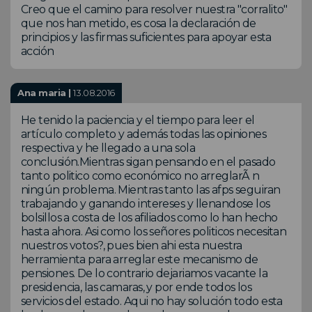
Creo que el camino para resolver nuestra "corralito"
que nos han metido, es cosa la declaración de
principios y las firmas suficientes para apoyar esta
acción
Ana maria |
13.08.2016
He tenido la paciencia y el tiempo para leer el
artículo completo y además todas las opiniones
respectiva y he llegado a una sola
conclusión.Mientras sigan pensando en el pasado
tanto politico como económico no arreglarÃ n
ningún problema. Mientras tanto las afps seguiran
trabajando y ganando intereses y llenandose los
bolsillos a costa de los afiliados como lo han hecho
hasta ahora. Asi como los señores politicos necesitan
nuestros votos?, pues bien ahi esta nuestra
herramienta para arreglar este mecanismo de
pensiones. De lo contrario dejariamos vacante la
presidencia, las camaras, y por ende todos los
servicios del estado. Aqui no hay solución todo esta