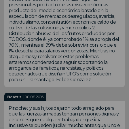
previsionales producto de las crisis económicas
producto del modelo económico basado en la
especulación de mercados desregulados, avaricia,
individualismo, concentración económica caldo de
cultivo de las colusiones, y monopolios. 2.
Distribucion abusiva del los frutos producidos por
TODOS, donde él ya comprobado 1% se apropia del
70% , mientras el 99% debe sobrevivir con lo que el
1% desecha para salarios vergonzosos. Mientras no
ataquemos y resolvamos estos problemas,
estaremos condenados a seguir soportando la
arrogancia de fanaticos, narcisistas, y politicos
despechados que diseñan UFO's como solución
para un Transantiago. Felipe Gonzalez
Beatriz |
08.08.2016
Pinochet y sus hijitos dejaron todo arreglado para
que las fuerzas armadas tengan pensiones dignas y
decentes que cualquier trabajador quisiera.
Inclusive se pueden jubilar mucho antes que uno e