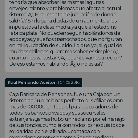
tendría que absorber las mismas lagunas,
envejecimiento y problemas que afecta al actual
sistema. Â¿ El aumento de jubilación de donde
saldría? Sin lugar a dudas de un aumento a los
impuestos a la clase media, ya que el estado no
fabrica plata. No pueden seguir hablándonos de
epopeyas, y sueños trasnochados, que no figuran
en mi liquidación de sueldo. Lo que yo, al igual de
muchos chilenos, queremos saber es simple : Â¿
cuanto nos va costar?, Â¿ cuanto vamos a recibir?.
De eso estamos hablando, Â¿ o no es así?
Raul Fernando Aceiton |
04.09.2016
Caja Bancaria de Pensiones...fue una Caja con un
sistema de Jubilaciones perfecto..sus afiliados eran
mas de 100.000 en todo el pais ..trabajadores de
todos los bancos privados y sus sucursales
extranjeras...jamas hubo un reclamo por el manejo
de sus fondos..cumplia con todos los resquisitos de
solidaridad con el afiliado..... contaba con
excepcionales servicios como Sericio Medico y