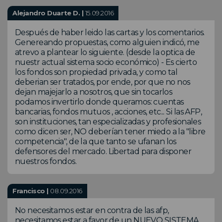
Alejandro Duarte D. |
15.09.2016
Después de haber leido las cartas y los comentarios.
Genereando propuestas, como alguien indicó, me
atrevo a plantear lo siguiente. (desde la optica de
nuestr actual sistema socio económico) - Es cierto
los fondos son propiedad privada, y como tal
deberian ser tratados, por ende, por que no nos
dejan majejarlo a nosotros, que sin tocarlos
podamos invertirlo donde queramos: cuentas
bancarias, fondos mutuos , acciones, etc... Si las AFP,
son instituciones, tan especializadas y profesionales
como dicen ser, NO deberían tener miedo a la "libre
competencia", de la que tanto se ufanan los
defensores del mercado. Libertad para disponer
nuestros fondos.
Francisco |
08.09.2016
No necesitamos estar en contra de las afp,
necesitamos estar a favor de un NUEVO SISTEMA