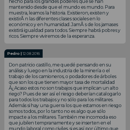
hecho para los grandes poderes que se han
mantenido desde que el mundo es mundo. Para
muestra, leamos la historia. Existieron, existen y
existirÃ n las diferentes clases sociales en lo
económico y en humanidad. JamÃ s de los jamases
existirá igualdad para todos. Siempre habrá pobres y
ricos. Siempre viviremos de la esperanza.
Pedro |
12.08.2016
Don patricio castillo, me quedé pensando en su
análisis y luego en la industria de la minería o el
trabajo de los camioneros, o podadores de árboles
que son los que tienen mayor tasa de mortalidad
Â¿Acaso estos no son trabajos que implican un alto
riego? Pues de ser así el riesgo deberían catalogarlo
para todos los trabajos y no sólo para los militares.
Además si hay una guerra los que estamos en riesgo
somos todos, por lo tanto no es algo que sólo
impacte a los militares. También me incomoda eso
que jubilen tempranamente y se inserten en el
mundo laboral como civiles, si es así por último que