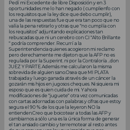
Pedí mi Excedente de libre Disposición y en 3
oportunidades me lo han negado ( cumplienfo con
los requisitos que la ley dice que debo cumplir),
una de las respuestas fue que era tan poco que no
valía la pena retirarlo y otras que "no cumplía con
los requisitos" adjuntando explicaciones tan
rebuscadas que ni un cerebro con C.I "Alto Brillante
" podría comprender. Recurrí a la
Superintendencia quienes acogieron mi reclamo
pero derechamente me dijeton que la AFP no es
regulada por la Superint. ni por la Contraloría ...don
JUEZ Y PARTE.Además me calcularon la misma
sobrevida de alguien sano.Osea que MI PLATA
trabajada y luego ganada através de un cáncer la
gozarán mis hijos en jugosos cheques. Ni siquiera mi
esposo que es quien cuida de mi. Y ahora
modificaciones de "juguete" otra vez comunicadas
con cartas adornadas con palabras y cifras que estoy
segura el 90 % de los que la leyeron NO la
entienden.Creo que boicotear a todas las AFP y
cambiarnos a sólo una es la única forma de generar
el tan ansiado cambio y terremotear al resto antes