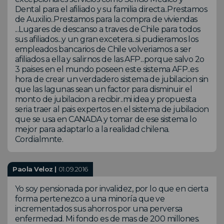
Dental para el afiliado y su familia directa..Prestamos
de Auxilio..Prestamos para la compra de viviendas
...Lugares de descanso a traves de Chile para todos
sus afiliados...y un gran excetera...si pudieramos los
empleados bancarios de Chile volveriamos a ser
afiliados a ella y salirnos de las AFP...porque salvo 2o
3 paises en el mundo poseen este sistema AFP..es
hora de crear un verdadero sistema de jubilacion sin
que las lagunas sean un factor para disminuir el
monto de jubilacion a recibir..mi idea y propuesta
seria traer al pais expertos en el sistema de jubilacion
que se usa en CANADA y tomar de ese sistema lo
mejor para adaptarlo a la realidad chilena.
Cordialmnte.
Paola Veloz |
01.09.2016
Yo soy pensionada por invalidez, por lo que en cierta
forma pertenezco a una minoría que ve
incrementados sus ahorros por una perversa
enfermedad. Mi fondo es de mas de 200 millones.