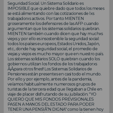
Seguridad Social. Un Sistema Solidario es
IMPOSIBLE que quiebre dado que todos los meses
se está alimentando con las cotizaciones de lxs
trabajadorxs activos. Por tanto MIENTEN
groseramente los defensores de las AFP cuando
argumentan que los sistemas solidarios quiebran.
MIENTEN también cuando dicen que hay muchxs
viejxs y por ello es insostenible la seguridad social:
todos los países europeos, Estados Unidos, Japón,
etc., donde hay seguridad social, el promedio de
viejas y viejos es mucho mayor que en nuestro país.
Los sistemas solidarios SOLO quiebran cuando los
gobiernos utilizan los fondos de los trabajadorxs
Â¡Â¡para otros fines!! Los Sistemas Solidarios de
Pensiones están presentes en casi todo el mundo.
Por ello y por ejemplo, antes de la pandemia,
veíamos habitualmente numerosos grupos de
turistas de la tercera edad que llegaban a Chile en
viaje de placer disfrutando de su jubilación. "YO
QUIERO QUE MIS FONDOS PREVISIONALES
PASEN A MANOS DEL ESTADO PARA PODER
TENER UNA PENSIÃ“N DIGNA" como la tienen hoy