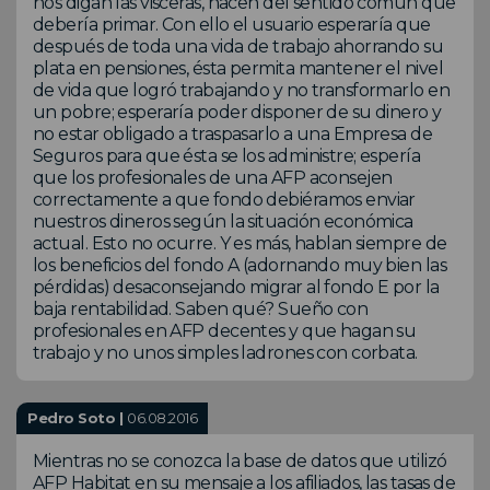
nos digan las visceras, nacen del sentido común que
debería primar. Con ello el usuario esperaría que
después de toda una vida de trabajo ahorrando su
plata en pensiones, ésta permita mantener el nivel
de vida que logró trabajando y no transformarlo en
un pobre; esperaría poder disponer de su dinero y
no estar obligado a traspasarlo a una Empresa de
Seguros para que ésta se los administre; espería
que los profesionales de una AFP aconsejen
correctamente a que fondo debiéramos enviar
nuestros dineros según la situación económica
actual. Esto no ocurre. Y es más, hablan siempre de
los beneficios del fondo A (adornando muy bien las
pérdidas) desaconsejando migrar al fondo E por la
baja rentabilidad. Saben qué? Sueño con
profesionales en AFP decentes y que hagan su
trabajo y no unos simples ladrones con corbata.
Pedro Soto |
06.08.2016
Mientras no se conozca la base de datos que utilizó
AFP Habitat en su mensaje a los afiliados, las tasas de