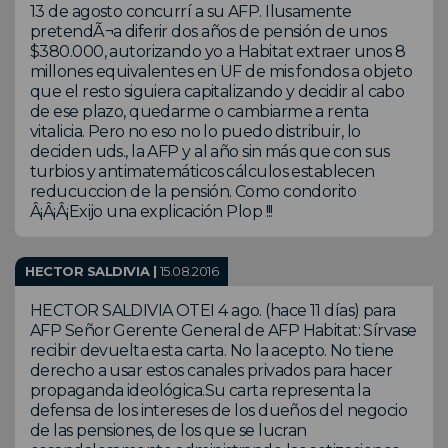
13 de agosto concurrí a su AFP. Ilusamente
pretendÃ¬a diferir dos años de pensión de unos
$380.000, autorizando yo a Habitat extraer unos 8
millones equivalentes en UF de mis fondos a objeto
que el resto siguiera capitalizando y decidir al cabo
de ese plazo, quedarme o cambiarme a renta
vitalicia. Pero no eso no lo puedo distribuir, lo
deciden uds., la AFP y al año sin más que con sus
turbios y antimatemáticos cálculos establecen
reducuccion de la pensión. Como condorito
Â¡Â¡Â¡Exijo una explicación Plop !!!
HECTOR SALDIVIA |
15.08.2016
HECTOR SALDIVIA OTEI 4 ago. (hace 11 días) para
AFP Señor Gerente General de AFP Habitat: Sírvase
recibir devuelta esta carta. No la acepto. No tiene
derecho a usar estos canales privados para hacer
propaganda ideológica.Su carta representa la
defensa de los intereses de los dueños del negocio
de las pensiones, de los que se lucran