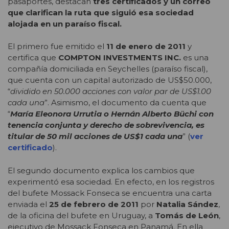
pasaportes, destacan
tres certificados y un correo
que clarifican la ruta que siguió esa sociedad
alojada en un paraíso fiscal.
El primero fue emitido el
11 de enero de 2011
y
certifica que
COMPTON INVESTMENTS INC.
es una
compañía domiciliada en Seychelles (paraíso fiscal),
que cuenta con un capital autorizado de US$50.000,
“
dividido en 50.000 acciones con valor par de US$1.00
cada una
”. Asimismo, el documento da cuenta que
“
María Eleonora Urrutia o Hernán Alberto Büchi con
tenencia conjunta y derecho de sobrevivencia, es
titular de 50 mil acciones de US$1 cada una
” (
ver
certificado
).
El segundo documento explica los cambios que
experimentó esa sociedad. En efecto, en los registros
del bufete Mossack Fonseca se encuentra una carta
enviada el
25 de febrero de 2011
por
Natalia Sández
,
de la oficina del bufete en Uruguay, a
Tomás de León
,
ejecutivo de Mossack Fonseca en Panamá. En ella