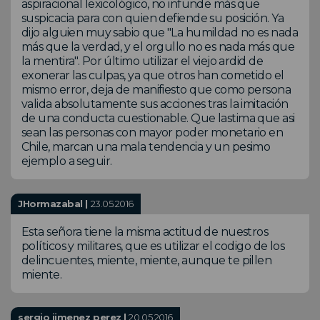
aspiracional lexicológico, no infunde más que
suspicacia para con quien defiende su posición. Ya
dijo alguien muy sabio que "La humildad no es nada
más que la verdad, y el orgullo no es nada más que
la mentira". Por último utilizar el viejo ardid de
exonerar las culpas, ya que otros han cometido el
mismo error, deja de manifiesto que como persona
valida absolutamente sus acciones tras la imitación
de una conducta cuestionable. Que lastima que asi
sean las personas con mayor poder monetario en
Chile, marcan una mala tendencia y un pesimo
ejemplo a seguir.
JHormazabal |
23.05.2016
Esta señora tiene la misma actitud de nuestros
políticos y militares, que es utilizar el codigo de los
delincuentes, miente, miente, aunque te pillen
miente.
sergio jimenez perez |
20.05.2016