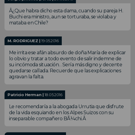
Â¿Que habra dicho esta dama, cuando su pareja H.
Buchi era ministro, aun se torturaba, se violaba y
mataba en Chile?
M. RODRIGUEZ |
19.05.2016
Me irrita ese afán absurdo de doña María de explicar
lo obvio y tratar a todo evento de salir indemne de
su incómoda situación. . Sería más digno y decente
quedarse callada. Recuerde que las explicaciones
agravan la falta.
Patricio Herman |
18.05.2016
Le recomendaría a la abogada Urrutia que disfrute
de la vida esquiando en los Alpes Suizos con su
inseparable compañero BÃ¼chi.Â