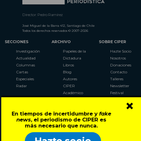
Director: Pedro Ramírez
José Miguel de la Barra 412, Santiago de Chile
Todos los derechos reservados © 2007-2026
SECCIONES
ARCHIVO
SOBRE CIPER
Investigación
Papeles de la
Hazte Socio
Actualidad
Dictadura
Nosotros
Columnas
Libros
Donaciones
Cartas
Blog
Contacto
Especiales
Autores
Talleres
Radar
CIPER
Newsletter
Académico
Festival
×
LaBot
Constituyente
En tiempos de incertidumbre y
fake
Al Plebiscito
news
, el periodismo de CIPER es
con CIPER
más necesario que nunca.
Síguenos en: