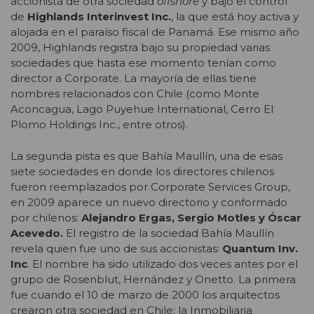
accionista de otra sociedad
offshore
y bajo el control
de
Highlands Interinvest Inc.
, la que está hoy activa y
alojada en el paraíso fiscal de Panamá. Ese mismo año
2009, Highlands registra bajo su propiedad varias
sociedades que hasta ese momento tenían como
director a Corporate. La mayoría de ellas tiene
nombres relacionados con Chile (como Monte
Aconcagua, Lago Puyehue International, Cerro El
Plomo Holdings Inc., entre otros).
La segunda pista es que Bahía Maullín, una de esas
siete sociedades en donde los directores chilenos
fueron reemplazados por Corporate Services Group,
en 2009 aparece un nuevo directorio y conformado
por chilenos:
Alejandro Ergas, Sergio Motles y Óscar
Acevedo.
El registro de la sociedad Bahía Maullín
revela quien fue uno de sus accionistas:
Quantum Inv.
Inc
. El nombre ha sido utilizado dos veces antes por el
grupo de Rosenblut, Hernández y Onetto. La primera
fue cuando el 10 de marzo de 2000 los arquitectos
crearon otra sociedad en Chile: la Inmobiliaria