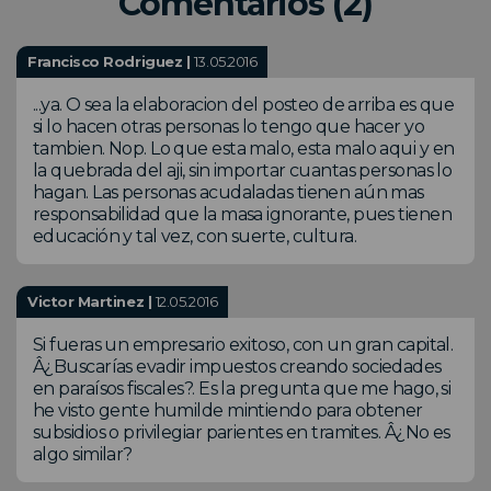
Comentarios (2)
Francisco Rodriguez |
13.05.2016
...ya. O sea la elaboracion del posteo de arriba es que
si lo hacen otras personas lo tengo que hacer yo
tambien. Nop. Lo que esta malo, esta malo aqui y en
la quebrada del aji, sin importar cuantas personas lo
hagan. Las personas acudaladas tienen aún mas
responsabilidad que la masa ignorante, pues tienen
educación y tal vez, con suerte, cultura.
Victor Martinez |
12.05.2016
Si fueras un empresario exitoso, con un gran capital.
Â¿Buscarías evadir impuestos creando sociedades
en paraísos fiscales?. Es la pregunta que me hago, si
he visto gente humilde mintiendo para obtener
subsidios o privilegiar parientes en tramites. Â¿No es
algo similar?