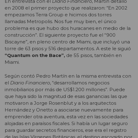
En entrevista con el
Diario Financiero
, Martín detalló
en 2008 el primer proyecto que realizaron: “En 2002
empezamos Terra Group e hicimos dos torres
llamadas Metropolis. Nos fue muy bien, el único
problema es que hubo dos huracanes en medio de la
construcción”. El siguiente proyecto fue el “900
Biscayne”, en pleno centro de Miami, que incluyó una
torre de 63 pisos y 516 departamentos. A este le siguió
“Quantum on the Bace”,
de 55 pisos, también en
Miami.
Según contó Pedro Martín en la misma entrevista con
el
Diario Financiero
, “desarrollamos negocios
inmobiliarios por más de US$1.200 millones”. Puede
que haya sido la magnitud de esas ganancias las que
motivaron a Jorge Rosenblut y a los arquitectos
Hernández y Onetto a asociarse nuevamente para
emprender otra aventura, esta vez en las sociedades
alojadas en paraísos fiscales. Si había un lugar seguro
para guardar secretos financieros, ese era el registro
de las Islas Vírgenes Británicas, el destino escogido por