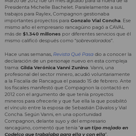
Marzo de 2012 fue un mes agitado para la nuera de la
Presidenta Michelle Bachelet. Paralelamente a sus
trabajos para Raylex, Compagnon gestionaba
importantes proyectos para
Gonzalo Vial Concha
. Ese
mismo año el empresario rancagüino pagó a CAVAL
más de
$1.340 millones
por diferentes servicios que él
mismo calificó después como “
sobrevalorados
”.
Hace unas semanas,
Revista Qué Pasa
dio a conocer la
declaración de un personaje nuevo en esta compleja
trama:
Gilda Verónica Vanni Zunino
. Vanni, una
profesional del sector minero, acudió voluntariamente
a la Fiscalía de Rancagua el pasado 15 de febrero. Ante
los fiscales manifestó que Compagnon la contactó en
2012 con el argumento de que tenía proyectos
mineros para ofrecerle y que fue ella la que posibilitó
el vínculo entre la esposa de Sebastián Dávalos y Vial
Concha. Según Vanni, en una oportunidad
Compagnon, delante suyo y del empresario
rancagüino, comentó que tenía “
a un tipo mojado en
Codelco que trabajaba para ella y con ella
”.