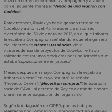
envía un correo electrónico a Compagnon y a Valero
con el siguiente mensaje: “
Vengo de una reunión con
Codelco
”.
Para entonces, Raylex ya había ganado terreno en
Codelco y a alto nivel. Así lo evidencia un correo
electrónico del 30 de enero de 2012, en el que Irribarra
le escribe a Compagnon señalándole que el ingeniero
civil electrónico
Néstor Hernández
, de la
vicepresidencia de proyectos de Codelco, le había
solicitado cotizar unos productos por una licitación que
estaba “
supuestamente en proceso
”.
Meses después, en mayo, Compagnon le escribió a
Irribarra un
email
en cuyo “asunto” se señala:
“Proyecto Onemi”. “
¡Necesitan comprar!”
, le advirtió la
socia de CAVAL al gerente de Raylex alertándole sobre
una inminente adquisición del organismo.
Según la indagación de CIPER, por los trabajos
realizados por Compagnon, Inprocon facturó a Raylex