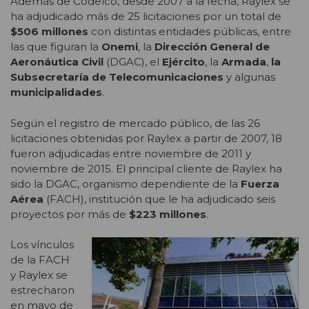
Además de Codelco, desde 2007 a la fecha, Raylex se
ha adjudicado más de 25 licitaciones por un total de
$506 millones
con distintas entidades públicas, entre
las que figuran la
Onemi
, la
Dirección General de
Aeronáutica Civil
(DGAC), el
Ejército
, la
Armada
,
la
Subsecretaría de Telecomunicaciones
y algunas
municipalidades
.
Según el registro de mercado público, de las 26
licitaciones obtenidas por Raylex a partir de 2007, 18
fueron adjudicadas entre noviembre de 2011 y
noviembre de 2015. El principal cliente de Raylex ha
sido la DGAC, organismo dependiente de la
Fuerza
Aérea
(FACH), institución que le ha adjudicado seis
proyectos por más de
$223 millones
.
Los vínculos
de la FACH
y Raylex se
estrecharon
en mayo de