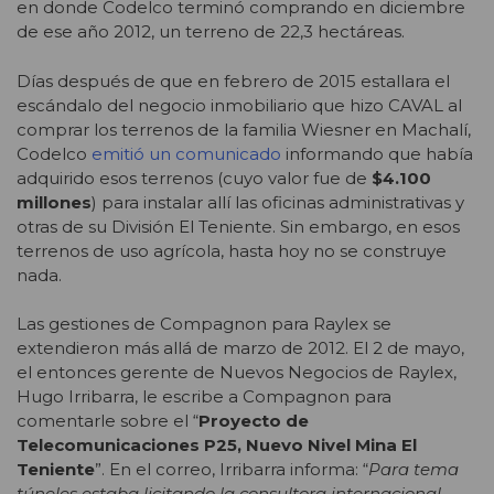
en donde Codelco terminó comprando en diciembre
de ese año 2012, un terreno de 22,3 hectáreas.
Días después de que en febrero de 2015 estallara el
escándalo del negocio inmobiliario que hizo CAVAL al
comprar los terrenos de la familia Wiesner en Machalí,
Codelco
emitió un comunicado
informando que había
adquirido esos terrenos (cuyo valor fue de
$4.100
millones
) para instalar allí las oficinas administrativas y
otras de su División El Teniente. Sin embargo, en esos
terrenos de uso agrícola, hasta hoy no se construye
nada.
Las gestiones de Compagnon para Raylex se
extendieron más allá de marzo de 2012. El 2 de mayo,
el entonces gerente de Nuevos Negocios de Raylex,
Hugo Irribarra, le escribe a Compagnon para
comentarle sobre el “
Proyecto de
Telecomunicaciones P25, Nuevo Nivel Mina El
Teniente
”. En el correo, Irribarra informa: “
Para tema
túneles estaba licitando la consultora internacional