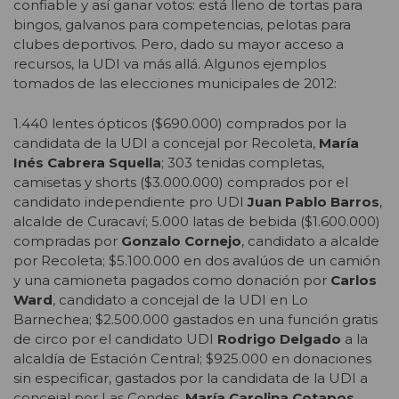
confiable y así ganar votos: está lleno de tortas para
bingos, galvanos para competencias, pelotas para
clubes deportivos. Pero, dado su mayor acceso a
recursos, la UDI va más allá. Algunos ejemplos
tomados de las elecciones municipales de 2012:
1.440 lentes ópticos ($690.000) comprados por la
candidata de la UDI a concejal por Recoleta,
María
Inés Cabrera Squella
; 303 tenidas completas,
camisetas y shorts ($3.000.000) comprados por el
candidato independiente pro UDI
Juan Pablo Barros
,
alcalde de Curacaví; 5.000 latas de bebida ($1.600.000)
compradas por
Gonzalo Cornejo
, candidato a alcalde
por Recoleta; $5.100.000 en dos avalúos de un camión
y una camioneta pagados como donación por
Carlos
Ward
, candidato a concejal de la UDI en Lo
Barnechea; $2.500.000 gastados en una función gratis
de circo por el candidato UDI
Rodrigo Delgado
a la
alcaldía de Estación Central; $925.000 en donaciones
sin especificar, gastados por la candidata de la UDI a
concejal por Las Condes,
María Carolina Cotapos
.