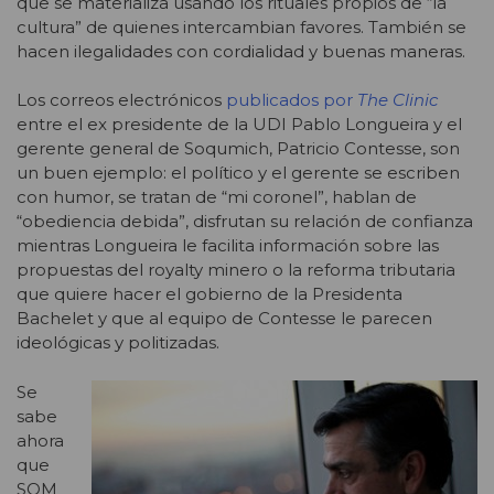
que se materializa usando los rituales propios de “la
cultura” de quienes intercambian favores. También se
hacen ilegalidades con cordialidad y buenas maneras.
Los correos electrónicos
publicados por
The Clinic
entre el ex presidente de la UDI Pablo Longueira y el
gerente general de Soqumich, Patricio Contesse, son
un buen ejemplo: el político y el gerente se escriben
con humor, se tratan de “mi coronel”, hablan de
“obediencia debida”, disfrutan su relación de confianza
mientras Longueira le facilita información sobre las
propuestas del royalty minero o la reforma tributaria
que quiere hacer el gobierno de la Presidenta
Bachelet y que al equipo de Contesse le parecen
ideológicas y politizadas.
Se
sabe
ahora
que
SQM