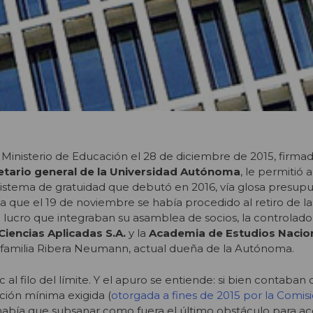
l Ministerio de Educación el 28 de diciembre de 2015, firma
tario general de la Universidad Autónoma
, le permitió 
sistema de gratuidad que debutó en 2016, vía glosa presupue
a que el 19 de noviembre se había procedido al retiro de la
 lucro que integraban su asamblea de socios, la controlado
Ciencias Aplicadas S.A.
y la
Academia de Estudios Nacion
familia Ribera Neumann, actual dueña de la Autónoma.
c al filo del límite. Y el apuro se entiende: si bien contaban 
ción mínima exigida (
otorgada a fines de 2015 por la Comis
 había que subsanar como fuera el último obstáculo para ac