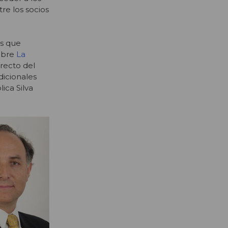
tre los socios
es que
embre
La
recto del
dicionales
ica Silva