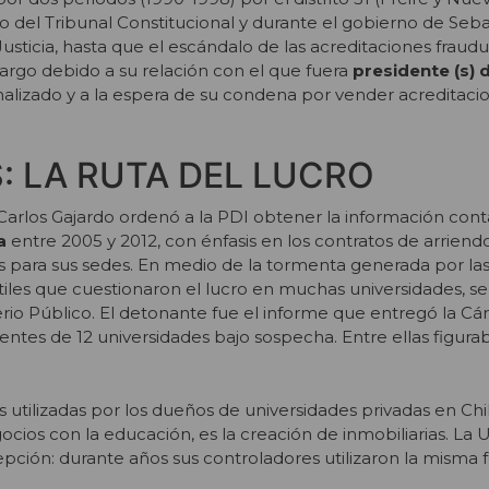
ro del Tribunal Constitucional y durante el gobierno de Seba
Justicia, hasta que el escándalo de las acreditaciones fraudu
argo debido a su relación con el que fuera
presidente (s) 
malizado y a la espera de su condena por vender acreditaci
: LA RUTA DEL LUCRO
l Carlos Gajardo ordenó a la PDI obtener la información cont
a
entre 2005 y 2012, con énfasis en los contratos de arriend
s para sus sedes. En medio de la tormenta generada por la
iles que cuestionaron el lucro en muchas universidades, se i
terio Público. El detonante fue el informe que entregó la C
tes de 12 universidades bajo sospecha. Entre ellas figurab
 utilizadas por los dueños de universidades privadas en Chi
gocios con la educación, es la creación de inmobiliarias. La 
ción: durante años sus controladores utilizaron la misma 