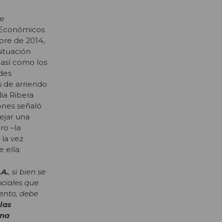
de
s Económicos
bre de 2014,
situación
 así como los
des
s de arriendo
lia Ribera
ones señaló
ejar una
ro –la
la vez
 ella:
.A.
, si bien se
ociales que
ento, debe
las
una