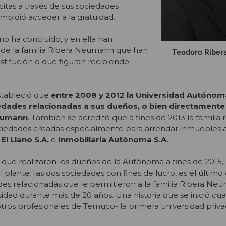
citas a través de sus sociedades
 impidió acceder a la gratuidad.
 no ha concluido, y en ella han
de la familia Ribera Neumann que han
Teodoro Ribe
stitución o que figuran recibiendo
stableció que
entre 2008 y 2012 la Universidad Autónom
iedades relacionadas a sus dueños,
o bien directamente
Neumann
. También se acreditó que a fines de 2013 la familia r
ociedades creadas especialmente para arrendar inmuebles a
l Llano S.A.
e
Inmobiliaria Autónoma S.A.
que realizaron los dueños de la Autónoma a fines de 2015, a
l plantel las dos sociedades con fines de lucro, es el últim
s relacionadas que le permitieron a la familia Ribera Neu
rsidad durante más de 20 años. Una historia que se inició c
 otros profesionales de Temuco- la primera universidad priva