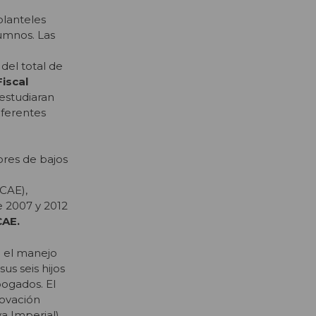
planteles
lumnos. Las
del total de
iscal
estudiaran
iferentes
ores de bajos
(CAE),
e 2007 y 2012
CAE.
n el manejo
us seis hijos
bogados. El
novación
a Imperial),