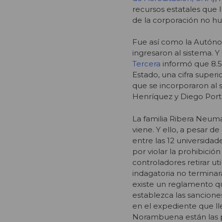
recursos estatales que l
de la corporación no hu
Fue así como la Autónom
ingresaron al sistema. Y
Tercera
informó que 8.5
Estado, una cifra superi
que se incorporaron al s
Henríquez y Diego Port
La familia Ribera Neum
viene. Y ello, a pesar 
entre las 12 universidad
por violar la prohibició
controladores retirar u
indagatoria no terminará
existe un reglamento q
establezca las sanciones
en el expediente que lle
Norambuena están las 