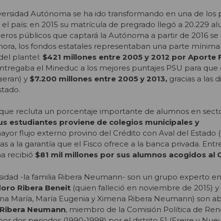
versidad Autónoma se ha ido transformando en una de los 
el país: en 2015 su matrícula de pregrado llegó a 20.229 a
ineros públicos que captará la Autónoma a partir de 2016 se
ora, los fondos estatales representaban una parte mínima 
del plantel:
$421 millones entre 2005 y 2012 por Aporte F
ntregaba el Mineduc a los mejores puntajes PSU para que 
gieran) y
$7.200 millones entre 2005 y 2013,
gracias a las d
stado.
 que recluta un porcentaje importante de alumnos en sect
us estudiantes proviene de colegios municipales y
mayor flujo externo provino del Crédito con Aval del Estado 
s a la garantía que el Fisco ofrece a la banca privada. Entr
a recibió
$81 mil millones por sus alumnos acogidos al 
rsidad -la familia Ribera Neumann- son un grupo experto e
oro Ribera Beneit
(quien falleció en noviembre de 2015) y s
 Ana María, María Eugenia y Ximena Ribera Neumann) son a
Ribera Neumann
, miembro de la Comisión Política de Re
or dos periodos (1990-1998) por el distrito 51 (Freire y Nuev