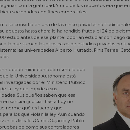
legarían con la gratuidad. Y uno de los requisitos era que en
biera sociedades con fines comerciales.
a se convirtió en una de las cinco privadas no tradicional
 su apuesta hasta ahora le ha rendido frutos: el 24 de dici
00 estudiantes de ese plantel podrían estudiar con pago di
or a la que suman las otras casas de estudios privadas no tra
istema: las universidades Alberto Hurtado, Finis Terrae, Catól
ales.
ann puede mirar con optimismo lo que
de que la Universidad Autónoma está
es investigadas por el Ministerio Público
n de la ley que impide a sus
tilidades. Sus dueños saben que esa
 en sanción judicial: hasta hoy no
ue norme qué es lucro y que
 para los que violan la ley. Aún cuando
van los fiscales Carlos Gajardo y Pablo
pruebas de cómo sus controladores