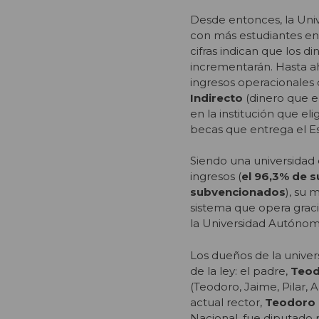
Desde entonces, la Uni
con más estudiantes en 
cifras indican que los d
incrementarán. Hasta ah
ingresos operacionales 
Indirecto
(dinero que e
en la institución que eli
becas que entrega el E
Siendo una universidad
ingresos (
el 96,3% de s
subvencionados
), su 
sistema que opera gracia
la Universidad Autónom
Los dueños de la unive
de la ley: el padre,
Teod
(Teodoro, Jaime, Pilar,
actual rector,
Teodoro 
Nacional, fue diputado p