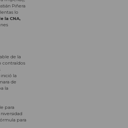
stián Piñera
lentas lo
de la CNA,
ones
able de la
o contraídos
s
nició la
ámara de
a la
le para
Universidad
fórmula para