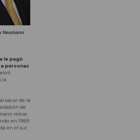
ra Neumann
a le pagó
 a personas
etiró
 la
l sacar de la
o eslabón de
mann retirar
uando en 1989
da en el sur