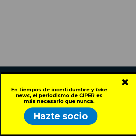
×
En tiempos de incertidumbre y
fake
news
, el periodismo de CIPER es
más necesario que nunca.
Director: Pedro Ramírez
Hazte socio
José Miguel de la Barra 412, Santiago de Chile
Todos los derechos reservados © 2007-2026
SECCIONES
ARCHIVO
SOBRE CIPER