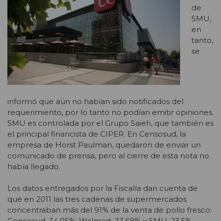
de
SMU,
en
tanto,
se
informó que aún no habían sido notificados del
requerimiento, por lo tanto no podían emitir opiniones.
SMU es controlada por el Grupo Saieh, que también es
el principal financista de CIPER. En Censosud, la
empresa de Horst Paulman, quedaron de enviar un
comunicado de prensa, pero al cierre de esta nota no
había llegado.
Los datos entregados por la Fiscalía dan cuenta de
que en 2011 las tres cadenas de supermercados
concentraban más del 91% de la venta de pollo fresco:
Cencosud, 34,05%; Walmart, 33,68% y SMU, 23,5%.