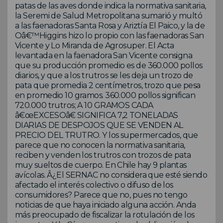
patas de las aves donde indica la normativa sanitaria,
la Seremi de Salud Metropolitana sumarió y multó
a las faenadoras Santa Rosa y Ariztía El Paico, y la de
Oâ€™Higgins hizo lo propio con las faenadoras San
Vicente y Lo Miranda de Agrosuper. El Acta
levantada en la faenadora San Vicente consigna
que su producción promedio es de 360.000 pollos
diarios, y que a los trutros se les deja un trozo de
pata que promedia 2 centímetros, trozo que pesa
en promedio 10 gramos. 360.000 pollos significan
720.000 trutros; A 10 GRAMOS CADA
â€œEXCESOâ€ SIGNIFICA 7,2 TONELADAS
DIARIAS DE DESPOJOS QUE SE VENDEN AL
PRECIO DEL TRUTRO. Y los supermercados, que
parece que no conocen la normativa sanitaria,
reciben y venden los trutros con trozos de pata
muy sueltos de cuerpo. En Chile hay 9 plantas
avícolas. Â¿El SERNAC no considera que esté siendo
afectado el interés colectivo o difuso de los
consumidores? Parece que no, pues no tengo
noticias de que haya iniciado alguna acción. Anda
más preocupado de fiscalizar la rotulación de los