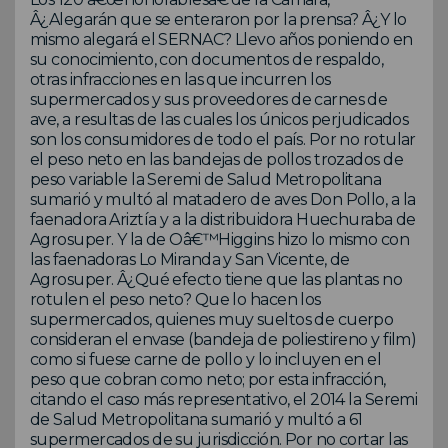
Â¿Alegarán que se enteraron por la prensa? Â¿Y lo
mismo alegará el SERNAC? Llevo años poniendo en
su conocimiento, con documentos de respaldo,
otras infracciones en las que incurren los
supermercados y sus proveedores de carnes de
ave, a resultas de las cuales los únicos perjudicados
son los consumidores de todo el país. Por no rotular
el peso neto en las bandejas de pollos trozados de
peso variable la Seremi de Salud Metropolitana
sumarió y multó al matadero de aves Don Pollo, a la
faenadora Ariztía y a la distribuidora Huechuraba de
Agrosuper. Y la de Oâ€™Higgins hizo lo mismo con
las faenadoras Lo Miranda y San Vicente, de
Agrosuper. Â¿Qué efecto tiene que las plantas no
rotulen el peso neto? Que lo hacen los
supermercados, quienes muy sueltos de cuerpo
consideran el envase (bandeja de poliestireno y film)
como si fuese carne de pollo y lo incluyen en el
peso que cobran como neto; por esta infracción,
citando el caso más representativo, el 2014 la Seremi
de Salud Metropolitana sumarió y multó a 61
supermercados de su jurisdicción. Por no cortar las