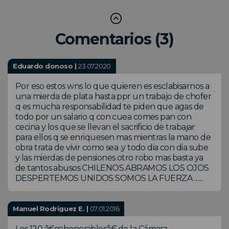
Comentarios (3)
Eduardo donoso |
23.07.2020
Por eso estos wns lo que quieren es esclabisarnos a
una mierda de plata hasta ppr un trabajo de chofer
q es mucha responsabilidad te piden que agas de
todo por un salario q con cuea comes pan con
cecina y los que se llevan el sacrificio de trabajar
para ellos q se enriquesen mas mientras la mano de
obra trata de vivir como sea .y todo dia con dia sube
y las mierdas de pensiones otro robo mas basta ya
de tantos abusos CHILENOS ABRAMOS LOS OJOS
DESPERTEMOS UNIDOS SOMOS LA FUERZA .......
Manuel Rodríguez E. |
07.01.2016
Los 120 â€œhonorablesâ€ de la Cámara,