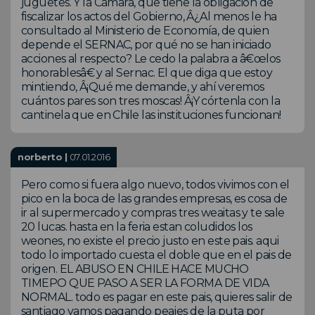
juguetes. Y la Cámara, que tiene la obligación de
fiscalizar los actos del Gobierno, Â¿Al menos le ha
consultado al Ministerio de Economía, de quien
depende el SERNAC, por qué no se han iniciado
acciones al respecto? Le cedo la palabra a â€œlos
honorablesâ€ y al Sernac. El que diga que estoy
mintiendo, Â¡Qué me demande, y ahí veremos
cuántos pares son tres moscas! Â¡Y córtenla con la
cantinela que en Chile las instituciones funcionan!
norberto |
07.01.2016
Pero como si fuera algo nuevo, todos vivimos con el
pico en la boca de las grandes empresas, es cosa de
ir al supermercado y compras tres weaitas y te sale
20 lucas. hasta en la feria estan coludidos los
weones, no existe el precio justo en este pais. aqui
todo lo importado cuesta el doble que en el pais de
origen. EL ABUSO EN CHILE HACE MUCHO
TIMEPO QUE PASO A SER LA FORMA DE VIDA
NORMAL. todo es pagar en este pais, quieres salir de
santiago vamos pagando peajes de la puta por