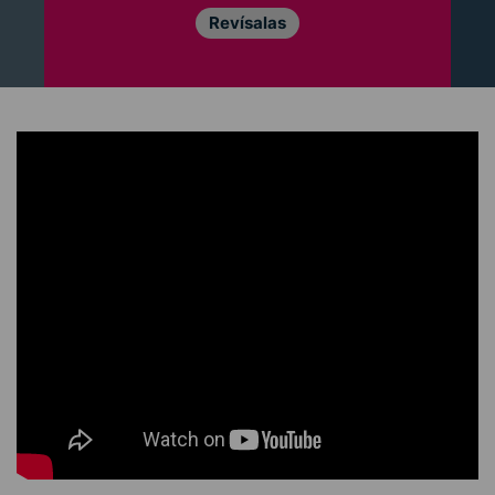
Revísalas