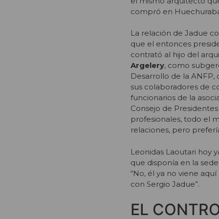
el mismo arquitecto que
compró en Huechuraba y
La relación de Jadue co
que el entonces preside
contrató al hijo del arqu
Argelery
, como subger
Desarrollo de la ANFP, 
sus colaboradores de co
funcionarios de la asocia
Consejo de Presidentes
profesionales, todo el
relaciones, pero preferí
Leonidas Laoutari hoy ya
que disponía en la sede 
“No, él ya no viene aqu
con Sergio Jadue”.
EL CONTRO