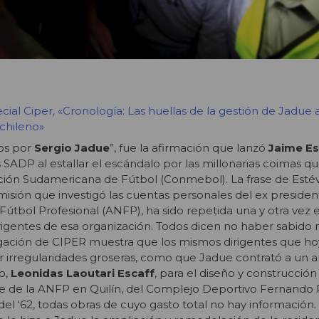
cial Ciper, «Cronología: Las huellas de la gestión de Jadue a
chileno»
os por
Sergio Jadue
”, fue la afirmación que lanzó
Jaime E
SADP al estallar el escándalo por las millonarias coimas q
ción Sudamericana de Fútbol (Conmebol). La frase de Esté
misión que investigó las cuentas personales del ex presiden
Fútbol Profesional (ANFP), ha sido repetida una y otra vez e
irigentes de esa organización. Todos dicen no haber sabido
dagación de CIPER muestra que los mismos dirigentes que ho
ar irregularidades groseras, como que Jadue contrató a un a
mo,
Leonidas Laoutari Escaff
, para el diseño y construcción
e de la ANFP en Quilín, del Complejo Deportivo Fernando R
el ‘62, todas obras de cuyo gasto total no hay información.