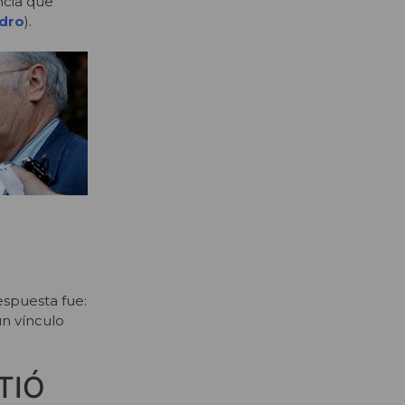
ncia que
adro
).
espuesta fue:
un vínculo
TIÓ