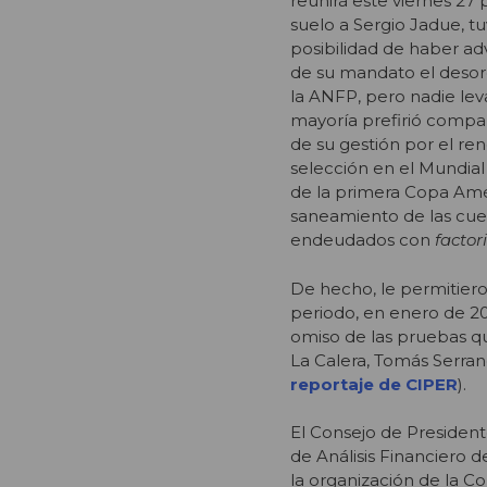
reunirá este viernes 27 
suelo a Sergio Jadue, t
posibilidad de haber adv
de su mandato el desor
la ANFP, pero nadie lev
mayoría prefirió compar
de su gestión por el re
selección en el Mundial 
de la primera Copa Amér
saneamiento de las cue
endeudados con
factor
De hecho, le permitiero
periodo, en enero de 2
omiso de las pruebas qu
La Calera, Tomás Serran
reportaje de CIPER
).
El Consejo de President
de Análisis Financiero 
la organización de la C