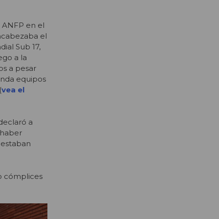
a ANFP en el
encabezaba el
ial Sub 17,
go a la
os a pesar
ienda equipos
(
vea el
declaró a
 haber
e estaban
do cómplices