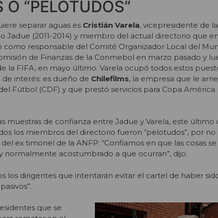
 O “PELOTUDOS”
uiere separar aguas es
Cristián Varela
, vicepresidente de l
io Jadue (2011-2014) y miembro del actual directorio que 
ió como responsable del Comité Organizador Local del Mund
omisión de Finanzas de la Conmebol en marzo pasado y lue
de la FIFA, en mayo último. Varela ocupó todos estos puest
o de interés: es dueño de
Chilefilms
, la empresa que le arr
 del Fútbol (CDF) y que prestó servicios para Copa América 
s muestras de confianza entre Jadue y Varela, este último 
odos los miembros del directorio fueron “pelotudos”, por no
 del ex timonel de la ANFP: “Confiamos en que las cosas s
 normalmente acostumbrado a que ocurran”, dijo.
s los dirigentes que intentarán evitar el cartel de haber si
pasivos”.
esidentes que se