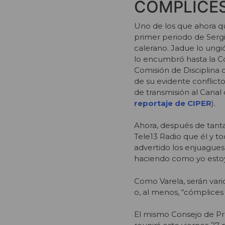
CÓMPLICES
Uno de los que ahora q
primer periodo de Serg
calerano. Jadue lo ung
lo encumbró hasta la C
Comisión de Disciplina 
de su evidente conflict
de transmisión al Canal
reportaje de CIPER
).
Ahora, después de tanta
Tele13 Radio que él y t
advertido los enjuagues
haciendo como yo estoy
Como Varela, serán vario
o, al menos, “cómplices 
El mismo Consejo de Pr