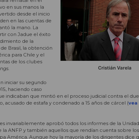
para rematar en el
uvo en sus manos la
ertido desde el inicio
den en las cuentas de
antó la mano. La
tir con Jadue el éxito
ndimiento de la
de Brasil, la obtención
ica para Chile y el
ntas de los clubes
Cristián Varela
ings
.
n iniciar su segundo
015, haciendo caso
e indicaban que mintió en el proceso judicial contra el d
o, acusado de estafa y condenado a 15 años de cárcel (
vea 
es invariablemente aprobó todos los informes de la Unidad
de la ANFP y también aquellos que rendían cuenta sobre lo
opa América. Aunque hoy la mayoría de los dirigentes dice 