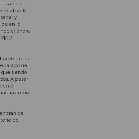
des a Jadue
eneral de la
sada) y
 quien lo
nde el ahora
US$2,2
11 problemas
 separado del
a que siendo
dos. A pesar
 en el
tratara como
 vendrán de
torio de