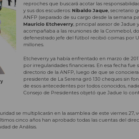
reproches que buscará acotar las responsabilida
y sus dos escuderos:
Nibaldo Jaque
, secretario g
ANFP (separado de su cargo desde la semana pa
Mauricio Etcheverry
, principal asesor de Jadue y
acompañaba a las reuniones de la Conmebol, do
defenestrado jefe del fútbol recibió coimas por 
millones.
Etcheverry ya había enfrentado en marzo de 20
por irregularidades financieras. En esa fecha fue
directorio de la ANFP, luego de que se conocier
presidente de La Serena giró 130 cheques sin fon
ry
de esos antecedentes por todos conocidos, nadie
Consejo de Presidentes objetó que Jadue lo con
guridad se multiplicarán en la asamblea de este viernes 27,
ltimos cinco años han aprobado todas las cuentas del direc
dad de Análisis.