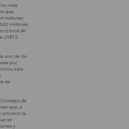
ucho más
ión que
il millones
.500 millones
es (cerca de
ga US$7,2
da uno de los
reada por
echos, esta
l
ra de
 Consejos de
sis que, a
y provocó la
que se
iones y