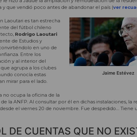
 le hizo a Jadue la ampliación y remodelación de la reside
 que vendió poco antes de abandonar el país (
ver recu
n Laoutari es tan estrecha
nte del fútbol chileno
itecto,
Rodrigo Laoutari
ente de Estudios y
convirtiéndolo en uno de
nfianza. Entre los
ción y al interior del
 que agrupa a los clubes
Jaime Estévez
 mundo conocía estas
an mirar para el lado.
 no ocupa la oficina de la
de la ANFP. Al consultar por él en dichas instalaciones, la r
í desde el viernes 20 de noviembre. Fue despedido… Tiene 
L DE CUENTAS QUE NO EXIS