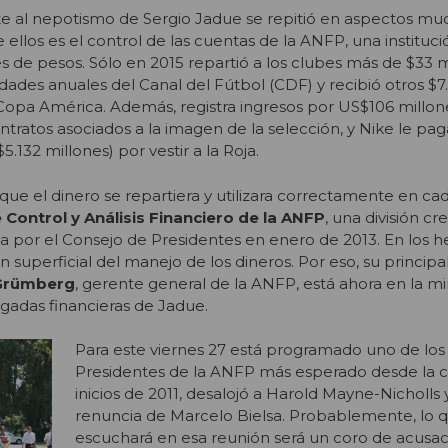
e al nepotismo de Sergio Jadue se repitió en aspectos m
ellos es el control de las cuentas de la ANFP, una instituc
 de pesos. Sólo en 2015 repartió a los clubes más de $33 m
idades anuales del Canal del Fútbol (CDF) y recibió otros $7
Copa América. Además, registra ingresos por US$106 millon
ntratos asociados a la imagen de la selección, y Nike le pa
.132 millones) por vestir a la Roja.
que el dinero se repartiera y utilizara correctamente en ca
 Control y Análisis Financiero de la ANFP
, una división c
 por el Consejo de Presidentes en enero de 2013. En los h
n superficial del manejo de los dineros. Por eso, su principa
Grümberg
, gerente general de la ANFP, está ahora en la mi
ugadas financieras de Jadue.
Para este viernes 27 está programado uno de los
Presidentes de la ANFP más esperado desde la cri
inicios de 2011, desalojó a Harold Mayne-Nicholls 
renuncia de Marcelo Bielsa. Probablemente, lo 
escuchará en esa reunión será un coro de acusac