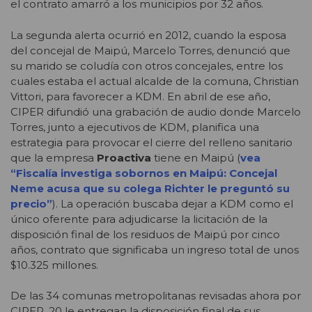
el contrato amarró a los municipios por 32 años.
La segunda alerta ocurrió en 2012, cuando la esposa
del concejal de Maipú, Marcelo Torres, denunció que
su marido se coludía con otros concejales, entre los
cuales estaba el actual alcalde de la comuna, Christian
Vittori, para favorecer a KDM. En abril de ese año,
CIPER difundió una grabación de audio donde Marcelo
Torres, junto a ejecutivos de KDM, planifica una
estrategia para provocar el cierre del relleno sanitario
que la empresa
Proactiva
tiene en Maipú (
vea
“Fiscalía investiga sobornos en Maipú: Concejal
Neme acusa que su colega Richter le preguntó su
precio”
). La operación buscaba dejar a KDM como el
único oferente para adjudicarse la licitación de la
disposición final de los residuos de Maipú por cinco
años, contrato que significaba un ingreso total de unos
$10.325 millones.
De las 34 comunas metropolitanas revisadas ahora por
CIPER, 20 le entregan la disposición final de sus