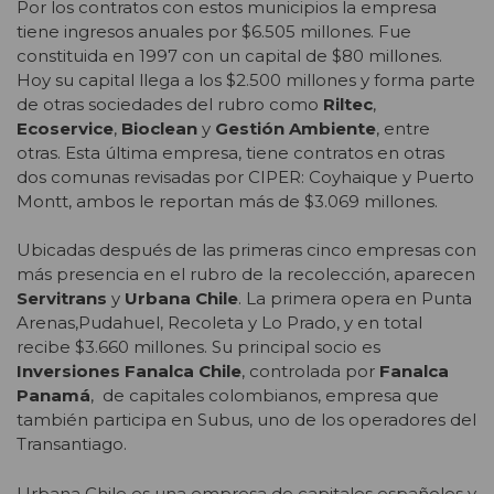
Por los contratos con estos municipios la empresa
tiene ingresos anuales por $6.505 millones. Fue
constituida en 1997 con un capital de $80 millones.
Hoy su capital llega a los $2.500 millones y forma parte
de otras sociedades del rubro como
Riltec
,
Ecoservice
,
Bioclean
y
Gestión Ambiente
, entre
otras. Esta última empresa, tiene contratos en otras
dos comunas revisadas por CIPER: Coyhaique y Puerto
Montt, ambos le reportan más de $3.069 millones.
Ubicadas después de las primeras cinco empresas con
más presencia en el rubro de la recolección, aparecen
Servitrans
y
Urbana Chile
. La primera opera en Punta
Arenas,Pudahuel, Recoleta y Lo Prado, y en total
recibe $3.660 millones. Su principal socio es
Inversiones Fanalca Chile
, controlada por
Fanalca
Panamá
, de capitales colombianos, empresa que
también participa en Subus, uno de los operadores del
Transantiago.
Urbana Chile es una empresa de capitales españoles y