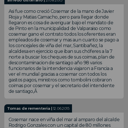
alfredo distefano |
21.08.2015
Asi fue como creció Cosemar de la mano de Javier
Rioja y Matias Camacho, pero para llegar donde
llegaron es cosa de averiguar bajo el mandato de
de Pinto en la municipalidad de Valparaiso como
cosemar gano el contrato todos los oferentes eran
empleados de cosemar y mas aun cuanto se pago a
los concejales de viña del mar, Santibañez, la
alcaldesa en ejercicio que iban sus chóferes a la 7
norte a buscar los cheques de sus coimas, plan de
descontaminacion de santiago año 98 varios
funcionarios de la intendencia viajaron a Francia a
ver el mundial gracias a cosemar con todos los
gastos pagos, ministros como tombolini cobraron
coimas por cosemar y el secretario del intendente
de santiago,Â
Tomas de rementeria |
12.06.2015
Cosemar nace en viña del mar al amparo del alcalde
Rodrigo Gonzales con un capital de 80 millones