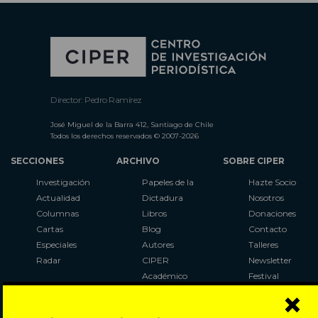
Director: Pedro Ramírez
José Miguel de la Barra 412, Santiago de Chile
Todos los derechos reservados © 2007-2026
SECCIONES
ARCHIVO
SOBRE CIPER
Investigación
Papeles de la
Hazte Socio
Actualidad
Dictadura
Nosotros
Columnas
Libros
Donaciones
Cartas
Blog
Contacto
Especiales
Autores
Talleres
Radar
CIPER
Newsletter
Académico
Festival
×
LaBot
Constituyente