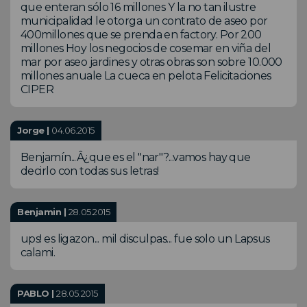
que enteran sólo 16 millones Y la no tan ilustre
municipalidad le otorga un contrato de aseo por
400millones que se prenda en factory. Por 200
millones Hoy los negocios de cosemar en viña del
mar por aseo jardines y otras obras son sobre 10.000
millones anuale La cueca en pelota Felicitaciones
CIPER
Jorge |
04.06.2015
Benjamín...Â¿que es el "nar"?...vamos hay que
decirlo con todas sus letras!
Benjamin |
28.05.2015
ups! es ligazon... mil disculpas... fue solo un Lapsus
calami.
PABLO |
28.05.2015