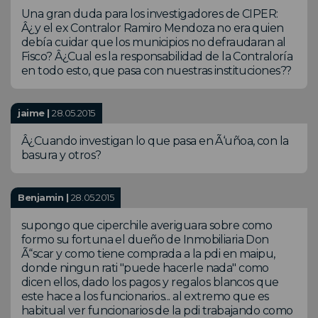
Una gran duda para los investigadores de CIPER:
Â¿y el ex Contralor Ramiro Mendoza no era quien
debía cuidar que los municipios no defraudaran al
Fisco? Â¿Cual es la responsabilidad de la Contraloría
en todo esto, que pasa con nuestras instituciones??
jaime |
28.05.2015
Â¿Cuando investigan lo que pasa en Ã‘uñoa, con la
basura y otros?
Benjamin |
28.05.2015
supongo que ciperchile averiguara sobre como
formo su fortuna el dueño de Inmobiliaria Don
Ã“scar y como tiene comprada a la pdi en maipu,
donde ningun rati "puede hacerle nada" como
dicen ellos, dado los pagos y regalos blancos que
este hace a los funcionarios... al extremo que es
habitual ver funcionarios de la pdi trabajando como