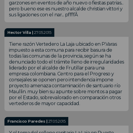
garzones en eventos de año nuevo o fiestas patrias...
pero bueno ese es nuestro alcalde christian vittori y
sus ligaciones con el nar... pffffÂ
Hector Villa |
27.05.2015
Tiene razón Vertedero La Laja ubicado en P.Varas
impuesto a esta comuna para recibir basura de
todas las comunas de la provincia, según se ha
denunciado todo el trámite lleno de irregularidades
liderado por el alcalde de Frutillar para una
empresa colombiana. Centro para el Progreso y
consejales se oponen pero intendencia impone
proyecto amenaza contaminación de santuario río
Maullin. muy bien su apunte sobre montos a pagar
por el Estado, sobrevalorado en comparación otros
vertederos de mayor capacidad.
Francisco Paredes |
27.05.2015
Y el tema del relleno sanitario La Laja en Puerto