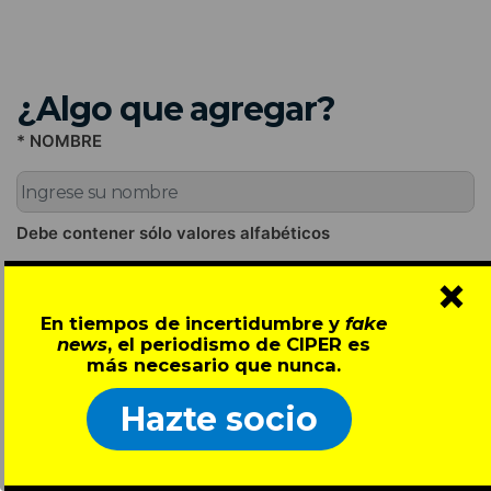
¿Algo que agregar?
* NOMBRE
Debe contener sólo valores alfabéticos
×
* EMAIL (NO SERÁ PUBLICADO)
En tiempos de incertidumbre y
fake
news
, el periodismo de CIPER es
más necesario que nunca.
Debe llenar este campo con un e-mail válido
* COMENTARIO
Hazte socio