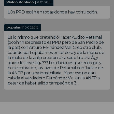
Waldo Robledo |
14.05.2015
LOs PPD están en todas donde hay corrupción.
populus |
10.05.2015
Es lo mismo que pretendió Hacer Audito Retamal
(ooohhh sorpresa tb es PPD pero de San Pedro de
la paz) con Arturo Fernández Vial. Creo otro club,
cuando participabamos en tercera y de la mano de
la mafia de la anfp crearon una sadp trucha Â¿y
quien los investiga??? Los cheques que entregó y
no se cobraron, los lazos de Retamal con Jaque de
la ANFP por una inmobiliaria... Y por eso no dan
cabida al verdadero Fernández Vial en la ANFP a
pesar de haber salido campeón de 3...