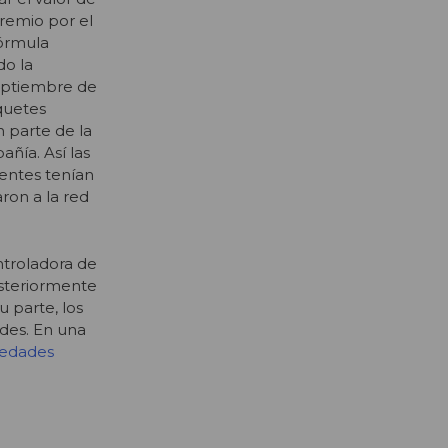
remio por el
fórmula
do la
septiembre de
quetes
 parte de la
ñía. Así las
rentes tenían
aron a la red
ntroladora de
osteriormente
 parte, los
des. En una
iedades