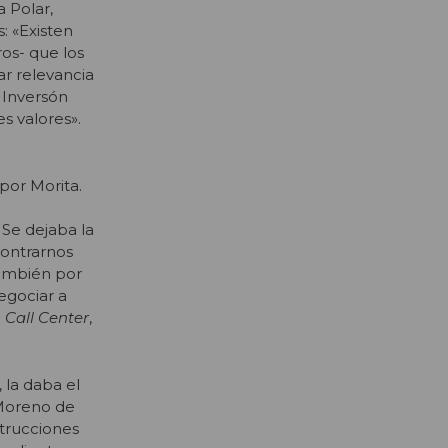
 Polar,
: «Existen
os- que los
ar relevancia
 Inversón
s valores».
por Morita.
Se dejaba la
contrarnos
también por
egociar a
l
Call Center
,
 la daba el
 Moreno de
strucciones