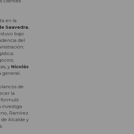
s clientes
ta en la
de Saavedra
,
estuvo bajo
sidencia del
nistración;
ística;
ocios;
as, y
Nicolás
a general.
 blancos de
ecer la
S formuló
 investiga
reno, Ramírez
 de Alcalde y
s.