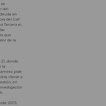
 se
r del
 deuda sin
ora del
Call
La Tercera
el
las
es que
lor de la
s 21, donde
 la
Ramírez pide
ría «llevar a
uestión, en
investigación
».
esde 2003,