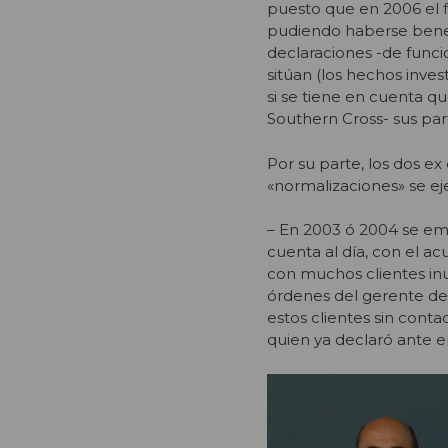
puesto que en 2006 el f
pudiendo haberse benefi
declaraciones -de funci
sitúan (los hechos inves
si se tiene en cuenta q
Southern Cross- sus par
Por su parte, los dos e
«normalizaciones» se e
– En 2003 ó 2004 se em
cuenta al día, con el 
con muchos clientes in
órdenes del gerente del
estos clientes sin conta
quien ya declaró ante el