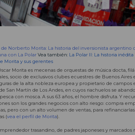
l de Norberto Morita: La historia del inversionista argentino
una con La Polar
Vea también:
La Polar II: La historia inédita
e Morita y sus gerentes
Oscar Morita es mecenas de orquestas de música docta, fil
es, socio de exclusivos clubes ecuestres de Buenos Aires 
figuras de la alta nobleza europea y propietario de campos 
 de San Martín de Los Andes, en cuyos riachuelos se abando
 pesca con mosca. A sus 63 años, el hombre disfruta. Y recur
iones son los grandes negocios con alto riesgo: compra em
, pero con un alto volumen de ventas, para refinanciarlas
as (
vea el perfil de Morita
).
emprendedor trasandino, de padres japoneses y marcados 