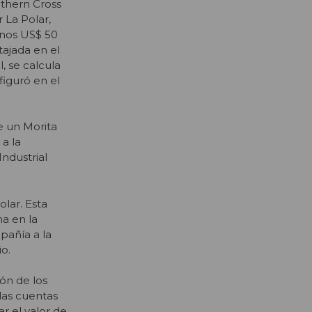
uthern Cross
 La Polar,
unos US$ 50
tajada en el
l, se calcula
figuró en el
e un Morita
 a la
ndustrial
lar. Esta
ma en la
pañía a la
o.
ón de los
las cuentas
r el valor de