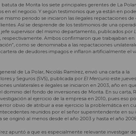
 batuta de Morita los siete principales gerentes de La Polar
ios en el negocio. Y según testimonios que ya están en pode
se mismo periodo se iniciaron las ilegales repactaciones de
lientes. Así se desprende de los testimonios de una operad
l jefe supervisor del mismo departamento, publicados por
ulio, respectivamente. Ambos confirmaron que trabajaban en 
ción”, como se denominaba a las repactaciones unilateral
artera de deudores impagos e inflaron artificialmente el va
eneral de La Polar, Nicolás Ramírez, envió una carta a la
lores y Seguros (SVS), publicada por
El Mercurio
este jueve
ones unilaterales e ilegales se iniciaron en 2003, año en que
 dominio del fondo de inversiones de Morita. En su carta, 
investigación al ejercicio de la empresa en 2010, pues eso pod
 error obvio de atribuir a ese ejercicio la problemática en c
antecedentes reunidos por el señor superintendente en su 
se originó al menos desde el año 2003 y hasta el año 2008
írez apuntó a que es especialmente relevante investigar d