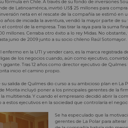
 su fórmula en Chile. A través de su fondo de inversiones So
nde de Latinoamérica, invirtió US$ 25 millones para comprar
inversión neta en el rescate de la compañía se estimó en 
o años de iniciada la aventura, vendió la mayor parte de su 
el control de la empresa. Tras tirar la raya para la suma fina
 millones. Cerraba otro éxito a lo rey Midas. No obstante, 
asta junio de 2009 junto a su socio chileno Raúl Sotomayor.
l enfermo en la UTI y vender caro, es la marca registrada d
ligas de los negocios cuando, aún como ejecutivo, convirtió
 gigante. Tras 12 años como director ejecutivo de Quilmes I
orita inicio el camino propio.
su salida de Quilmes dio curso a su ambicioso plan en La Po
de Morita incluyó poner a los principales gerentes de la fir
 la multitienda. Y cuando el empresario decidió abrir la com
 a estos ejecutivos en la sociedad que controlaría el negoci
Se ha especulado que la motivaci
gerentes de La Polar para alterar 
de la compañía habría sido mejora