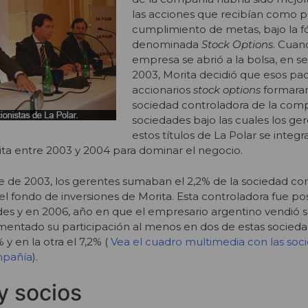
las acciones que recibían como p
cumplimiento de metas, bajo la 
denominada
Stock Options
. Cuan
empresa se abrió a la bolsa, en 
2003, Morita decidió que esos pa
accionarios
stock options
formaran
sociedad controladora de la compa
sociedades bajo las cuales los ge
estos títulos de La Polar se integr
ita entre 2003 y 2004 para dominar el negocio.
e de 2003, los gerentes sumaban el 2,2% de la sociedad co
 el fondo de inversiones de Morita. Esta controladora fue p
ades y en 2006, año en que el empresario argentino vendió su
mentado su participación al menos en dos de estas socieda
y en la otra el 7,2% (
Vea el cuadro multimedia con las soc
mpañía
).
y socios