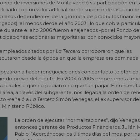
ondo de inversiones de Morita vendió su participación en La
ciado con un valor artificialmente superior de las acciones
onarios dependientes de la gerencia de productos financier
tigados) ‘al menos desde el año 2003’, lo que cobra particul
ue durante el año 2006 fueron enajenados -por el Fondo de
ticipaciones accionarias mayoritarias, con conocidos mayore
x empleados citados por
La Tercera
corroboraron que las
jecutaron desde la época en que la empresa era dominada 
pezaron a hacer renegociaciones con contacto telefónico. 
acuerdo previo del cliente. En 2004 ó 2005 empezamos a en
ubicables o que no podían o no querían pagar. Entonces, 
 área, a través del subgerente, nos llegaba la orden de ren
cto -señaló a
La Tercera
Simón Venegas, el ex supervisor de
 Ministerio Público.
La orden de ejecutar “normalizaciones”, dijo Venegas,
entonces gerente de Productos Financieros, Julián
Pablo: “Acercándose los últimos días del mes, por in