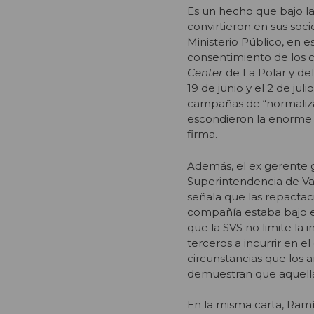
Es un hecho que bajo la
convirtieron en sus soc
Ministerio Público, en e
consentimiento de los c
Center
de La Polar y de
19 de junio y el 2 de j
campañas de “normaliza
escondieron la enorme c
firma.
Además, el ex gerente g
Superintendencia de Va
señala que las repactaci
compañía estaba bajo el
que la SVS no limite la 
terceros a incurrir en el
circunstancias que los 
demuestran que aquella 
En la misma carta, Ram