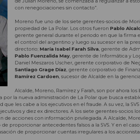
de Julián Moreno, se comenzaba a regularizar a esto
con renegociaciones sin contacto”.
Moreno fue uno de los siete gerentes-socios de Mori
propiedad de La Polar. Los otros fueron
Pablo Alcal
gerente general durante el periodo en que la firma 
el control del argentino y luego su sucesor en la pre
directorio;
María Isabel Farah Silva
, gerente de Admi
Pablo Fuenzalida May
, gerente de Informática y Log
Daniel Meszaros Uscher, gerente corporativo de Neg
Santiago Grage Díaz
, gerente corporativo de Finanz
Ramírez Cardoen
, sucesor de Alcalde en la gerenci
Alcalde, Moreno, Ramírez y Farah, son por ahora los
a por la nueva administración de La Polar que busca establ
 que les cabe a los ejecutivos en el fraude. A su vez, la SV
ecutivos y diez ex directores. A los siete gerentes-socios los
n de acciones con información privilegiada. A Alcalde, Mo
o de proporcionar antecedentes falsos a la SVS. Y en el caso
sación de proporcionar cuentas irregulares a los accionista