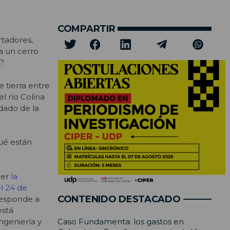
COMPARTIR
rtadores,
a un cerro
o?
 tierra entre
l río Colina
dado de la
qué están
eer
la
l 24 de
CONTENIDO DESTACADO
rresponde a
está
ngeniería y
Caso Fundamenta: los gastos en