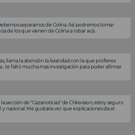
Debemos separarnos de Colina. Así podremos tomar
cia de los que vienen de Colina a robar acá.
s, llama la atención la liviandad con la que profieres
... te faltó mucha mas investigación para poder afirmar
la sección de "Cazanoticias" de Chilevision, estoy seguro
y nacional. Me gustaria ver que explicaciones da el