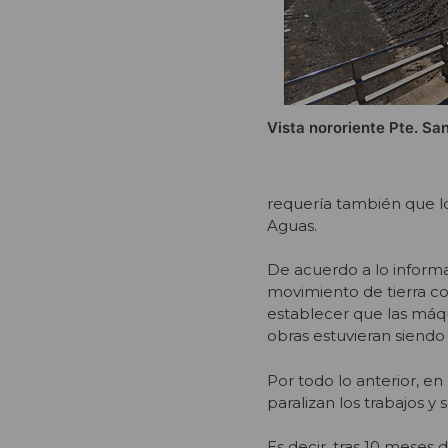
Vista nororiente Pte. Sa
requería también que lo
Aguas.
De acuerdo a lo informad
movimiento de tierra c
establecer que las máqu
obras estuvieran siend
Por todo lo anterior, en
paralizan los trabajos y 
Es decir, tras 10 meses 