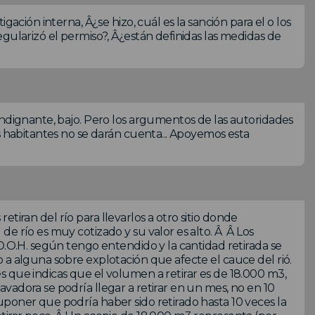
gación interna, Â¿se hizo, cuál es la sanción para el o los
gularizó el permiso?, Â¿están definidas las medidas de
indignante, bajo. Pero los argumentos de las autoridades
s habitantes no se darán cuenta... Apoyemos esta
 retiran del río para llevarlos a otro sitio donde
e río es muy cotizado y su valor es alto. Â Â Los
D.O.H. según tengo entendido y la cantidad retirada se
 a alguna sobre explotación que afecte el cauce del rió.
 que indicas que el volumen a retirar es de 18.000 m3,
vadora se podría llegar a retirar en un mes, no en 10
poner que podría haber sido retirado hasta 10 veces la