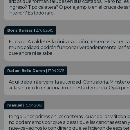
áridos que forman taludes en sus costados... Pero no l
ingreso? Tipo caletera? O por ejemplo en el cruce de san
interior? Es todo raro
Boris Salinas |
27.06.2015
Fuera el Alcalde!, es la única solución, debemos hacer c
municipalidad podrán funcionar verdaderamente las fisc
que ahora ni se sabe
Rafael Bello Doren |
17.04.2015
Aquí debe intervenir la autoridad (Contraloría, Ministerio 
aclarar todo lo relacionado con esta denuncia. Ojalá primen
manuel |
15.04.2015
tengo unos primos en las canteras , cuando los visitaba
no podememos por que a pesar que las canchas estan y 
nuevos vecinos lo con dinero que se hicieron de esos ter