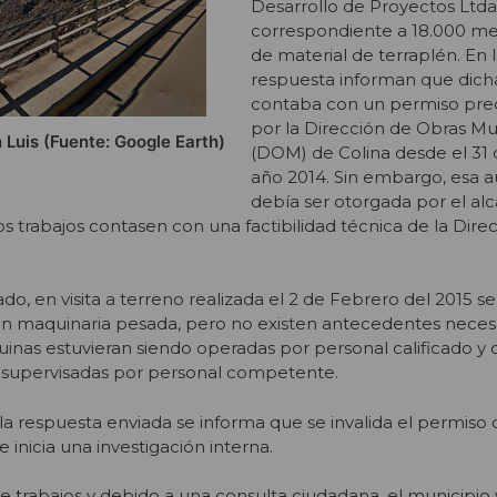
Desarrollo de Proyectos Ltda
correspondiente a 18.000 me
de material de terraplén. En
respuesta informan que dich
contaba con un permiso prec
por la Dirección de Obras Mu
n Luis (Fuente: Google Earth)
(DOM) de Colina desde el 31
año 2014. Sin embargo, esa a
debía ser otorgada por el alc
s trabajos contasen con una factibilidad técnica de la Dire
o, en visita a terreno realizada el 2 de Febrero del 2015 se
on maquinaria pesada, pero no existen antecedentes neces
inas estuvieran siendo operadas por personal calificado y 
o supervisadas por personal competente.
 la respuesta enviada se informa que se invalida el permiso
se inicia una investigación interna.
de trabajos y debido a una consulta ciudadana, el municipio 