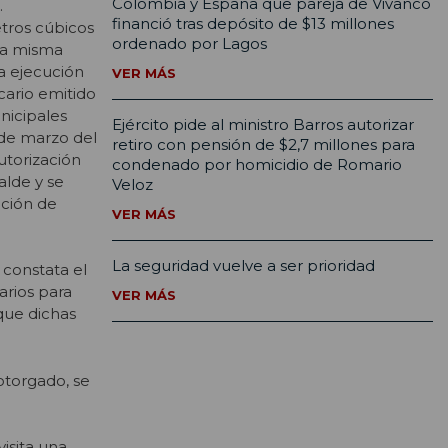
Colombia y España que pareja de Vivanco
.
financió tras depósito de $13 millones
tros cúbicos
ordenado por Lagos
 la misma
a ejecución
VER MÁS
ario emitido
nicipales
Ejército pide al ministro Barros autorizar
 de marzo del
retiro con pensión de $2,7 millones para
utorización
condenado por homicidio de Romario
alde y se
Veloz
cción de
VER MÁS
La seguridad vuelve a ser prioridad
 constata el
arios para
VER MÁS
que dichas
 otorgado, se
visita una