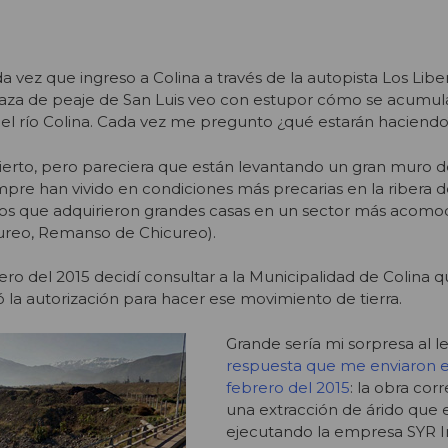
 vez que ingreso a Colina a través de la autopista Los Libe
plaza de peaje de San Luis veo con estupor cómo se acumul
te del río Colina. Cada vez me pregunto ¿qué estarán haciend
ierto, pero pareciera que están levantando un gran muro de
pre han vivido en condiciones más precarias en la ribera de
nos que adquirieron grandes casas en un sector más acomo
ureo, Remanso de Chicureo).
ero del 2015 decidí consultar a la Municipalidad de Colina 
 la autorización para hacer ese movimiento de tierra.
Grande sería mi sorpresa al l
respuesta que me enviaron e
febrero del 2015
: la obra co
una extracción de árido que 
ejecutando la empresa SYR I