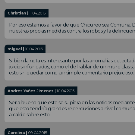
Christian |
11.04.2015
Por eso estamos a favor de que Chicureo sea Comuna. 
nuestras propias medidas contra los robos y la delincuen
miguel |
10.04.2015
Si bien la nota es interesante por las anomalías detectada
juicios infundados, como el de hablar de un muro clasista
esto sin quedar como un simple comentario prejuicioso.
Andres Yañez Jimenez |
10.04.2015
Seria bueno que esto se supiera en las noticias mediante 
que esto tendría grandes repercusiones a nivel comunal 
alcalde sobre esto.
Carolina |
09.04.2015