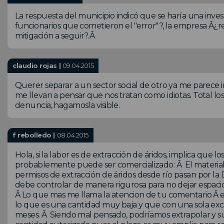
La respuesta del municipio indicó que se haría una investi
funcionarios que cometieron el "error"?, la empresa Â¿re
mitigación a seguir?.Â
claudio rojas |
09.04.2015
Querer separar a un sector social de otro ya me parece 
me llevan a pensar que nos tratan como idiotas. Total lo
denuncia, hagamosla visible.
f rebolledo |
08.04.2015
Hola, si la labor es de extracción de áridos, implica que los
probablemente puede ser comercializado: Â El material d
permisos de extracción de áridos desde río pasan por la 
debe controlar de manera rigurosa para no dejar espacio
Â Lo que mas me llama la atencion de tu comentario Â es
lo que es una cantidad muy baja y que con una sola exca
meses. Â Siendo mal pensado, podríamos extrapolar y su