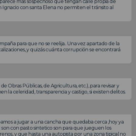
es parece más sospechoso que tengan calle propia de
 Ignacio con santa Elena no permiten el tránsito al
ampaña para que no se reelija.. Una vez apartado de la
alizaciones, y quizás cuánta corrupción se encontrará
de Obras Públicas, de Agricultura, etc.), para revisar y
 la celeridad, transparencia y castigo, si existen delitos.
 ibamos a jugar a una cancha que quedaba cerca ,hoy ya
son con pasto sintetico son para que jueguen los
renos, y que hasta una autopista por una zona tipica( no