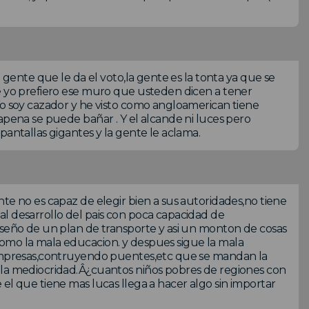
a gente que le da el voto,la gente es la tonta ya que se
ue yo prefiero ese muro que usteden dicen a tener
Yo soy cazador y he visto como angloamerican tiene
apena se puede bañar . Y el alcande ni luces pero
pantallas gigantes y la gente le aclama.
te no es capaz de elegir bien a sus autoridades,no tiene
l desarrollo del pais con poca capacidad de
iseño de un plan de transporte y asi un monton de cosas
omo la mala educacion. y despues sigue la mala
s,empresas,contruyendo puentes,etc que se mandan la
 la mediocridad.Â¿cuantos niños pobres de regiones con
el que tiene mas lucas llega a hacer algo sin importar