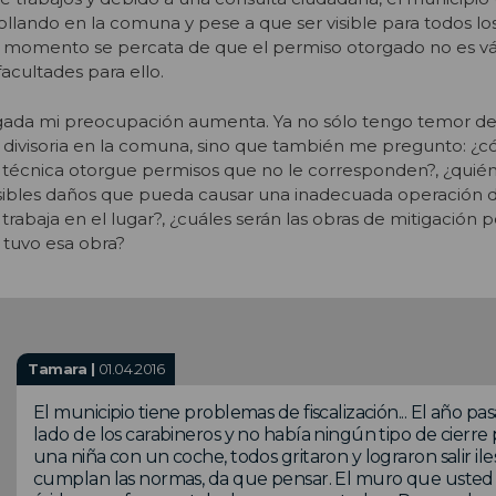
ollando en la comuna y pese a que ser visible para todos lo
se momento se percata de que el permiso otorgado no es vá
cultades para ello.
gada mi preocupación aumenta. Ya no sólo tengo temor de
 divisoria en la comuna, sino que también me pregunto: ¿
 técnica otorgue permisos que no le corresponden?, ¿quié
sibles daños que pueda causar una inadecuada operación d
abaja en el lugar?, ¿cuáles serán las obras de mitigación p
tuvo esa obra?
Tamara |
01.04.2016
El municipio tiene problemas de fiscalización... El año pa
lado de los carabineros y no había ningún tipo de cierre
una niña con un coche, todos gritaron y lograron salir ile
cumplan las normas, da que pensar. El muro que usted 