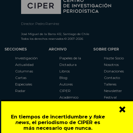
Director: Pedro Ramírez
José Miguel de la Barra 412, Santiago de Chile
Todos los derechos reservados © 2007-2026
SECCIONES
ARCHIVO
SOBRE CIPER
Investigación
Papeles de la
Hazte Socio
Actualidad
Dictadura
Nosotros
Columnas
Libros
Donaciones
Cartas
Blog
Contacto
Especiales
Autores
Talleres
Radar
CIPER
Newsletter
Académico
Festival
×
LaBot
Constituyente
En tiempos de incertidumbre y
fake
Al Plebiscito
news
, el periodismo de CIPER es
con CIPER
más necesario que nunca.