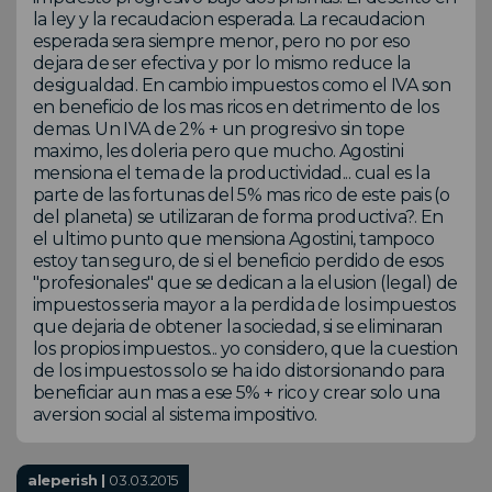
la ley y la recaudacion esperada. La recaudacion
esperada sera siempre menor, pero no por eso
dejara de ser efectiva y por lo mismo reduce la
desigualdad. En cambio impuestos como el IVA son
en beneficio de los mas ricos en detrimento de los
demas. Un IVA de 2% + un progresivo sin tope
maximo, les doleria pero que mucho. Agostini
mensiona el tema de la productividad... cual es la
parte de las fortunas del 5% mas rico de este pais (o
del planeta) se utilizaran de forma productiva?. En
el ultimo punto que mensiona Agostini, tampoco
estoy tan seguro, de si el beneficio perdido de esos
"profesionales" que se dedican a la elusion (legal) de
impuestos seria mayor a la perdida de los impuestos
que dejaria de obtener la sociedad, si se eliminaran
los propios impuestos... yo considero, que la cuestion
de los impuestos solo se ha ido distorsionando para
beneficiar aun mas a ese 5% + rico y crear solo una
aversion social al sistema impositivo.
aleperish |
03.03.2015