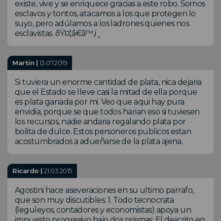
existe, vive y se enriquece gracias a este robo. Somos
esclavos y tontos, atacamos a los que protegen lo
suyo, pero adúlamos a los ladrones quienes nos
esclavistas. ðŸ¤¦â€â™‚ï¸
Martin |
13.07.2019
Si tuviera un enorme cantidad de plata, nica dejaria
que el Estado se lleve casi la mitad de ella porque
es plata ganada por mi. Veo que aqui hay pura
envidia, porque se que todos harian eso si tuviesen
los recursos, nadie andaria regalando plata por
bolita de dulce. Estos personeros publicos estan
acostumbrados a adueñarse de la plata ajena.
Ricardo |
21.03.2015
Agostini hace aseveraciones en su ultimo parrafo,
que son muy discutibles: 1. Todo tecnocrata
(leguleyos, contadores y economistas) apoya un
impuesto progresivo bajo dos prismas: El descrito en