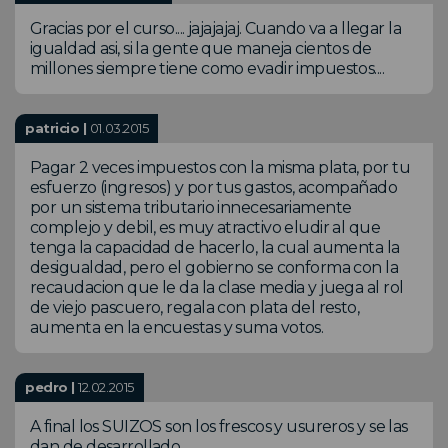
Gracias por el curso.... jajajajaj. Cuando va a llegar la
igualdad asi, si la gente que maneja cientos de
millones siempre tiene como evadir impuestos....
patricio |
01.03.2015
Pagar 2 veces impuestos con la misma plata, por tu
esfuerzo (ingresos) y por tus gastos, acompañado
por un sistema tributario innecesariamente
complejo y debil, es muy atractivo eludir al que
tenga la capacidad de hacerlo, la cual aumenta la
desigualdad, pero el gobierno se conforma con la
recaudacion que le da la clase media y juega al rol
de viejo pascuero, regala con plata del resto,
aumenta en la encuestas y suma votos.
pedro |
12.02.2015
A final los SUIZOS son los frescos y usureros y se las
dan de desarrollado