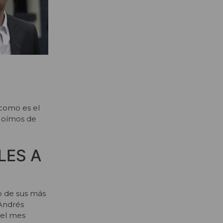
 como es el
e oímos de
LES A
o de sus más
 Andrés
 el mes