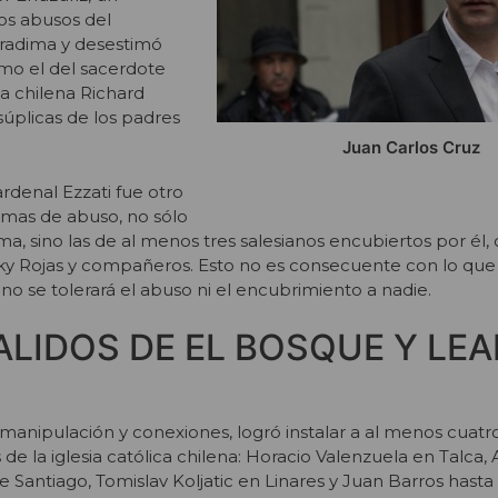
os abusos del
radima y desestimó
mo el del sacerdote
ia chilena Richard
úplicas de los padres
Juan Carlos Cruz
denal Ezzati fue otro
timas de abuso, no sólo
ma, sino las de al menos tres salesianos encubiertos por él,
sky Rojas y compañeros. Esto no es consecuente con lo qu
o se tolerará el abuso ni el encubrimiento a nadie.
ALIDOS DE EL BOSQUE Y LEA
manipulación y conexiones, logró instalar a al menos cuatr
e la iglesia católica chilena: Horacio Valenzuela en Talca,
e Santiago, Tomislav Koljatic en Linares y Juan Barros hasta