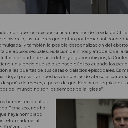
idez con que los obispos critican hechos de la vida de Chile
el divorcio, las mujeres que optan por tomar anticonceptiv
omulgada- y también la posible despenalización del aborto.
a de abusos sexuales, violación de niños y atropellos a la 
ultos por parte de sacerdotes y algunos obispos, la Confe
iene un silencio que sólo se hace público cuando los period
ión a las puertas de sus casas o palacios episcopales. Es má
ando, al presentar nuestras denuncias de abuso al cardenal
o después de meses, a pesar de que Karadima seguía abusa
os del mundo no son los tiempos de la Iglesia”.
os hemos tenido altas
apa Francisco, nos ha
que haya nombrado
es reformadores al
r Errázuriz, un