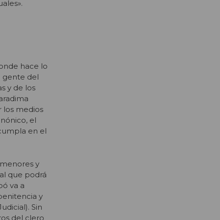
uales».
donde hace lo
 gente del
s y de los
Karadima
r los medios
nónico, el
 cumpla en el
a menores y
 al que podrá
bó va a
penitencia y
udicial). Sin
os del clero