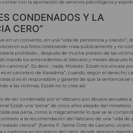
 contar con la aportación de servicios psicológicos y espirit
ES CONDENADOS Y LA
IA CERO”
vive en un convento, en una “vida de penitencia y oración”, 
recieron sus fotos celebrando misa públicamente y no con
staría prohibido-, después de mucha presión de las víctima
zati manda los antecedentes al Vaticano y meses después 
n canónica”. Es decir…nada. Molesto. Ezzati nos encara po
no es el carcelero de Karadima”, cuando, según el derecho ca
cesis sí es el responsable y garante de que la sentencia se
do a las víctimas. Ezzati no lo cree así.
és de ser condenado por el Vaticano por abusos sexuales 
enal Ezzati una “pena” de cinco años alejado del ministerio,
lida esa pena, como si mágicamente lo que se le compro
contrario a la recomendación del Vaticano de una “vida de 
 estado clerical” (fuente P. Jaime Ortiz de Lazcano, vicario J
 y participa en los retiros del clero, donde algunos miembr