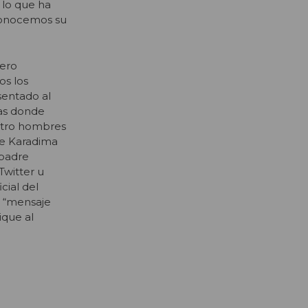
 lo que ha
 conocemos su
pero
os los
sentado al
sas donde
uatro hombres
ue Karadima
 padre
Twitter u
cial del
n “mensaje
ique al