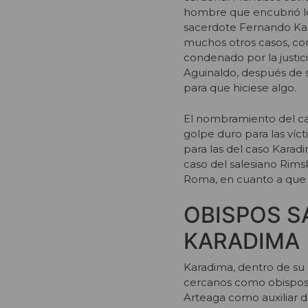
hombre que encubrió l
sacerdote Fernando Ka
muchos otros casos, co
condenado por la justic
Aguinaldo, después de s
para que hiciese algo.
El nombramiento del car
golpe duro para las víc
para las del caso Karadi
caso del salesiano Rim
Roma, en cuanto a que n
OBISPOS S
KARADIMA
Karadima, dentro de su 
cercanos como obispos d
Arteaga como auxiliar d