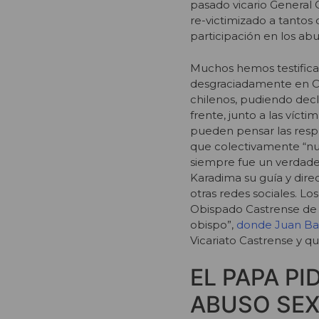
pasado vicario General
re-victimizado a tanto
participación en los ab
Muchos hemos testifica
desgraciadamente en C
chilenos, pudiendo decla
frente, junto a las víc
pueden pensar las resp
que colectivamente “nu
siempre fue un verdader
Karadima su guía y dir
otras redes sociales. Lo
Obispado Castrense de 
obispo”,
donde Juan Bar
Vicariato Castrense y qu
EL PAPA PI
ABUSO SE