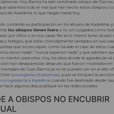
 Castrense. Hoy Barros ha sido nombrado obispo de Osorno,
s que sabemos todo el mal que han hecho estos obispos y
usos de Karadima, lo que niegan hasta hoy.
do contando su participación en los abusos de Karadima, 
hile
los obispos tienen fuero
y no son juzgados como tod
rar por oficio o en sus casas. No es lo mismo tener al juez 
timas y testigos, que estar cómodamente sentados en sus ca
uestas que los exculpan, como ha sido el caso de estos c
nca vieron nada”, “nunca supieron nada” y que admiten q
o mentor para ellos. Hoy, los sitios donde le agradecían al
ección han desaparecido después que fueron mostrados en 
s mensajes de Juan Barros ya no se pueden ver en el sitio ofi
Chile (
www.iglesia.cl/castrense
), pues se bloqueó la secció
ros agradecía a Karadima
cuando fue destinado desde Iqu
e hace algunos días publiqué en las redes sociales.
DE A OBISPOS NO ENCUBRIR
XUAL