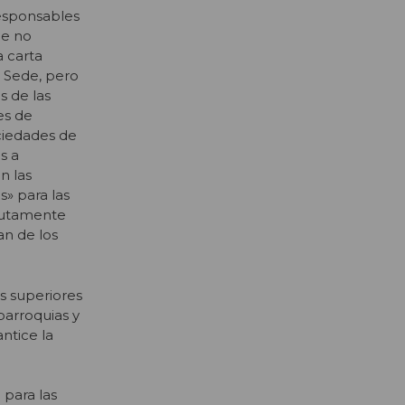
responsables
ue no
 carta
a Sede, pero
s de las
es de
ociedades de
s a
n las
» para las
olutamente
an de los
s superiores
parroquias y
antice la
 para las