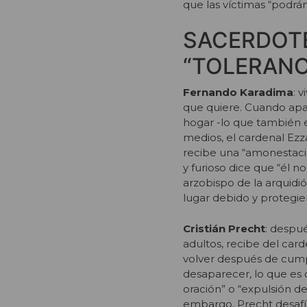
que las víctimas “podrán
SACERDOT
“TOLERANC
Fernando Karadima
: 
que quiere. Cuando apa
hogar -lo que también e
medios, el cardenal Ez
recibe una “amonestació
y furioso dice que “él 
arzobispo de la arquidió
lugar debido y protegien
Cristián Precht
: despu
adultos, recibe del card
volver después de cump
desaparecer, lo que es 
oración” o “expulsión del
embargo, Precht desafía