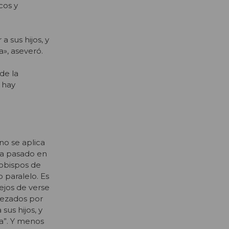
cos y
 sus hijos, y
a», aseveró.
de la
 hay
no se aplica
ha pasado en
 obispos de
 paralelo. Es
lejos de verse
bezados por
sus hijos, y
ra”. Y menos