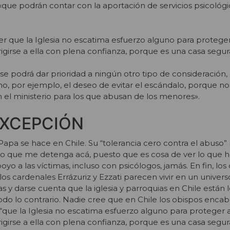
 «que podrán contar con la aportación de servicios psicológi
r que la Iglesia no escatima esfuerzo alguno para proteger a
igirse a ella con plena confianza, porque es una casa segur
 se podrá dar prioridad a ningún otro tipo de consideración, 
o, por ejemplo, el deseo de evitar el escándalo, porque no
el ministerio para los que abusan de los menores».
 EXCEPCIÓN
Papa se hace en Chile. Su “tolerancia cero contra el abuso” 
rio que me detenga acá, puesto que es cosa de ver lo que 
oyo a las víctimas, incluso con psicólogos, jamás. En fin, los
s cardenales Errázuriz y Ezzati parecen vivir en un universo
s y darse cuenta que la iglesia y parroquias en Chile están 
odo lo contrario. Nadie cree que en Chile los obispos enca
que la Iglesia no escatima esfuerzo alguno para proteger a 
rigirse a ella con plena confianza, porque es una casa segu