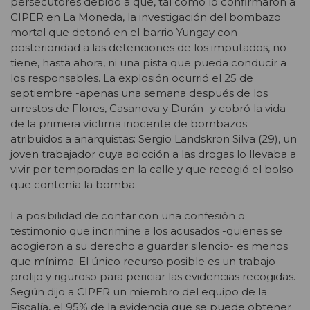
persecutores debido a que, tal como lo confirmaron a
CIPER en La Moneda, la investigación del bombazo
mortal que detonó en el barrio Yungay con
posterioridad a las detenciones de los imputados, no
tiene, hasta ahora, ni una pista que pueda conducir a
los responsables. La explosión ocurrió el 25 de
septiembre -apenas una semana después de los
arrestos de Flores, Casanova y Durán- y cobró la vida
de la primera víctima inocente de bombazos
atribuidos a anarquistas: Sergio Landskron Silva (29), un
joven trabajador cuya adicción a las drogas lo llevaba a
vivir por temporadas en la calle y que recogió el bolso
que contenía la bomba.
La posibilidad de contar con una confesión o
testimonio que incrimine a los acusados -quienes se
acogieron a su derecho a guardar silencio- es menos
que mínima. El único recurso posible es un trabajo
prolijo y riguroso para periciar las evidencias recogidas.
Según dijo a CIPER un miembro del equipo de la
Fiscalía, el 95% de la evidencia que se puede obtener