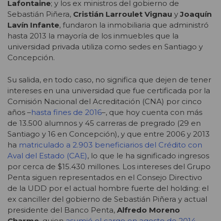
Lafontaine
; y los ex ministros del gobierno de
Sebastián Piñera,
Cristián Larroulet Vignau
y
Joaquín
Lavín Infante
, fundaron la inmobiliaria que administró
hasta 2013 la mayoría de los inmuebles que la
universidad privada utiliza como sedes en Santiago y
Concepción.
Su salida, en todo caso, no significa que dejen de tener
intereses en una universidad que fue certificada por la
Comisión Nacional del Acreditación (CNA) por cinco
años –
hasta fines de 2016
–, que hoy cuenta con más
de 13.500 alumnos y 45 carreras de pregrado (29 en
Santiago y 16 en Concepción), y que entre 2006 y 2013
ha
matriculado a 2.903 beneficiarios del Crédito con
Aval del Estado (CAE)
, lo que le ha significado ingresos
por cerca de $15.430 millones. Los intereses del Grupo
Penta siguen representados en el Consejo Directivo
de la UDD por el actual hombre fuerte del holding: el
ex canciller del gobierno de Sebastián Piñera y actual
presidente del Banco Penta,
Alfredo Moreno
Charme
, quien
asumió el cargo en agosto de 2014
.