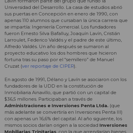
Lavín formaron parte del grupo que fundó la
Universidad del Desarrollo. La casa de estudios abrió
sus puertas en Concepción en enero de 1990, con
apenas 110 alumnos que cursaban la única carrera que
se impartía: Ingeniería Comercial. Los fundadores
fueron Ernesto Silva Bafalluy, Joaquín Lavín, Cristián
Larroulet, Federico Valdés y el padre de este último,
Alfredo Valdés. Un año después se sumaron al
proyecto educativo los dos hombres que hicieron
fortuna tras su paso por el “semillero” de Manuel
Cruzat (
ver reportaje de CIPER
).
En agosto de 1991, Délano y Lavín se asociaron con los
fundadores de la UDD en la constitución de
Inmobiliaria Ainavillo, que partió con un capital de
$36,5 millones. Participaban a través de
Administraciones e Inversiones Penta Ltda.
(que
más adelante se convertiría en Inversiones Penta III)
con apenas un 16,6% del capital. Al año siguiente, los
mismos socios darían origen a la sociedad
Inversiones
Mobiliarias Trinitarias
, con la que arrendarían bienes