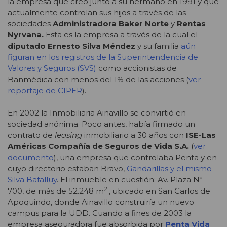
la empresa que creó junto a su hermano en 1991 y que
actualmente controlan sus hijos a través de las
sociedades
Administradora Baker Norte
y
Rentas
Nyrvana.
Esta es la empresa a través de la cual el
diputado Ernesto Silva Méndez
y su familia
aún
figuran en los registros de la Superintendencia de
Valores y Seguros (SVS)
como accionistas de
Banmédica con menos del 1% de las acciones (
ver
reportaje de CIPER
).
En 2002 la Inmobiliaria Ainavillo se convirtió en
sociedad anónima. Poco antes, había firmado un
contrato de
leasing
inmobiliario a 30 años con
ISE-Las
Américas Compañía de Seguros de Vida S.A.
(
ver
documento
), una empresa que controlaba Penta y en
cuyo directorio estaban Bravo,
Gandarillas y el mismo
Silva Bafalluy
. El inmueble en cuestión: Av. Plaza Nº
2
700, de más de 52.248 m
, ubicado en San Carlos de
Apoquindo, donde Ainavillo construiría un nuevo
campus para la UDD. Cuando a fines de 2003 la
empresa aseguradora fue absorbida por
Penta Vida