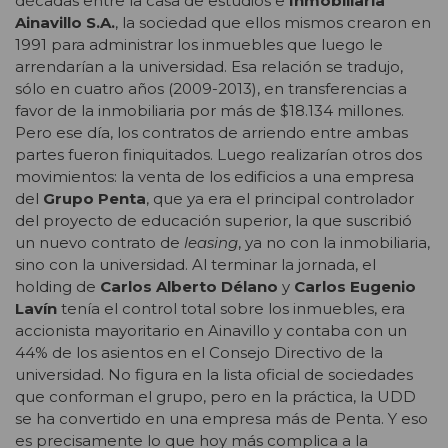
décadas entre la casa de estudios e
Inmobiliaria
Ainavillo S.A.
, la sociedad que ellos mismos crearon en
1991 para administrar los inmuebles que luego le
arrendarían a la universidad. Esa relación se tradujo,
sólo en cuatro años (2009-2013), en transferencias a
favor de la inmobiliaria por más de $18.134 millones.
Pero ese día, los contratos de arriendo entre ambas
partes fueron finiquitados. Luego realizarían otros dos
movimientos: la venta de los edificios a una empresa
del
Grupo Penta
, que ya era el principal controlador
del proyecto de educación superior, la que suscribió
un nuevo contrato de
leasing
, ya no con la inmobiliaria,
sino con la universidad. Al terminar la jornada, el
holding de
Carlos Alberto Délano
y
Carlos Eugenio
Lavín
tenía el control total sobre los inmuebles, era
accionista mayoritario en Ainavillo y contaba con un
44% de los asientos en el Consejo Directivo de la
universidad. No figura en la lista oficial de sociedades
que conforman el grupo, pero en la práctica, la UDD
se ha convertido en una empresa más de Penta. Y eso
es precisamente lo que hoy más complica a la