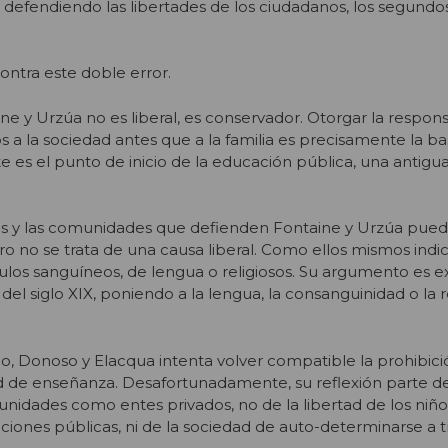
 defendiendo las libertades de los ciudadanos, los segundos
ontra este doble error.
e y Urzúa no es liberal, es conservador. Otorgar la respons
s a la sociedad antes que a la familia es precisamente la ba
e es el punto de inicio de la educación pública, una antigua
lias y las comunidades que defienden Fontaine y Urzúa pued
ro no se trata de una causa liberal. Como ellos mismos indi
culos sanguíneos, de lengua o religiosos. Su argumento es
del siglo XIX, poniendo a la lengua, la consanguinidad o la r
o, Donoso y Elacqua intenta volver compatible la prohibici
ad de enseñanza. Desafortunadamente, su reflexión parte de 
munidades como entes privados, no de la libertad de los niño
ituciones públicas, ni de la sociedad de auto-determinarse a t