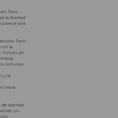
ión. Pero
a la libertad
en parece una
lección. Pero
 con la
 Incluso, sin
omistas
ios comunes.
n y la
e
 es mera
o de libertad
 siendo un
ación