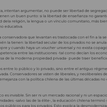
a, intentan argumentar, no puede ser libertad de segregac
ienen un buen punto: si la libertad de enseñanza no garantiz
d dela religión, la lengua o un vínculo comunitario, más bi
no educativa.
a conservadora que levantan es trastocada con el fin a la se
én la tienen: la libertad secular de los privados no se anula
mpre y cuando haya un
voucher
universal y no exista copago.
ompetencia entre las instituciones -tal como decían los econ
nsa de la moderna propiedad privada- puede traer benefic
s entre lo público y lo privado, sino entre el antiguo régime
da. Conservadores se visten de liberales, y neoliberales d
semejanza con la política chilena de las últimas décadas no
o es invisible. Sin ser ni un mercado racional y ni un espaci
nidades -salvo las de la élite-, la educación chilena terminó
ios públicos para los privados. Esto explica la desmoderniz