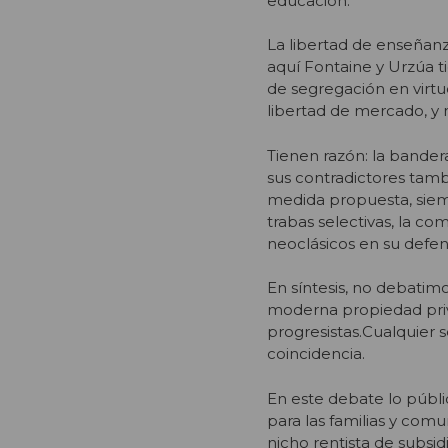
educación.
La libertad de enseñanz
aquí Fontaine y Urzúa t
de segregación en virtu
libertad de mercado, y 
Tienen razón: la bander
sus contradictores tambi
medida propuesta, sie
trabas selectivas, la c
neoclásicos en su defe
En síntesis, no debatimo
moderna propiedad priva
progresistas.Cualquier 
coincidencia.
En este debate lo públic
para las familias y comu
nicho rentista de subsid