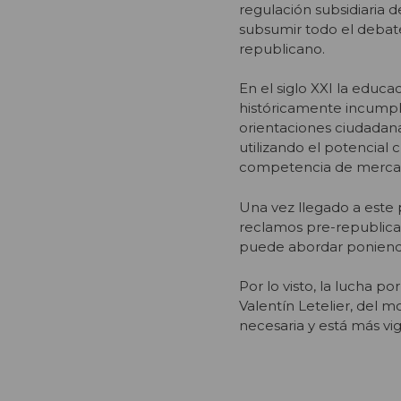
regulación subsidiaria de
subsumir todo el debate 
republicano.
En el siglo XXI la educ
históricamente incumpli
orientaciones ciudadanas
utilizando el potencial 
competencia de merca
Una vez llegado a este 
reclamos pre-republican
puede abordar poniendo 
Por lo visto, la lucha p
Valentín Letelier, del m
necesaria y está más v