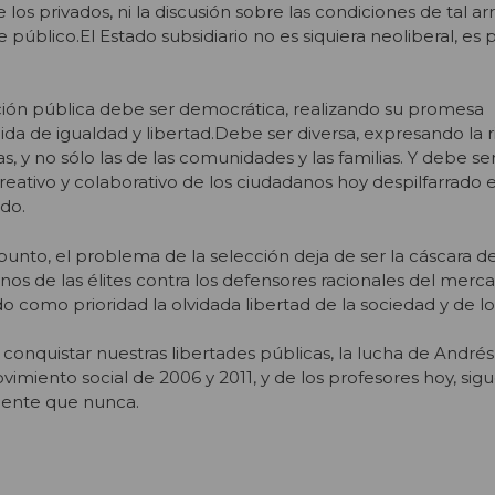
 los privados, ni la discusión sobre las condiciones de tal ar
público.El Estado subsidiario no es siquiera neoliberal, es 
ación pública debe ser democrática, realizando su promesa
da de igualdad y libertad.Debe ser diversa, expresando la r
, y no sólo las de las comunidades y las familias. Y debe ser
creativo y colaborativo de los ciudadanos hoy despilfarrado e
do.
punto, el problema de la selección deja de ser la cáscara de
os de las élites contra los defensores racionales del merca
como prioridad la olvidada libertad de la sociedad y de lo
or conquistar nuestras libertades públicas, la lucha de Andrés
ovimiento social de 2006 y 2011, y de los profesores hoy, sig
igente que nunca.