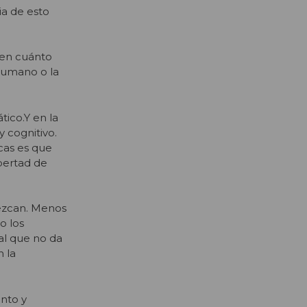
ia de esto
 en cuánto
 humano o la
tico.Y en la
 cognitivo.
cas es que
ibertad de
rezcan. Menos
o los
ral que no da
n la
ento y