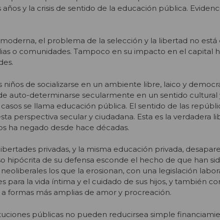
 años y la crisis de sentido de la educación pública. Evidenc
oderna, el problema de la selección y la libertad no está
milias o comunidades. Tampoco en su impacto en el capital
des.
os niños de socializarse en un ambiente libre, laico y democrá
 de auto-determinarse secularmente en un sentido cultural y
asos se llama educación pública. El sentido de las repúbli
sta perspectiva secular y ciudadana. Esta es la verdadera l
os ha negado desde hace décadas.
 libertades privadas, y la misma educación privada, desapa
curso hipócrita de su defensa esconde el hecho de que han sid
neoliberales los que la erosionan, con una legislación labo
s para la vida íntima y el cuidado de sus hijos, y también co
 a formas más amplias de amor y procreación.
tituciones públicas no pueden reducirsea simple financiami