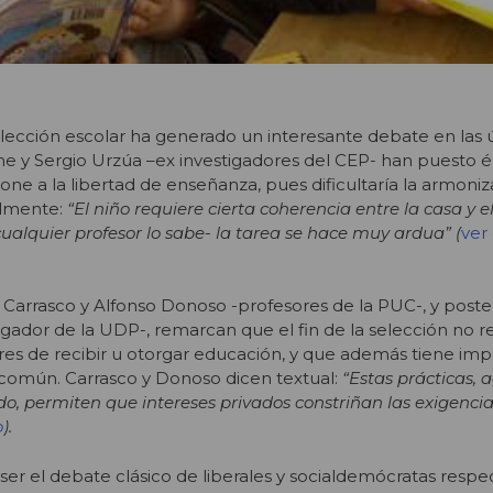
selección escolar ha generado un interesante debate en las 
e y Sergio Urzúa –ex investigadores del CEP- han puesto én
one a la libertad de enseñanza, pues dificultaría la armoni
ualmente:
“El niño requiere cierta coherencia entre la casa y el
ualquier profesor lo sabe- la tarea se hace muy ardua” (
ver
o Carrasco y Alfonso Donoso -profesores de la PUC-, y post
gador de la UDP-, remarcan que el fin de la selección no re
lares de recibir u otorgar educación, y que además tiene im
s común. Carrasco y Donoso dicen textual:
“Estas prácticas,
 permiten que intereses privados constriñan las exigencias
o
).
ser el debate clásico de liberales y socialdemócratas respe