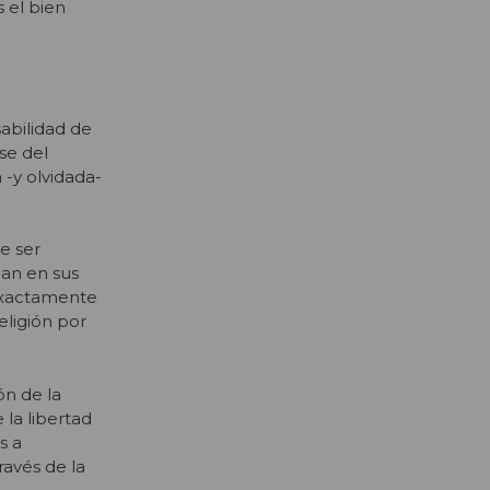
 el bien
abilidad de
se del
 -y olvidada-
e ser
can en sus
 exactamente
eligión por
ón de la
la libertad
s a
ravés de la