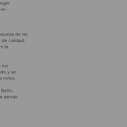
reglo
pre-
iqueza de las
 de calidad,
n la
 los
do, y se
s niños.
 Bello,
ue siendo