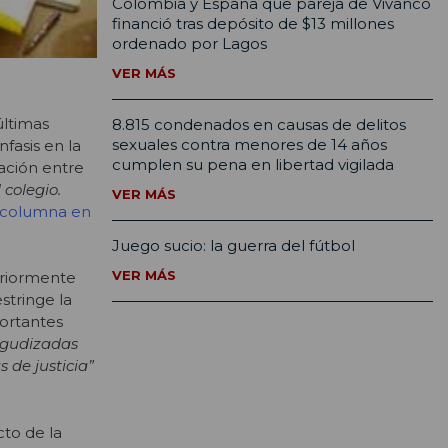
Colombia y España que pareja de Vivanco
financió tras depósito de $13 millones
ordenado por Lagos
VER MÁS
últimas
8.815 condenados en causas de delitos
sexuales contra menores de 14 años
fasis en la
cumplen su pena en libertad vigilada
zación entre
 colegio.
VER MÁS
 columna en
Juego sucio: la guerra del fútbol
VER MÁS
eriormente
stringe la
portantes
 agudizadas
 de justicia”
cto de la