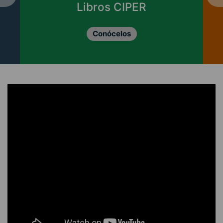
Enviar
Libros CIPER
col
Conócelos
Revisa l