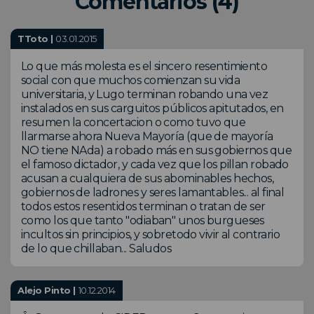
Comentarios (4)
TToto |
03.01.2015
Lo que más molesta es el sincero resentimiento
social con que muchos comienzan su vida
universitaria, y Lugo terminan robando una vez
instalados en sus carguitos públicos apitutados, en
resumen la concertacion o como tuvo que
llarmarse ahora Nueva Mayoría (que de mayoría
NO tiene NAda) a robado más en sus gobiernos que
el famoso dictador, y cada vez que los pillan robado
acusan a cualquiera de sus abominables hechos,
gobiernos de ladrones y seres lamantables... al final
todos estos resentidos terminan o tratan de ser
como los que tanto "odiaban" unos burgueses
incultos sin principios, y sobretodo vivir al contrario
de lo que chillaban... Saludos
Alejo Pinto |
10.12.2014