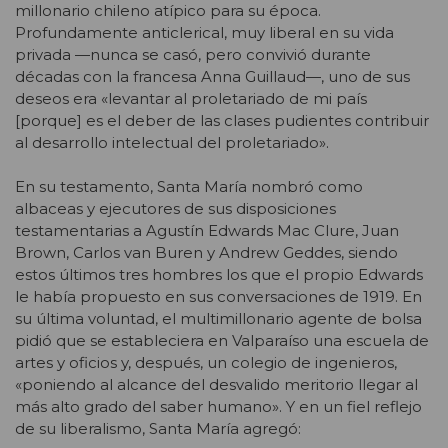
millonario chileno atípico para su época.
Profundamente anticlerical, muy liberal en su vida
privada —nunca se casó, pero convivió durante
décadas con la francesa Anna Guillaud—, uno de sus
deseos era «levantar al proletariado de mi país
[porque] es el deber de las clases pudientes contribuir
al desarrollo intelectual del proletariado».
En su testamento, Santa María nombró como
albaceas y ejecutores de sus disposiciones
testamentarias a Agustín Edwards Mac Clure, Juan
Brown, Carlos van Buren y Andrew Geddes, siendo
estos últimos tres hombres los que el propio Edwards
le había propuesto en sus conversaciones de 1919. En
su última voluntad, el multimillonario agente de bolsa
pidió que se estableciera en Valparaíso una escuela de
artes y oficios y, después, un colegio de ingenieros,
«poniendo al alcance del desvalido meritorio llegar al
más alto grado del saber humano». Y en un fiel reflejo
de su liberalismo, Santa María agregó: