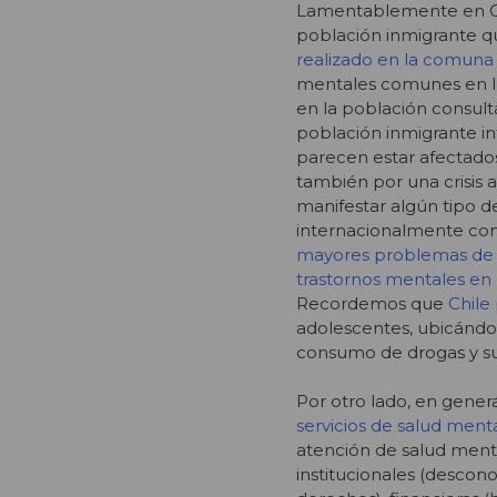
Lamentablemente en Chi
población inmigrante qu
realizado en la comun
mentales comunes en la 
en la población consulta
población inmigrante in
parecen estar afectados 
también por una crisis a
manifestar algún tipo 
internacionalmente co
mayores problemas de s
trastornos mentales en 
Recordemos que
Chile
adolescentes, ubicándos
consumo de drogas y su
Por otro lado, en gener
servicios de salud ment
atención de salud ment
institucionales (descon