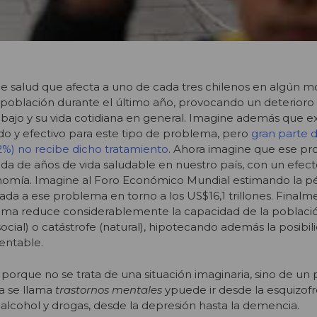
 salud que afecta a uno de cada tres chilenos en algún
 población durante el último año, provocando un deterioro s
trabajo y su vida cotidiana en general. Imagine además que e
do y efectivo para este tipo de problema, pero
gran parte d
62%) no recibe dicho tratamiento
. Ahora imagine que ese pr
ida de años de vida saludable en nuestro país, con un efec
nomía. Imagine al Foro Económico Mundial estimando la p
da a ese problema en torno a los US$16,1 trillones. Finalm
ma reduce considerablemente la capacidad de la poblaci
social) o catástrofe (natural), hipotecando además la posibi
entable.
 porque no se trata de una situación imaginaria, sino de u
a se llama
trastornos mentales
ypuede ir desde la esquizofr
alcohol y drogas, desde la depresión hasta la demencia.