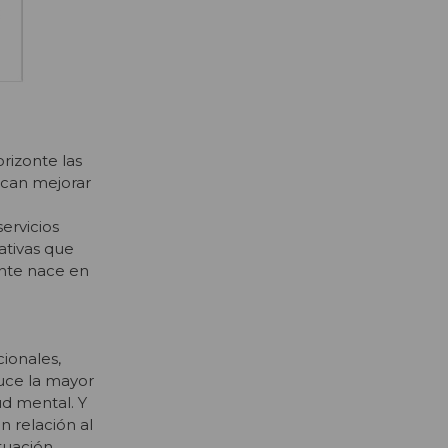
rizonte las
scan mejorar
ervicios
ativas que
ente nace en
cionales,
duce la mayor
ud mental. Y
n relación al
tuación