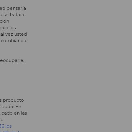
ted pensaría
i se tratara
ción
ara los
al vez usted
colombiano o
reocuparle.
os producto
lizado. En
licado en las
de
36 los