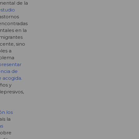
mental de la
studio
astornos
 encontradas
ntales en la
nmigrantes
cente, sino
bles a
oblema
presentar
encia de
e acogida
.
ños y
epresivos,
ón los
ís la
as
sobre