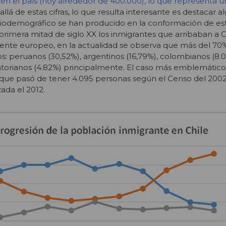
 en el país (hoy alrededor de 400.000), lo que representa u
 allá de estas cifras, lo que resulta interesante es destacar 
ciodemográfico se han producido en la conformación de es
 primera mitad de siglo XX los inmigrantes que arribaban a 
te europeo, en la actualidad se observa que más del 70
: peruanos (30,52%), argentinos (16,79%), colombianos (8.0
uatorianos (4.82%) principalmente. El caso más emblemático 
que pasó de tener 4.095 personas según el Censo del 2002 
ada el 2012.