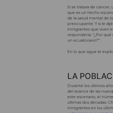
Si se tratara de cánce
que es un hecho escand
de la salud mental de l
preocupante. Y si le di
inmigrantes que viven e
respondería: “¿Por qué
un ecuatoriano?”.
En lo que sigue le expl
LA POBLAC
Durante los últimos añ
del avance de las nuev
este escenario, el númer
últimas dos décadas. C
inmigrantes en los últi