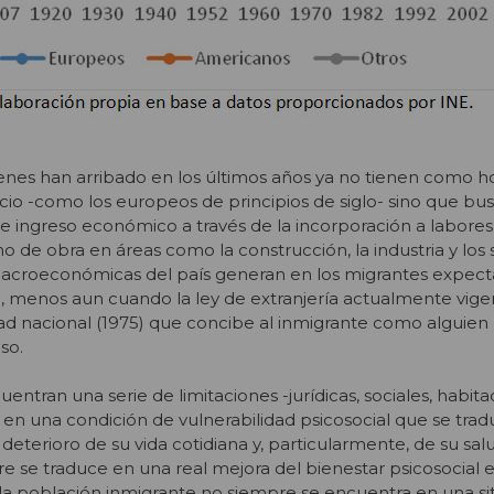
nes han arribado en los últimos años ya no tienen como ho
io -como los europeos de principios de siglo- sino que bu
 e ingreso económico a través de la incorporación a labores
 de obra en áreas como la construcción, la industria y los s
 macroeconómicas del país generan en los migrantes expect
 menos aun cuando la ley de extranjería actualmente vig
ad nacional (1975) que concibe al inmigrante como alguien
so.
ntran una serie de limitaciones -jurídicas, sociales, habita
n en una condición de vulnerabilidad psicosocial que se tra
deterioro de su vida cotidiana y, particularmente, de su sal
e se traduce en una real mejora del bienestar psicosocial e
en la población inmigrante no siempre se encuentra en una si