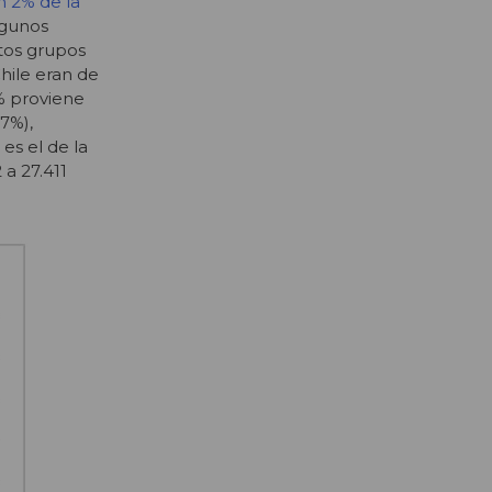
n 2% de la
algunos
tos grupos
Chile eran de
% proviene
7%),
es el de la
a 27.411