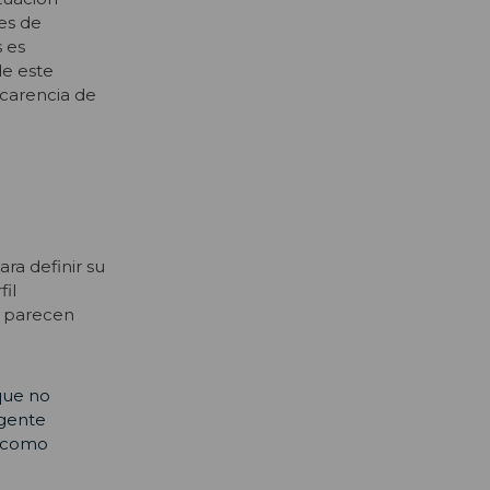
es de
s es
de este
carencia de
ra definir su
fil
o parecen
que no
igente
e como