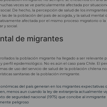
 muchas veces se ve particularmente afectada por situacion
 social. De hecho, la percepción de salud de los inmigrante
as de la población del país de acogida, y la salud mental 
tivamente afectada por el mismo proceso migratorio o la 
r y social.
ntal de migrantes
rollados la población migrante ha llegado a ser relevante pa
 perfil epidemiológico. No es aún el caso para Chile. El per
rmas de uso del servicio de salud de la población chilena n
rísticas sanitarias de la población inmigrante.
conómicas del país generan en los migrantes expectativas 
n, menos aun cuando la ley de extranjería actualmente v
to de seguridad nacional (1975) que concibe al inmigrant
mente peligroso