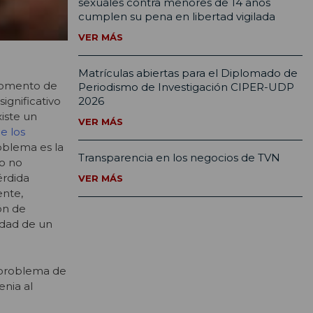
sexuales contra menores de 14 años
cumplen su pena en libertad vigilada
VER MÁS
Matrículas abiertas para el Diplomado de
 momento de
Periodismo de Investigación CIPER-UDP
2026
ignificativo
xiste un
VER MÁS
e los
oblema es la
Transparencia en los negocios de TVN
to no
érdida
VER MÁS
ente,
ón de
lidad de un
n problema de
enia al