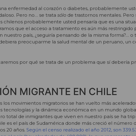
r, una enfermedad al corazón o diabetes, probablemente us
aloso. Pero no… se trata
sólo
de trastornos mentales. Pero s
os chilenos probablemente usted pensaría que es una situa
jéramos que el acceso a tratamiento es aún más restringido p
n nuestro país, ¿seguiría pensando de la misma forma?… o t
 debiera preocuparme la salud mental de un peruano, un 
icaremos por qué se trata de un problema que sí debería p
IÓN MIGRANTE EN CHILE
os los movimientos migratorios se han vuelto más acelerad
as tecnologías y la dinámica económica en un mundo globa
o total de inmigrantes que viven en nuestro país se ha trip
hile es el país de Sudamérica donde más creció el número 
mos 20 años.
Según el censo realizado el año 2012, son 339.5