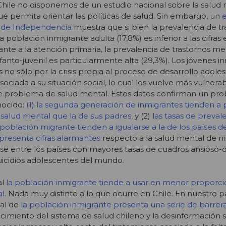
le no disponemos de un estudio nacional sobre la salud 
e permita orientar las políticas de salud. Sin embargo, un
e
a de Independencia
muestra que si bien la prevalencia de tr
población inmigrante adulta (17,8%) es inferior a las cifras
nte a la atención primaria, la prevalencia de trastornos me
fanto-juvenil es particularmente alta (29,3%). Los jóvenes i
no sólo por la crisis propia al proceso de desarrollo adoles
sociada a su situación social, lo cual los vuelve más vulnera
de problema de salud mental. Estos datos confirman un pr
nocido:
(1) la segunda generación de inmigrantes tienden a 
alud mental que la de sus padres
, y (2)
las tasas de preval
población migrante tienden a igualarse a la de los países d
 presenta cifras alarmantes
respecto a la salud mental de ni
e entre los países con mayores tasas de cuadros ansioso-d
icidios adolescentes del mundo.
al
la población inmigrante tiende a usar en menor proporci
al
. Nada muy distinto a lo que ocurre en Chile. En nuestro pa
al de
la población inmigrante presenta una serie de barrer
ocimiento del sistema de salud chileno y la desinformación 