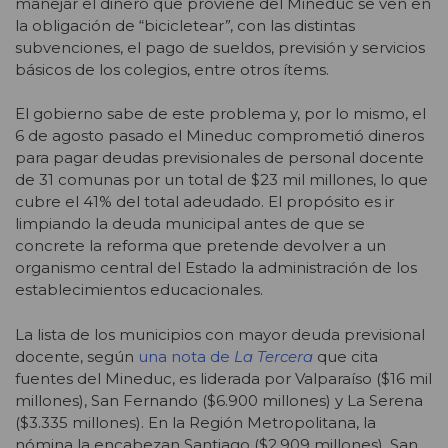
manejar el dinero que proviene del Mineduc se ven en
la obligación de “bicicletear
”
, con las distintas
subvenciones, el pago de sueldos, previsión y servicios
básicos de los colegios, entre otros ítems.
El gobierno sabe de este problema y, por lo mismo, el
6 de agosto pasado el Mineduc comprometió dineros
para pagar deudas previsionales de personal docente
de 31 comunas por un total de $23 mil millones, lo que
cubre el 41% del total adeudado. El propósito es ir
limpiando la deuda municipal antes de que se
concrete la reforma que pretende devolver a un
organismo central del Estado la administración de los
establecimientos educacionales.
La lista de los municipios con mayor deuda previsional
docente, según
una nota de
La Tercera
que cita
fuentes del Mineduc, es liderada por Valparaíso ($16 mil
millones), San Fernando ($6.900 millones) y La Serena
($3.335 millones). En la Región Metropolitana, la
nómina la encabezan Santiago ($2.909 millones), San