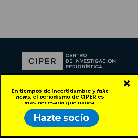
×
Director: Pedro Ramírez
En tiempos de incertidumbre y
fake
José Miguel de la Barra 412, Santiago de Chile
Todos los derechos reservados © 2007-2026
news
, el periodismo de CIPER es
más necesario que nunca.
SECCIONES
ARCHIVO
SOBRE CIPER
Hazte socio
Investigación
Papeles de la
Hazte Socio
Actualidad
Dictadura
Nosotros
Columnas
Libros
Donaciones
Cartas
Blog
Contacto