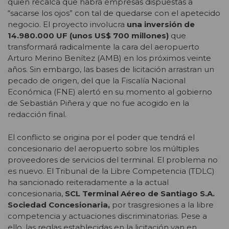
quien recalca que habrá empresas dispuestas a
“sacarse los ojos” con tal de quedarse con el apetecido
negocio. El proyecto involucra
una inversión de
14.980.000 UF (unos US$ 700 millones)
que
transformará radicalmente la cara del aeropuerto
Arturo Merino Benítez (AMB) en los próximos veinte
años. Sin embargo, las bases de licitación arrastran un
pecado de origen, del que la Fiscalía Nacional
Económica (FNE) alertó en su momento al gobierno
de Sebastián Piñera y que no fue acogido en la
redacción final.
El conflicto se origina por el poder que tendrá el
concesionario del aeropuerto sobre los múltiples
proveedores de servicios del terminal. El problema no
es nuevo. El Tribunal de la Libre Competencia (TDLC)
ha sancionado reiteradamente a la actual
concesionaria,
SCL Terminal Aéreo de Santiago S.A.
Sociedad Concesionaria,
por trasgresiones a la libre
competencia y actuaciones discriminatorias. Pese a
ello, las reglas establecidas en la licitación van en