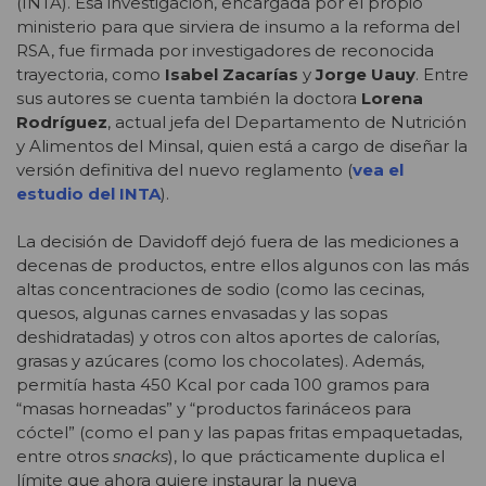
(INTA). Esa investigación, encargada por el propio
ministerio para que sirviera de insumo a la reforma del
RSA, fue firmada por investigadores de reconocida
trayectoria, como
Isabel Zacarías
y
Jorge Uauy
. Entre
sus autores se cuenta también la doctora
Lorena
Rodríguez
, actual jefa del Departamento de Nutrición
y Alimentos del Minsal, quien está a cargo de diseñar la
versión definitiva del nuevo reglamento (
vea el
estudio del INTA
).
La decisión de Davidoff dejó fuera de las mediciones a
decenas de productos, entre ellos algunos con las más
altas concentraciones de sodio (como las cecinas,
quesos, algunas carnes envasadas y las sopas
deshidratadas) y otros con altos aportes de calorías,
grasas y azúcares (como los chocolates). Además,
permitía hasta 450 Kcal por cada 100 gramos para
“masas horneadas” y “productos farináceos para
cóctel” (como el pan y las papas fritas empaquetadas,
entre otros
snacks
), lo que prácticamente duplica el
límite que ahora quiere instaurar la nueva