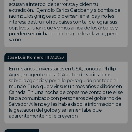
acusan a interpol de terrorista y piden tu
extradición... Ejemplo Carlos Cardoen y si bomba de
racimo.....los gringos solo piensan en ellos y no les
interesa destruir otros países con tal de lograr sus
objetivos....juran que vivimos arriba de los árboles y
pueden seguir haciendo los que les plazca..,, pero
ya no..
Jose Luis Romero |
11.09.2020
En mis años universitarios en USA, conoci a Phillip
Agee, ex agente de la CIA autor de varios libros
sobre la agencia y por ello perseguido por todo el
mundo. Tuvo que vivir sus ultimos años exiliados en
Canada. En una noche de copas me conto que el se
habia comunicado con personeros del gobierno de
Salvador Allende y les habia dado la informacion de
la gestacion del golpe y se lamentaba que
aparentemente no le creyeron.