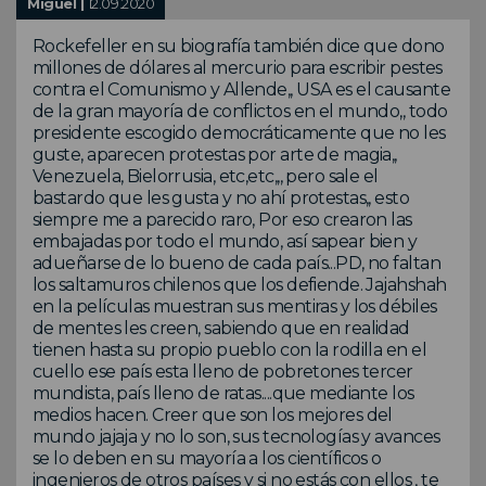
Miguel |
12.09.2020
Rockefeller en su biografía también dice que dono
millones de dólares al mercurio para escribir pestes
contra el Comunismo y Allende,, USA es el causante
de la gran mayoría de conflictos en el mundo,, todo
presidente escogido democráticamente que no les
guste, aparecen protestas por arte de magia,,
Venezuela, Bielorrusia, etc,etc,,, pero sale el
bastardo que les gusta y no ahí protestas,, esto
siempre me a parecido raro, Por eso crearon las
embajadas por todo el mundo, así sapear bien y
adueñarse de lo bueno de cada país...PD, no faltan
los saltamuros chilenos que los defiende. Jajahshah
en la películas muestran sus mentiras y los débiles
de mentes les creen, sabiendo que en realidad
tienen hasta su propio pueblo con la rodilla en el
cuello ese país esta lleno de pobretones tercer
mundista, país lleno de ratas....que mediante los
medios hacen. Creer que son los mejores del
mundo jajaja y no lo son, sus tecnologías y avances
se lo deben en su mayoría a los científicos o
ingenieros de otros países y si no estás con ellos , te