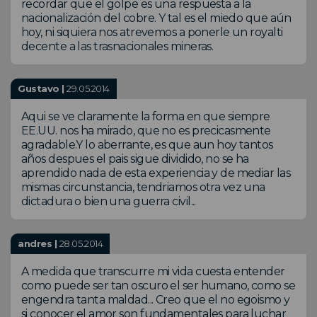
recordar que el golpe es una respuesta a la
nacionalización del cobre. Y tal es el miedo que aún
hoy, ni siquiera nos atrevemos a ponerle un royalti
decente a las trasnacionales mineras.
Gustavo |
29.05.2014
Aqui se ve claramente la forma en que siempre
EE.UU. nos ha mirado, que no es precicasmente
agradable.Y lo aberrante, es que aun hoy tantos
años despues el pais sigue dividido, no se ha
aprendido nada de esta experiencia y de mediar las
mismas circunstancia, tendriamos otra vez una
dictadura o bien una guerra civil...
andres |
28.05.2014
A medida que transcurre mi vida cuesta entender
como puede ser tan oscuro el ser humano, como se
engendra tanta maldad... Creo que el no egoismo y
si conocer el amor son fundamentales para luchar