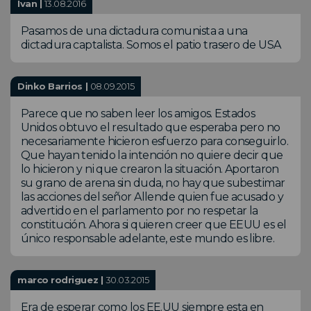
Ivan |
13.08.2016
Pasamos de una dictadura comunista a una
dictadura captalista. Somos el patio trasero de USA
Dinko Barrios |
08.09.2015
Parece que no saben leer los amigos. Estados
Unidos obtuvo el resultado que esperaba pero no
necesariamente hicieron esfuerzo para conseguirlo.
Que hayan tenido la intención no quiere decir que
lo hicieron y ni que crearon la situación. Aportaron
su grano de arena sin duda, no hay que subestimar
las acciones del señor Allende quien fue acusado y
advertido en el parlamento por no respetar la
constitución. Ahora si quieren creer que EEUU es el
único responsable adelante, este mundo es libre.
marco rodriguez |
30.03.2015
Era de esperar como los EE.UU siempre esta en