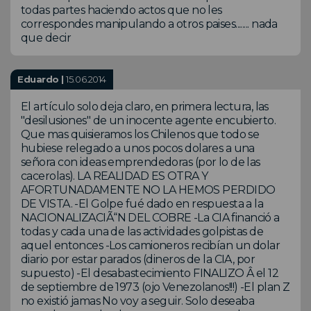
todas partes haciendo actos que no les
correspondes manipulando a otros paises........ nada
que decir
Eduardo |
15.06.2014
El artículo solo deja claro, en primera lectura, las
"desilusiones" de un inocente agente encubierto.
Que mas quisieramos los Chilenos que todo se
hubiese relegado a unos pocos dolares a una
señora con ideas emprendedoras (por lo de las
cacerolas). LA REALIDAD ES OTRA Y
AFORTUNADAMENTE NO LA HEMOS PERDIDO
DE VISTA. -El Golpe fué dado en respuesta a la
NACIONALIZACIÃ“N DEL COBRE -La CIA financió a
todas y cada una de las actividades golpistas de
aquel entonces -Los camioneros recibían un dolar
diario por estar parados (dineros de la CIA, por
supuesto) -El desabastecimiento FINALIZO Â el 12
de septiembre de 1973 (ojo Venezolanos!!!) -El plan Z
no existió jamas No voy a seguir. Solo deseaba