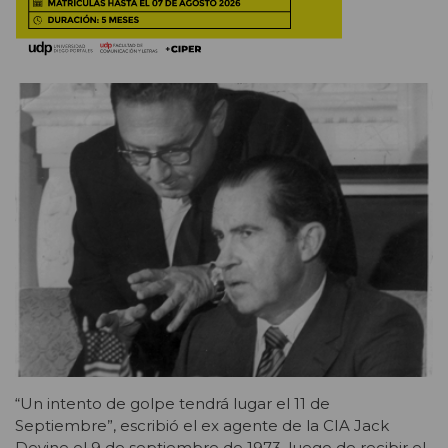
“Un intento de golpe tendrá lugar el 11 de
Septiembre”, escribió el ex agente de la CIA Jack
Devine el 9 de septiembre de 1973, luego de recibir el