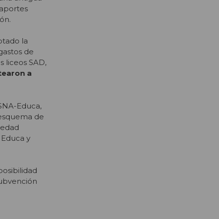
 aportes
ón.
ptado la
 gastos de
s liceos SAD,
tearon a
 SNA-Educa,
e esquema de
piedad
 Educa y
osibilidad
 Subvención