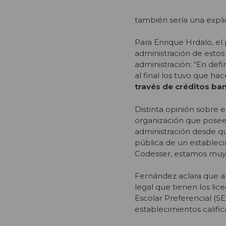
también sería una explic
Para Enrique Hrdalo, e
administración de estos 
administración: “En defi
al final los tuvo que hac
través de créditos ban
Distinta opinión sobre 
organización que posee 
administración desde qu
pública de un estableci
Codesser, estamos muy 
Fernández aclara que al
legal que tienen los lic
Escolar Preferencial (S
establecimientos califi