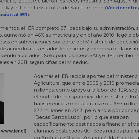
rial. El 2009, recibieron los liceos Industrial San Agustín 
Dailly y el Liceo Felisa Tolup de San Fernando (
Ver decretos
ación al IER
).
imientos, el IER completó 27 liceos bajo su administración
o, aumentó en 46% su matrícula y en el año 2010 llegó a o
pesos en subvenciones por parte del Ministerio de Educaci
, de acuerdo a los estados financieros y memoria de la institu
iendo auditados). Sólo para los liceos SAD, el IER recibió 
ales en 2011, según cifras del Mineduc.
Además el IER recibía aportes del Ministerio
Agricultura, que entre 2008 y 2010 promedia
millones, como apoyo a la labor del IER, seg
el portal de transparencia del ministerio. En 
transferencias se redujeron a sólo $97 millon
$72 millones en 2013, pero ahora por conce
“Becas Barros Luco”, por lo que estaban
específicamente destinados a financiar el via
alumnos destacados de liceos rurales para u
 www.ier.cl)
en Australia y Nueva Zelanda. Gilda Cánepa,