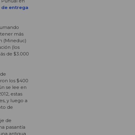
de Puñual en
 de entrega
, sumando
btener más
ón (Mineduc)
ción (los
más de $3.000
 de
ron los $400
ún se lee en
2012, estas
es, y luego a
pto de
je de
na pasantía
 una antigua