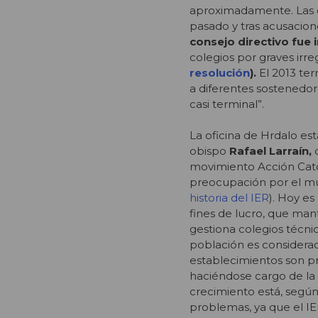
aproximadamente. Las c
pasado y tras acusacion
consejo directivo fue
colegios por graves irr
resolución
).
El 2013 ter
a diferentes sostenedore
casi terminal”.
La oficina de Hrdalo est
obispo
Rafael Larraín,
movimiento Acción Cató
preocupación por el mun
historia del IER
). Hoy es
fines de lucro, que mant
gestiona colegios técni
población es considerad
establecimientos son p
haciéndose cargo de la 
crecimiento está, según
problemas, ya que el IE