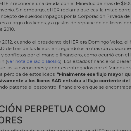
2, el IER reconoce una deuda con el Mineduc de más de $60
venio. Sin embargo, el IER reclama que casi la mitad corr
oncepto de sueldos impagos por la Corporación Privada de
es a cargo dos liceos, y a gastos de reparación de liceos por
e 2010.
y 2012, cuando el presidente del IER era Domingo Veloz, e
D de tres de los liceos, entregándolos a otras corporacion
 y conflictos por el manejo financiero, como ocurrió con el
ín (
ver nota de radio BioBio
). Los estados financieros prese
ue las subvenciones y aportes entregados por el Mineduc 
la pérdida de estos liceos.
“Finalmente ese flujo mayor qu
ivamente a los liceos SAD entraba al flujo corriente del
ndo patente el descontrol financiero en que se encontraba
ACIÓN PERPETUA COMO
ORES