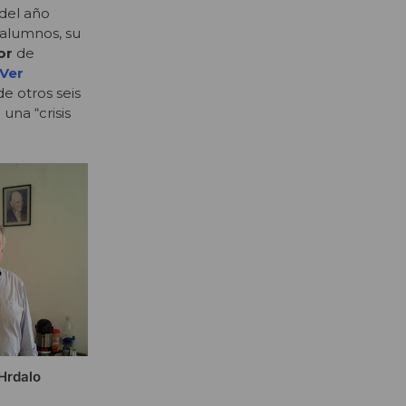
del año
 alumnos, su
or
de
Ver
de otros seis
una “crisis
Hrdalo