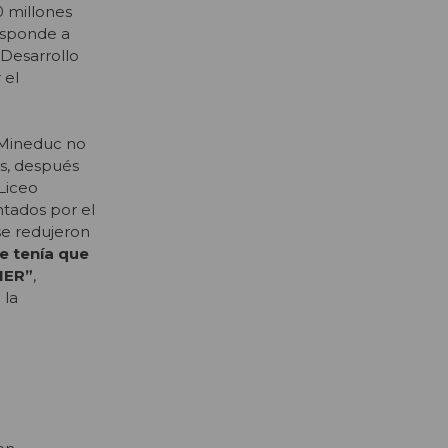
0 millones
esponde a
 Desarrollo
 el
l Mineduc no
es, después
 Liceo
ntados por el
se redujeron
e tenía que
 IER”
,
 la