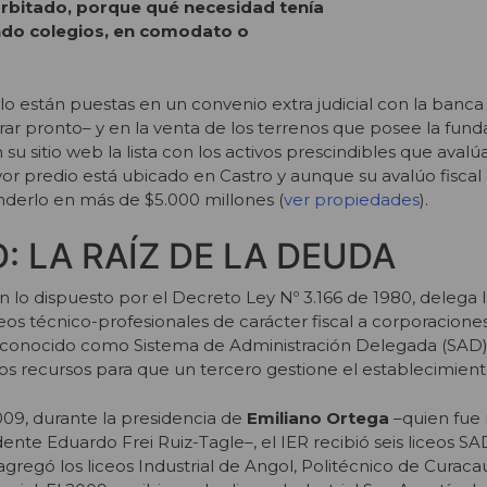
rbitado, porque qué necesidad tenía
ndo colegios, en comodato o
o están puestas en un convenio extra judicial con la banca
ar pronto– y en la venta de los terrenos que posee la funda
su sitio web la lista con los activos prescindibles que aval
yor predio está ubicado en Castro y aunque su avalúo fiscal
nderlo en más de $5.000 millones (
ver propiedades
).
: LA RAÍZ DE LA DEUDA
n lo dispuesto por el Decreto Ley Nº 3.166 de 1980, delega 
eos técnico-profesionales de carácter fiscal a corporaciones
 conocido como Sistema de Administración Delegada (SAD), 
los recursos para que un tercero gestione el establecimient
009, durante la presidencia de
Emiliano Ortega
–quien fue 
dente Eduardo Frei Ruiz-Tagle–, el IER recibió seis liceos SA
agregó los liceos Industrial de Angol, Politécnico de Curacau