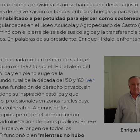
otizaciones previsionales no se han pagado desde agosto 
es de malversación de fondos públicos, huelgas y paros de
 inhabilitado a perpetuidad para ejercer como sostened
egularidades en el Liceo Acuícola y Agropecuario de Castro
(
minó con el cierre de seis de sus colegios y la transferencia 
s. En palabras de su presidente, Enrique Hrdalo, enfrentan 
á decorada con un retrato de su tío, el
quien en 1952 fundó el IER, al alero del
lica y en pleno auge de la
do rural de la década del ‘50 y ‘60 (
ver
 una fundación de derecho privado, sin
iene su inspiración católica y que
co-profesionales en zonas rurales cuya
a vulnerable. Algunos de los
ropios, pero con el tiempo fueron
administración de liceos públicos. En ese
 Hrdalo, el origen de todos los
Enrique 
R funcionó bien “
mientras no hubo