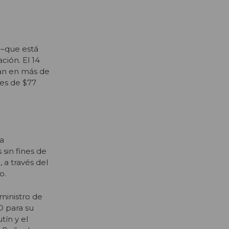
 –que está
ción. El 14
úan en más de
 es de $77
la
 sin fines de
a través del
o.
ministro de
D para su
tín y el