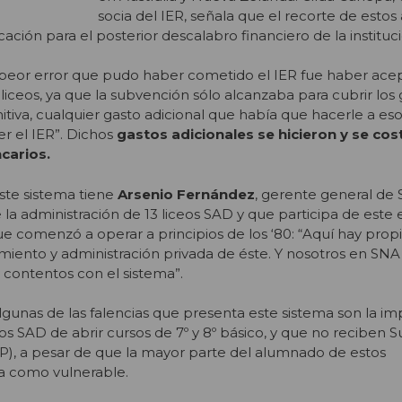
socia del IER, señala que el recorte de estos
ación para el posterior descalabro financiero de la instituci
l peor error que pudo haber cometido el IER fue haber ace
liceos, ya que la subvención sólo alcanzaba para cubrir los
nitiva, cualquier gasto adicional que había que hacerle a eso
er el IER”. Dichos
gastos adicionales se hicieron y se cos
carios.
este sistema tiene
Arsenio Fernández
, gerente general de
la administración de 13 liceos SAD y que participa de est
e comenzó a operar a principios de los ‘80: “Aquí hay pro
miento y administración privada de éste. Y nosotros en SNA
contentos con el sistema”.
gunas de las falencias que presenta este sistema son la imp
eos SAD de abrir cursos de 7º y 8º básico, y que no reciben
EP), a pesar de que la mayor parte del alumnado de estos
ca como vulnerable.