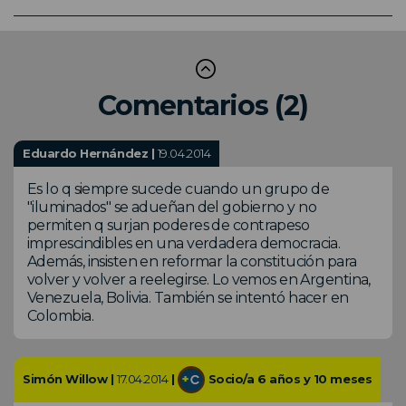
Comentarios (2)
Eduardo Hernández |
19.04.2014
Es lo q siempre sucede cuando un grupo de
"iluminados" se adueñan del gobierno y no
permiten q surjan poderes de contrapeso
imprescindibles en una verdadera democracia.
Además, insisten en reformar la constitución para
volver y volver a reelegirse. Lo vemos en Argentina,
Venezuela, Bolivia. También se intentó hacer en
Colombia.
Simón Willow |
17.04.2014
|
Socio/a 6 años y 10 meses