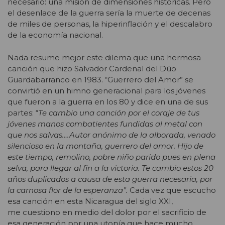
necesario: una misión de dimensiones históricas. Pero
el desenlace de la guerra sería la muerte de decenas
de miles de personas, la hiperinflación y el descalabro
de la economía nacional.
Nada resume mejor este dilema que una hermosa
canción que hizo Salvador Cardenal del Dúo
Guardabarranco en 1983. “Guerrero del Amor” se
convirtió en un himno generacional para los jóvenes
que fueron a la guerra en los 80 y dice en una de sus
partes: “
Te cambio una canción por el coraje de tus
jóvenes manos combatientes fundidas al metal con
que nos salvas….Autor anónimo de la alborada, venado
silencioso en la montaña, guerrero del amor. Hijo de
este tiempo, remolino, pobre niño parido pues en plena
selva, para llegar al fin a la victoria. Te cambio estos 20
años duplicados a causa de esta guerra necesaria, por
la carnosa flor de la esperanza”.
Cada vez que escucho
esa canción en esta Nicaragua del siglo XXI,
me cuestiono en medio del dolor por el sacrificio de
esa generación por una utopía que hace mucho