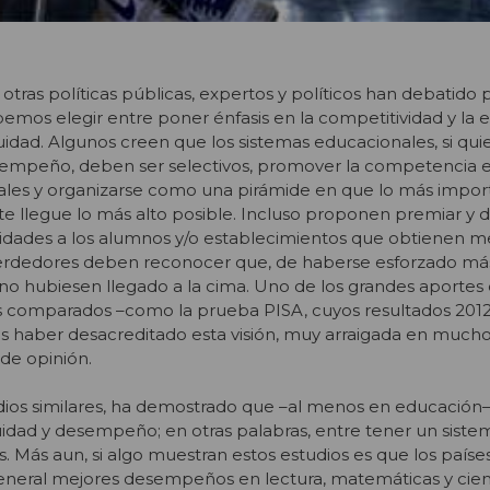
tras políticas públicas, expertos y políticos han debatid
mos elegir entre poner énfasis en la competitividad y la ef
idad. Algunos creen que los sistemas educacionales, si qui
sempeño, deben ser selectivos, promover la competencia e
nales y organizarse como una pirámide en que lo más impor
ite llegue lo más alto posible. Incluso proponen premiar y 
idades a los alumnos y/o establecimientos que obtienen me
 perdedores deben reconocer que, de haberse esforzado más
o hubiesen llegado a la cima. Uno de los grandes aportes 
es comparados –como la prueba PISA, cuyos resultados 2012
 haber desacreditado esta visión, muy arraigada en mucho
 de opinión.
udios similares, ha demostrado que –al menos en educación– 
idad y desempeño; en otras palabras, entre tener un sistem
s. Más aun, si algo muestran estos estudios es que los paíse
neral mejores desempeños en lectura, matemáticas y cien