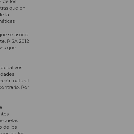
% de los
tras que en
e la
áticas.
que se asocia
e, PISA 2012
ses que
quitativos
nidades
cción natural
ontrario. Por
e
ntes
escuelas
o de los
gros de los