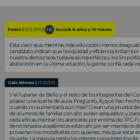
Pedro |
22.12.2013
|
Socio/a 6 años y 10 meses
Esta claro que mientras más educación menos desigualda
candidato, indican que la equidad y eficiencia brillan po
nuestra democracia todavia es imperfecta y los Srs politi
abstención en la última votación, la gente confia cada vez
Galo Nómez |
20.12.2013
Y el lupanar de Bello y el resto de los integrantes del C
poseer una suerte de aura. Pregunto, Â¿qué han hecho e
cuando no aumentarla aún más? Crean una prueba de se
de alumnos de familias con alto poder adquisitivo, y para
cada año aumentan los aranceles por encima del IPC. 
denominados académicos están ahí por ser miembros de al
provienen los mozalbetes con quienes, más que estar e
muerte. La mayoría repite los mismos conocimientos de 