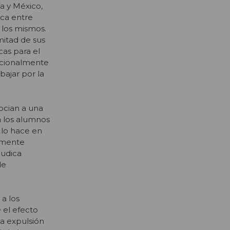
a y México,
ica entre
 los mismos.
mitad de sus
cas para el
acionalmente
bajar por la
ocian a una
a los alumnos
 lo hace en
almente
judica
de
 a los
 el efecto
a expulsión