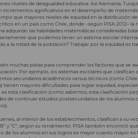
res niveles de desigualdad educativa. Así Alemania, Turquí
on incrementos significativos en el desempeño de matemát
empo que mayores niveles de equidad en la distribución de
rítico en un país como Chile, donde –según PISA 2012– la 
a adquirido las habilidades matemáticas consideradas bási
ee seriamente que podemos tener un sistema escolar intern
s a la mitad de la población? Trabajar por la equidad es tra
ién muchas pistas para comprender los factores que se as
ación. Por ejemplo, los sistemas escolares que clasifican 
ientos secundarios académicos versus técnicos (como Chile
) tienen mayores dificultades para lograr equidad, especi
s esta clasificación (como sabemos, esta clasificación per
es de continuar estudios postsecundarios de los alumnos 
os).
nes, al interior de los establecimientos, clasifican a su vez
“B” y “C”, según su rendimiento. PISA también encontró que
o de los alumnos en sus logros es mayor cuanto mayor es l