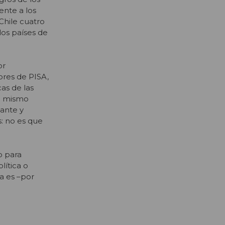
ente a los
Chile cuatro
los países de
or
ores de PISA,
as de las
lo mismo
ante y
s: no es que
o para
lítica o
a es –por