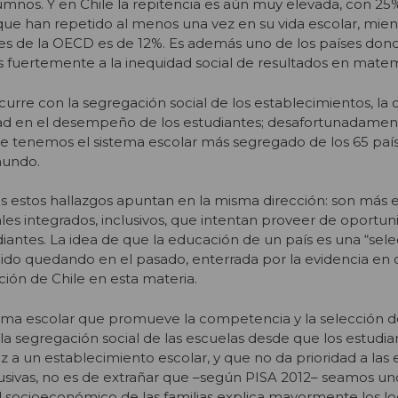
lumnos. Y en Chile la repitencia es aún muy elevada, con 25
que han repetido al menos una vez en su vida escolar, mien
es de la OECD es de 12%. Es además uno de los países dond
s fuertemente a la inequidad social de resultados en matem
urre con la segregación social de los establecimientos, la 
d en el desempeño de los estudiantes; desafortunadament
ue tenemos el sistema escolar más segregado de los 65 paí
mundo.
os estos hallazgos apuntan en la misma dirección: son más e
les integrados, inclusivos, que intentan proveer de oportu
diantes. La idea de que la educación de un país es una “sele
 ido quedando en el pasado, enterrada por la evidencia en c
ación de Chile en esta materia.
ma escolar que promueve la competencia y la selección d
a la segregación social de las escuelas desde que los estudia
z a un establecimiento escolar, y que no da prioridad a las 
clusivas, no es de extrañar que –según PISA 2012– seamos un
l socioeconómico de las familias explica mayormente los lo