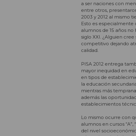
a ser naciones con meno
entre otros, presentar
2003 y 2012 al mismo ti
Esto es especialmente c
alumnos de 15 años no h
siglo XXI. ¿Alguien cr
competitivo dejando atrá
calidad.
PISA 2012 entrega tamb
mayor inequidad en educ
en tipos de establecim
la educación secundaria
mientras más temprana e
además las oportunidad
establecimientos técnic
Lo mismo ocurre con quie
alumnos en cursos “A”, 
del nivel socioeconómic