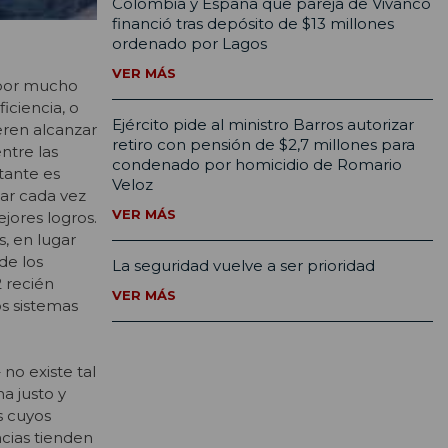
Colombia y España que pareja de Vivanco
financió tras depósito de $13 millones
ordenado por Lagos
VER MÁS
o por mucho
iciencia, o
Ejército pide al ministro Barros autorizar
eren alcanzar
retiro con pensión de $2,7 millones para
ntre las
condenado por homicidio de Romario
tante es
Veloz
dar cada vez
VER MÁS
jores logros.
, en lugar
de los
La seguridad vuelve a ser prioridad
 recién
VER MÁS
s sistemas
no existe tal
a justo y
s cuyos
cias tienden