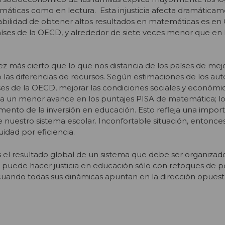
áticas como en lectura. Esta injusticia afecta dramáticam
bilidad de obtener altos resultados en matemáticas es en 
ses de la OECD, y alrededor de siete veces menor que en 
ez más cierto que lo que nos distancia de los países de mej
as diferencias de recursos. Según estimaciones de los aut
s de la OECD, mejorar las condiciones sociales y económic
leva un menor avance en los puntajes PISA de matemática; 
nto de la inversión en educación. Esto refleja una import
e nuestro sistema escolar. Inconfortable situación, entonce
idad por eficiencia.
 el resultado global de un sistema que debe ser organizad
e puede hacer justicia en educación sólo con retoques de po
cuando todas sus dinámicas apuntan en la dirección opuest