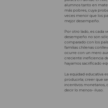
alumnos tanto en matem
más pobres, cuya proba
veces menor que los paí
mejor desempeño.
Por otro lado, es cada v
desempeño no son sólo l
comparado con los paíse
familias chilenas conl
ocurre con un mero aume
creciente ineficiencia d
hayamos sacrificado equ
La equidad educativa es
producirla; creer que s
incentivos monetarios, 
decir lo menos– iluso.