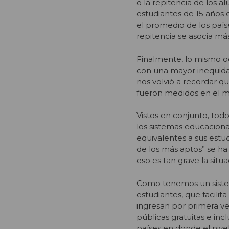
o la repitencia de los a
estudiantes de 15 años 
el promedio de los país
repitencia se asocia má
Finalmente, lo mismo oc
con una mayor inequida
nos volvió a recordar q
fueron medidos en el 
Vistos en conjunto, tod
los sistemas educaciona
equivalentes a sus estu
de los más aptos” se ha
eso es tan grave la situ
Como tenemos un siste
estudiantes, que facilit
ingresan por primera ve
públicas gratuitas e in
países en donde el nive