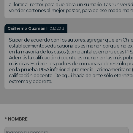
a llorar al rector para que abra un sumario. Las "univer
vender cartones al mejor postor, para de ese modo man
Guillermo Guzmán |
10.12.2013
Super de acuerdo con los autores, agregar que en Chile
establecimientos educacionales es menor porque no exist
en la mayoría de los casos (con puntales en pruebas PISA
Además la calificación docente es menor en las más pobr
más ricas. Es decir los padres de comunas pobres sólo p
en la prueba PISA inferior al promedio Latinoaméricano
calificación docente. De aquí hacia delante sólo eterniz
extrema y pobreza.
* NOMBRE