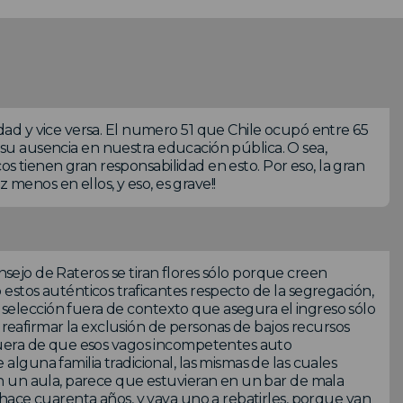
d y vice versa. El numero 51 que Chile ocupó entre 65
r su ausencia en nuestra educación pública. O sea,
cos tienen gran responsabilidad en esto. Por eso, la gran
 menos en ellos, y eso, es grave!!
onsejo de Rateros se tiran flores sólo porque creen
stos auténticos traficantes respecto de la segregación,
lección fuera de contexto que asegura el ingreso sólo
 reafirmar la exclusión de personas de bajos recursos
Fuera de que esos vagos incompetentes auto
guna familia tradicional, las mismas de las cuales
n un aula, parece que estuvieran en un bar de mala
hace cuarenta años, y vaya uno a rebatirles, porque van