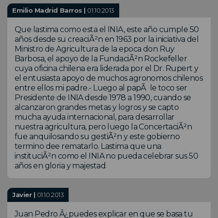
Emilio Madrid Barros |
01.10.2013
Que lastima como esta el INIA, este año cumple 50
años desde su creaciÃ²n en 1963 por la iniciativa del
Ministro de Agricultura de la epoca don Ruy
Barbosa, el apoyo de la FundaciÃ²n Rockefeller
cuya oficina chilena era liderada por el Dr. Rupert y
el entusiasta apoyo de muchos agronomos chilenos
entre ellos mi padre.- Luego al papÃ le toco ser
Presidente de INIA desde 1978 a 1990, cuando se
alcanzaron grandes metas y logros y se capto
mucha ayuda internacional, para desarrollar
nuestra agricultura, pero luego la ConcertaciÃ²n
fue anquilosando su gestiÃ²n y este gobierno
termino dee rematarlo. Lastima que una
instituciÃ²n como el INIA no pueda celebrar sus 50
años en gloria y majestad
Javier |
01.10.2013
Juan Pedro Â¿puedes explicar en que se basa tu