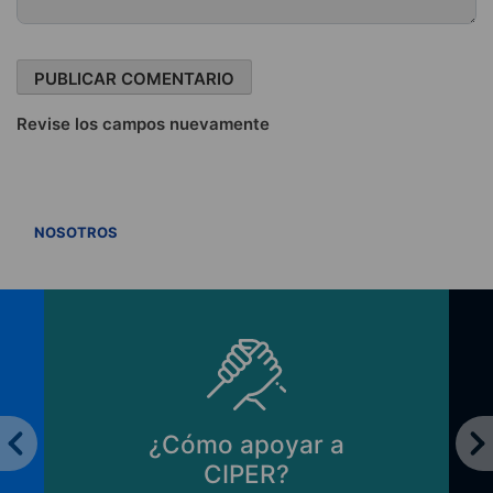
Revise los campos nuevamente
VER TODOS
NOSOTROS
poyar a
Principios de CIP
ER?