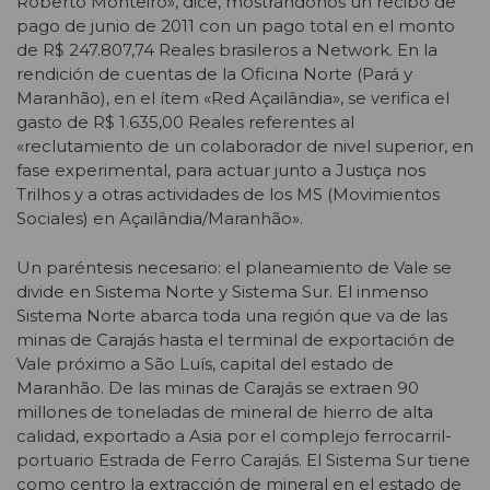
Roberto Monteiro», dice, mostrándonos un recibo de
pago de junio de 2011 con un pago total en el monto
de R$ 247.807,74 Reales brasileros a Network. En la
rendición de cuentas de la Oficina Norte (Pará y
Maranhão), en el ítem «Red Açailândia», se verifica el
gasto de R$ 1.635,00 Reales referentes al
«reclutamiento de un colaborador de nivel superior, en
fase experimental, para actuar junto a Justiça nos
Trilhos y a otras actividades de los MS (Movimientos
Sociales) en Açailândia/Maranhão».
Un paréntesis necesario: el planeamiento de Vale se
divide en Sistema Norte y Sistema Sur. El inmenso
Sistema Norte abarca toda una región que va de las
minas de Carajás hasta el terminal de exportación de
Vale próximo a São Luís, capital del estado de
Maranhão. De las minas de Carajás se extraen 90
millones de toneladas de mineral de hierro de alta
calidad, exportado a Asia por el complejo ferrocarril-
portuario Estrada de Ferro Carajás. El Sistema Sur tiene
como centro la extracción de mineral en el estado de