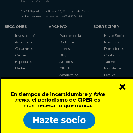
Director: Pedro Ramírez
José Miguel de la Barra 412, Santiago de Chile
Todos los derechos reservados © 2007-2026
SECCIONES
ARCHIVO
SOBRE CIPER
Investigación
Papeles de la
Hazte Socio
Actualidad
Dictadura
Nosotros
Columnas
Libros
Donaciones
Cartas
Blog
Contacto
Especiales
Autores
Talleres
Radar
CIPER
Newsletter
Académico
Festival
×
LaBot
Constituyente
En tiempos de incertidumbre y
fake
Al Plebiscito
news
, el periodismo de CIPER es
con CIPER
más necesario que nunca.
Síguenos en:
Hazte socio