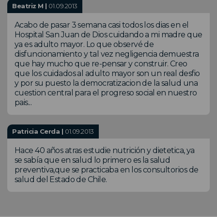
Beatriz M |
01.09.2013
Acabo de pasar 3 semana casi todos los dias en el
Hospital San Juan de Dios cuidando a mi madre que
ya es adulto mayor. Lo que observé de
disfuncionamiento y tal vez negligencia demuestra
que hay mucho que re-pensar y construir. Creo
que los cuidados al adulto mayor son un real desfio
y por su puesto la democratizacion de la salud una
cuestion central para el progreso social en nuestro
pais...
Patricia Cerda |
01.09.2013
Hace 40 años atras estudie nutrición y dietetica, ya
se sabía que en salud lo primero es la salud
preventiva,que se practicaba en los consultorios de
salud del Estado de Chile.