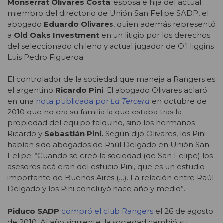
Monserrat Olivares Costa
: esposa e hija del actual
miembro del directorio de Unión San Felipe SADP, el
abogado
Eduardo Olivares
, quien además representó
a
Old Oaks Investment
en un litigio por los derechos
del seleccionado chileno y actual jugador de O’Higgins
Luis Pedro Figueroa.
El controlador de la sociedad que maneja a Rangers es
el argentino
Ricardo Pini
. El abogado Olivares aclaró
en una
nota publicada por
La Tercera
en octubre de
2010 que no era su familia la que estaba tras la
propiedad del equipo talquino, sino los hermanos
Ricardo y
Sebastián Pini.
Según dijo Olivares, los Pini
habían sido abogados de Raúl Delgado en Unión San
Felipe: “Cuando se creó la sociedad (de San Felipe) los
asesores acá eran del estudio Pini, que es un estudio
importante de Buenos Aires (…). La relación entre Raúl
Delgado y los Pini concluyó hace año y medio”.
Piduco SADP
compró el club Rangers
el 26 de agosto
de 2010. Al año siguiente, la sociedad cambió su