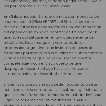
las Ganancias y, además, se deben pagar otros US$210
mil por Importe a la Seguridad Social.
En Chile, el jugador transferido no paga impuesto. De
acuerdo con el Oficio Nº 1957 del SII, el dinero que
recibe el futbolista es considerado una “indemnización
anticipada de término de contrato de trabajo”, por lo
que no es constitutiva de renta y queda exenta de
tributación. De allí surge el vivo interés de los
empresarios argentinos que invierten en pases de
futbolistas por inscribir a sus pupilos en clubes chilenos
–con la certeza de que no van a jugar en nuestra
competencia- y con el único objeto de que
despeguen desde Santiago hacia los mercados
internacionales, sin desembolsar impuestos.
Si bien los clubes chilenos pueden ocupar sólo siete
extranjeros en la competencia local, no hay límite para
que inscriban futbolistas foráneos “no habilitados” para
jugar. De acuerdo con los registros de la ANFP
enviados al juez Oyarbide, en 2010 San Felipe mantuvo