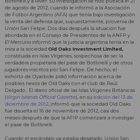
Bottinelli y a River. Su investigación se hizo pública el 21
de agosto de 2012, cuando le informó a la Asociación
de Fútbol Argentino (AFA) que tenía bajo investigación
la venta del defensa que, supuestamente, provenía de
Unión San Felipe. Dos días después la situación fue
abordada en el Consejo de Presidentes de la ANFP y
El Mercurio
informó que la justicia argentina tenía en la
mira a la sociedad
Old Oaks Investment Limited,
constituida en Islas Vírgenes, sospechosa de ser la
verdadera propietaria del pase de Bottinelli y de otros
jugadores inscritos por San Felipe. De hecho, el
exhorto de Oyarbide pidió información acerca de
posibles nexos de Old Oaks con el club de Raúl
Delgado. El diario oficial de las Islas Vírgenes Británicas
(
Virgin Islands Official Gazette
), en su
edición del 13 de
diciembre de 2012
, informó que la sociedad Old Oaks
fue disuelta el 16 de noviembre de 2012, casi dos
meses después de que la AFIP comenzara a investigar
el pase de Bottinelli.
Cuando el escándalo ya estaba desatado, Unión San