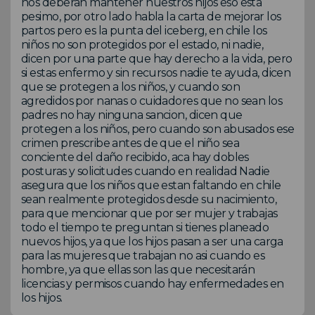
nos deberan mantener nuestros hijos eso esta
pesimo, por otro lado habla la carta de mejorar los
partos pero es la punta del iceberg, en chile los
niños no son protegidos por el estado, ni nadie,
dicen por una parte que hay derecho a la vida, pero
si estas enfermo y sin recursos nadie te ayuda, dicen
que se protegen a los niños, y cuando son
agredidos por nanas o cuidadores que no sean los
padres no hay ninguna sancion, dicen que
protegen a los niños, pero cuando son abusados ese
crimen prescribe antes de que el niño sea
conciente del daño recibido, aca hay dobles
posturas y solicitudes cuando en realidad Nadie
asegura que los niños que estan faltando en chile
sean realmente protegidos desde su nacimiento,
para que mencionar que por ser mujer y trabajas
todo el tiempo te preguntan si tienes planeado
nuevos hijos, ya que los hijos pasan a ser una carga
para las mujeres que trabajan no asi cuando es
hombre, ya que ellas son las que necesitarán
licencias y permisos cuando hay enfermedades en
los hijos.