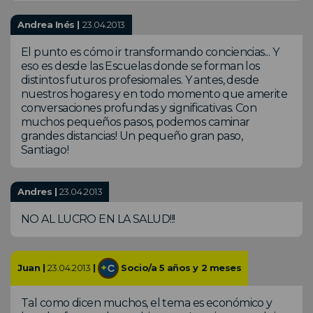
Andrea Inés |
23.04.2013
El punto es cómo ir transformando conciencias... Y
eso es desde las Escuelas donde se forman los
distintos futuros profesiomales. Y antes, desde
nuestros hogares y en todo momento que amerite
conversaciones profundas y significativas. Con
muchos pequeños pasos, podemos caminar
grandes distancias! Un pequeño gran paso,
Santiago!
Andres |
23.04.2013
NO AL LUCRO EN LA SALUD!!!
Juan |
23.04.2013
|
Socio/a 5 años y 2 meses
Tal como dicen muchos, el tema es económico y