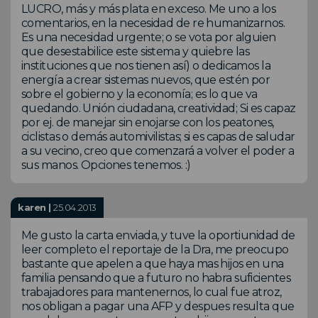
LUCRO, más y más plata en exceso. Me uno a los
comentarios, en la necesidad de re humanizarnos.
Es una necesidad urgente; o se vota por alguien
que desestabilice este sistema y quiebre las
instituciones que nos tienen así) o dedicamos la
energía a crear sistemas nuevos, que estén por
sobre el gobierno y la economía; es lo que va
quedando. Unión ciudadana, creatividad; Si es capaz
por ej. de manejar sin enojarse con los peatones,
ciclistas o demás automivilistas; si es capas de saludar
a su vecino, creo que comenzará a volver el poder a
sus manos. Opciones tenemos. :)
karen |
25.04.2013
Me gusto la carta enviada, y tuve la oportiunidad de
leer completo el reportaje de la Dra, me preocupo
bastante que apelen a que haya mas hijos en una
familia pensando que a futuro no habra suficientes
trabajadores para mantenernos, lo cual fue atroz,
nos obligan a pagar una AFP y despues resulta que