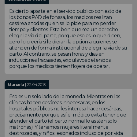
Es cierto, aparte en el servicio publico con esto de
los bonos PAD de fonasa, los medicos realizan
cesárea a todas quien se lo pide para no perder
tiempo y clientes. Esta bien que sea un derecho
elegir la via del parto, porque eso es lo que dicen,
pero lo creeria si le dieran la opcion a quienes se
atienden de forma institucional de elegir la via de su
parto. Al contrario, se pasan horas y dias en
inducciones fracasadas, expulsivos detenidos,
porque los medicos tienen flojera de operar,
Marcela |
22.04.2013
Eso es un solo lado de la moneda. Mientras en las
clínicas hacen cesáreas innecesarias, en los
hospitales públicos no les interesa hacer cesáreas,
precisamente porque así el médico evita tener que
atender el parto (el parto normal lo asisten solo
matronas). Y tenemos mujeres literalmente
destrozadas, y niños lesionados incluso de por vida