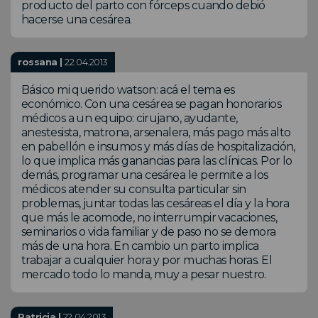
producto del parto con fórceps cuando debió
hacerse una cesárea.
rossana |
22.04.2013
Básico mi querido watson: acá el tema es
económico. Con una cesárea se pagan honorarios
médicos a un equipo: cirujano, ayudante,
anestesista, matrona, arsenalera, más pago más alto
en pabellón e insumos y más días de hospitalización,
lo que implica más ganancias para las clínicas. Por lo
demás, programar una cesárea le permite a los
médicos atender su consulta particular sin
problemas, juntar todas las cesáreas el día y la hora
que más le acomode, no interrumpir vacaciones,
seminarios o vida familiar y de paso no se demora
más de una hora. En cambio un parto implica
trabajar a cualquier hora y por muchas horas. El
mercado todo lo manda, muy a pesar nuestro.
Patricia |
22.04.2013