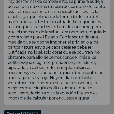
hay dos formas de cambiar esto. La primera es dejar
de ver la salud como un bien de consumo, lo cual a
estas alturas se torna casi imposible de llevar a la
práctica ya que el mercado formado dentro del
sistema de salud esta consolidado. Lo segundo es
asumir que la salud es un bien de consumo, pero
que el mercado de la salud sera normado, regulado
y controlado por el Estado. Con la segunda una
medida que se podría imponer el privilegio a los
partos naturales y que cada cesárea deba ser
justificada, no lo sé, solo cosas que se ocurren. No
obstante, para ello debemos conocer más a los
políticos que elegimos: presidentes, senadores,
diputados, alcaldes, todos cumplen distintas
funciones y es la ciudadanía quien debe controlar
que hagan su trabajo. Hoy en día con el voto
voluntario nadie tiene excusa para no votar y lo
mejor es que ningún político tiene el puesto
asegurado, debido a que la votación flotante es
imposible de calcular por encuesta alguna.
Cristina |
23.04.2013