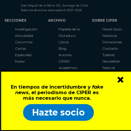
José Miguel de la Barra 412, Santiago de Chile
Todos los derechos reservados © 2007-2026
SECCIONES
ARCHIVO
SOBRE CIPER
Investigación
Papeles de la
Hazte Socio
Actualidad
Dictadura
Nosotros
Columnas
Libros
Donaciones
Cartas
Blog
Contacto
Especiales
Autores
Talleres
Radar
CIPER
Newsletter
Académico
Festival
×
LaBot
Constituyente
En tiempos de incertidumbre y
fake
Al Plebiscito
news
, el periodismo de CIPER es
con CIPER
más necesario que nunca.
Síguenos en:
Hazte socio