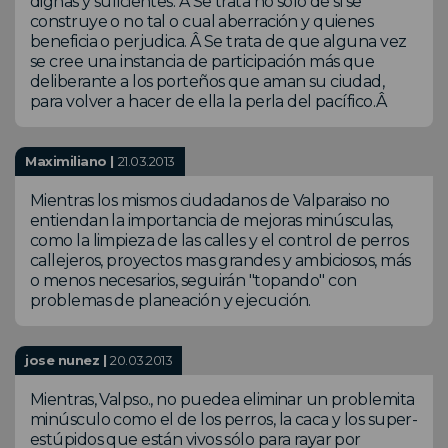
dignas y suficientes. Â Se trata no solo de si se
construye o no tal o cual aberración y quienes
beneficia o perjudica. Â Se trata de que alguna vez
se cree una instancia de participación más que
deliberante a los porteños que aman su ciudad,
para volver a hacer de ella la perla del pacífico.Â
Maximiliano |
21.03.2013
Mientras los mismos ciudadanos de Valparaiso no
entiendan la importancia de mejoras minúsculas,
como la limpieza de las calles y el control de perros
callejeros, proyectos mas grandes y ambiciosos, más
o menos necesarios, seguirán "topando" con
problemas de planeación y ejecución.
jose nunez |
20.03.2013
Mientras, Valpso., no puedea eliminar un problemita
minúsculo como el de los perros, la caca y los super-
estúpidos que están vivos sólo para rayar por