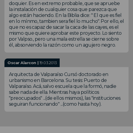
doquier. Es en extremo probable, que se apruebe
la instalación de cualquier cosa que parezca que
algo están haciendo. En la Biblia dice: " El que es fiel
en lo mínmo, tambien sera fiel lo mucho". Por ello, el
que no es capaz de sacar la caca de las cayes, es el
mismo que quiere aprobar este proyecto. Lo siento
por Valpso., pero una mala estrella se cierne sobre
él, absorviendo la razón como un agujero negro.
Oscar Alarcon |
19.03.2013
Arquitecta de Valparaíso Cursó doctorado en
urbanismo en Barcelona. Su tesis: Puerto de
Valparaíso. Acá, salvo escuela que la formó, nadie
sabe nada de ella. Mientras haya políticos
"preocupados" ...(de ellos mismos), las "instituciones
seguiran funcionando" ...(como hasta hoy).