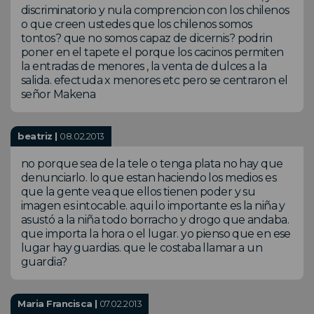
discriminatorio y nula comprencion con los chilenos
o que creen ustedes que los chilenos somos
tontos? que no somos capaz de dicernis? podrin
poner en el tapete el porque los cacinos permiten
la entradas de menores , la venta de dulces a la
salida. efectuda x menores etc pero se centraron el
señor Makena
beatriz |
08.02.2013
no porque sea de la tele o tenga plata no hay que
denunciarlo. lo que estan haciendo los medios es
que la gente vea que ellos tienen poder y su
imagen es intocable. aqui lo importante es la niña y
asustó a la niña todo borracho y drogo que andaba.
que importa la hora o el lugar. yo pienso que en ese
lugar hay guardias. que le costaba llamar a un
guardia?
Maria Francisca |
07.02.2013