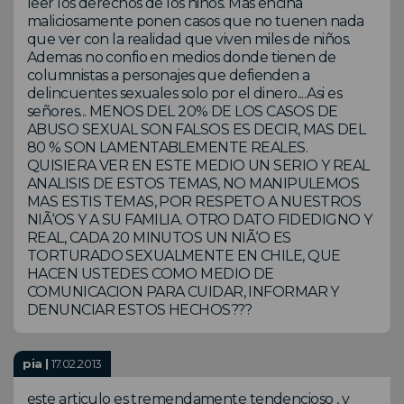
leer los derechos de los niños. Mas encina
maliciosamente ponen casos que no tuenen nada
que ver con la realidad que viven miles de niños.
Ademas no confio en medios donde tienen de
columnistas a personajes que defienden a
delincuentes sexuales solo por el dinero....Asi es
señores... MENOS DEL 20% DE LOS CASOS DE
ABUSO SEXUAL SON FALSOS ES DECIR, MAS DEL
80 % SON LAMENTABLEMENTE REALES.
QUISIERA VER EN ESTE MEDIO UN SERIO Y REAL
ANALISIS DE ESTOS TEMAS, NO MANIPULEMOS
MAS ESTIS TEMAS, POR RESPETO A NUESTROS
NIÃ‘OS Y A SU FAMILIA. OTRO DATO FIDEDIGNO Y
REAL, CADA 20 MINUTOS UN NIÃ‘O ES
TORTURADO SEXUALMENTE EN CHILE, QUE
HACEN USTEDES COMO MEDIO DE
COMUNICACION PARA CUIDAR, INFORMAR Y
DENUNCIAR ESTOS HECHOS???
pia |
17.02.2013
este articulo es tremendamente tendencioso , y