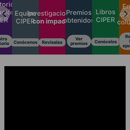
torio
En
Libros
ación
Premios
Investigaciones
Equipo
car
CIPER
PER
obtenidos
con impacto
CIPER
col
Re
tro
Ver
Conócelos
Revísalas
Conócenos
torio
premios
opc