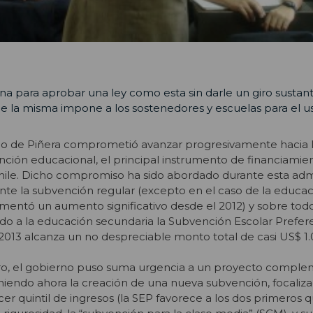
na para aprobar una ley como esta sin darle un giro sustant
ue la misma impone a los sostenedores y escuelas para el u
o de Piñera comprometió avanzar progresivamente hacia 
nción educacional, el principal instrumento de financiamien
hile. Dicho compromiso ha sido abordado durante esta adm
e la subvención regular (excepto en el caso de la educac
rimentó un aumento significativo desde el 2012) y sobre tod
do a la educación secundaria la Subvención Escolar Prefere
013 alcanza un no despreciable monto total de casi US$ 1.
o, el gobierno puso suma urgencia a un proyecto comple
iendo ahora la creación de una nueva subvención, focaliza
cer quintil de ingresos (la SEP favorece a los dos primeros qu