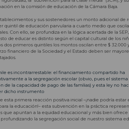
rigurosidad, la “subvención para la clase media” (SCM), y su
bación en la comisión de educación de la Cámara Baja.
tablecimientos y sus sostenedores un monto adicional de 
er quintil de educación parvularia a cuarto medio que oscila
es. Con ello, se profundiza en la lógica acertada de la SEP,
o de educar es distinto según el capital cultural de los niñ
los dos primeros quintiles los montos oscilan entre $ 32.000 
erzo financiero de la Sociedad y el Estado deben ser mayore
ajados.
ile es incontrarrestable: el financiamiento compartido ha
tivamente a la segregación escolar (obvio, pues el sistema
n de la capacidad de pago de las familias) y esta ley no hac
er dicho instrumento
 esta primera reacción positiva inicial –¡nadie podría estar
ara la educación!– esta subvención en la práctica represe
cas que apuntan a la equidad educacional y más bien ofrece 
 profundizando la segregación social de nuestro sistema ed