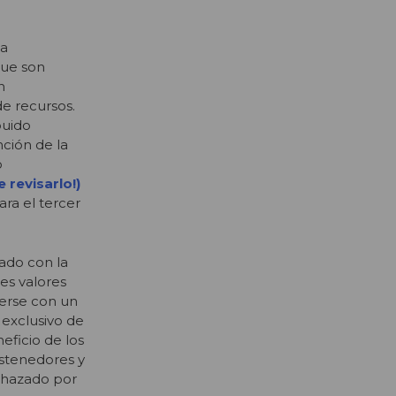
la
que son
n
e recursos.
buido
nción de la
o
e revisarlo!)
ra el tercer
ado con la
es valores
erse con un
 exclusivo de
eficio de los
ostenedores y
echazado por