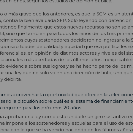
s chilenos, según los estudios de opinión pública).
to o más grave que los anteriores, es que la SCM es un aten
to, contra la bien evaluada SEP. Sólo leyendo con detención
 entiende finalmente que estos nuevos recursos no son sol
ntil, sino que también para todos los niños de los tres primer
cimientos cuyos sostenedores decidieron no ingresar a la 
responsabilidades de calidad y equidad que esa política les ex
rencial es, en opinión de distintos actores y niveles del si
ucacionales más acertadas de los últimos años. Inexplicab
do evidencia sobre sus logros y se ha hecho parte de los 
una ley que no solo va en una dirección distinta, sino que
 debilita.
mos aprovechar la oportunidad que ofrecen las eleccione
erio la discusión sobre cuál es el sistema de financiamien
 requiere para los próximos 20 años
a aprobar una ley como esta sin darle un giro sustantivo en
a impone a los sostenedores y escuelas para el uso de est
ncia con lo que se ha venido haciendo en los últimos años