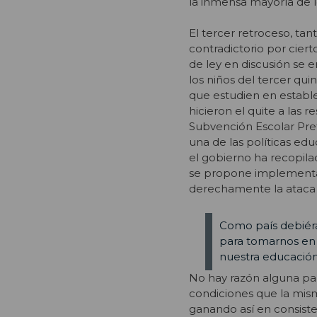
la inmensa mayoría de lo
El tercer retroceso, tan
contradictorio por cier
de ley en discusión se
los niños del tercer qui
que estudien en estable
hicieron el quite a las 
Subvención Escolar Prefe
una de las políticas ed
el gobierno ha recopila
se propone implementar 
derechamente la ataca y
Como país debiéra
para tomarnos en s
nuestra educación
No hay razón alguna par
condiciones que la mism
ganando así en consiste