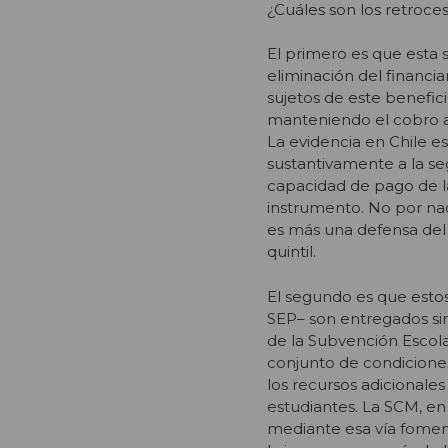
¿Cuáles son los retroce
El primero es que esta
eliminación del financi
sujetos de este benefic
manteniendo el cobro a 
La evidencia en Chile e
sustantivamente a la se
capacidad de pago de las
instrumento. No por na
es más una defensa del
quintil.
El segundo es que estos
SEP– son entregados sin
de la Subvención Escol
conjunto de condiciones
los recursos adicionale
estudiantes. La SCM, en
mediante esa vía foment