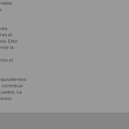
onales
s
esta
 es el
os. Esto
ente la
omo el
equivalentes
 contribuir
cuados. La
erios.