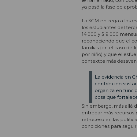
le ha llamado, con poca 
ya pasó la fase de apro
La SCM entrega a los es
los estudiantes del terc
14.000 y $ 9.000 mensual
reconociendo que el cost
familias (en el caso de 
por niño) y que el esfu
contextos más desavent
La evidencia en Ch
contribuido sustan
organiza en funció
cosa que fortalec
Sin embargo, más allá de
entregar más recursos p
retroceso en las políti
condiciones para seguir