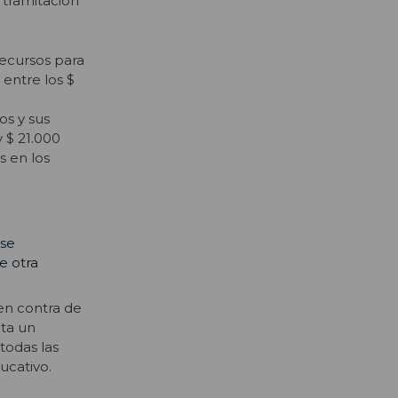
 tramitación
recursos para
 entre los $
os y sus
y $ 21.000
s en los
 se
e otra
 en contra de
nta un
todas las
ucativo.