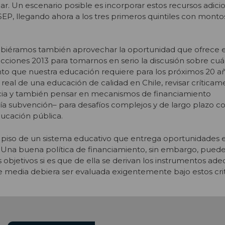
ar. Un escenario posible es incorporar estos recursos adici
EP, llegando ahora a los tres primeros quintiles con monto
biéramos también aprovechar la oportunidad que ofrece 
ecciones 2013 para tomarnos en serio la discusión sobre cuál
to que nuestra educación requiere para los próximos 20 añ
 real de una educación de calidad en Chile, revisar críticam
cia y también pensar en mecanismos de financiamiento
a subvención– para desafíos complejos y de largo plazo c
ducación pública.
l piso de un sistema educativo que entrega oportunidades 
. Una buena política de financiamiento, sin embargo, puede
 objetivos si es que de ella se derivan los instrumentos ade
e media debiera ser evaluada exigentemente bajo estos crit