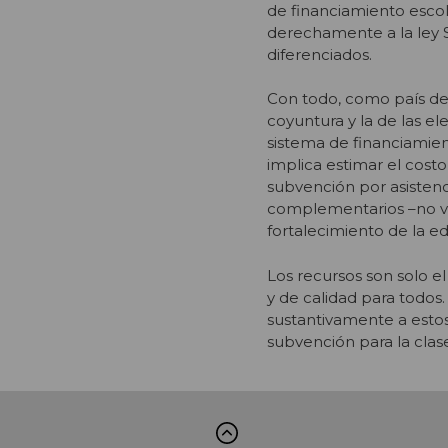
de financiamiento escol
derechamente a la ley S
diferenciados.
Con todo, como país de
coyuntura y la de las el
sistema de financiamien
implica estimar el costo
subvención por asisten
complementarios –no ví
fortalecimiento de la e
Los recursos son solo e
y de calidad para todos
sustantivamente a estos
subvención para la clas