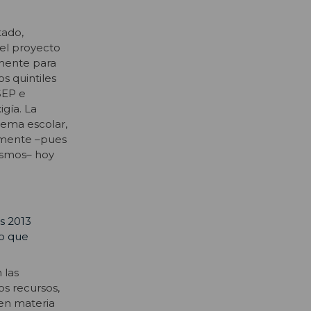
tado,
 el proyecto
amente para
os quintiles
SEP e
igía. La
stema escolar,
lemente –pues
mismos– hoy
s 2013
to que
 las
os recursos,
 en materia