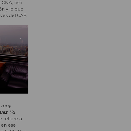
la CNA, ese
ón y lo que
avés del CAE.
es muy
quez
. Ya
e refiere a
, en ese