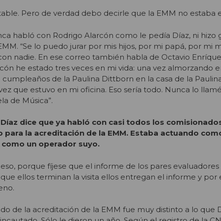
table. Pero de verdad debo decirle que la EMM no estaba e
a habló con Rodrigo Alarcón como le pedía Díaz, ni hizo 
 EMM. “Se lo puedo jurar por mis hijos, por mi papá, por mi
con nadie. En ese correo también habla de Octavio Enríquez
cón he estado tres veces en mi vida: una vez almorzando e
 cumpleaños de la Paulina Dittborn en la casa de la Paulin
ez que estuvo en mi oficina. Eso sería todo. Nunca lo llamé
ela de Música”.
 Díaz dice que ya habló con casi todos los comisionado
o para la acreditación de la EMM. Estaba actuando com
 como un operador suyo.
 eso, porque fíjese que el informe de los pares evaluadores
ue ellos terminan la visita ellos entregan el informe y por
eno.
ado de la acreditación de la EMM fue muy distinto a lo que 
incautado. Sólo le dieron un año. Según el registro de la C