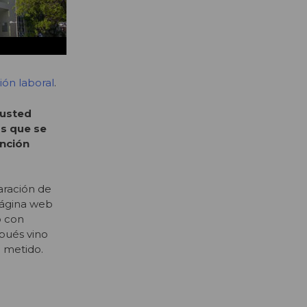
ión laboral
.
 usted
s que se
unción
aración de
 página web
o con
spués vino
 metido.