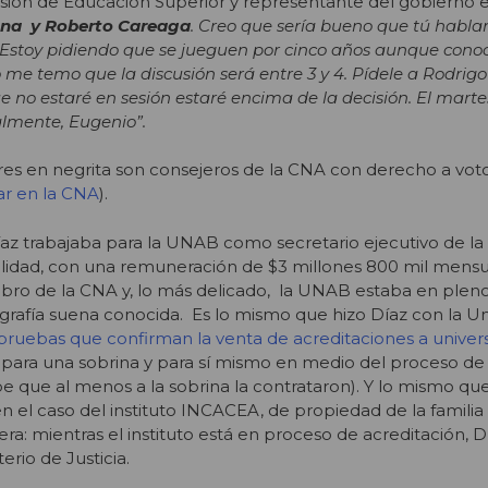
isión de Educación Superior y representante del gobierno 
ona y Roberto Careaga
. Creo que sería bueno que tú habla
 Estoy pidiendo que se jueguen por cinco años aunque cono
me temo que la discusión será entre 3 y 4. Pídele a Rodrig
 no estaré en sesión estaré encima de la decisión. El marte
almente, Eugenio”.
es en negrita son consejeros de la CNA con derecho a vot
tar en la CNA
).
z trabajaba para la UNAB como secretario ejecutivo de la
lidad, con una remuneración de $3 millones 800 mil mensua
bro de la CNA y, lo más delicado, la UNAB estaba en plen
grafía suena conocida. Es lo mismo que hizo Díaz con la Un
 pruebas que confirman la venta de acreditaciones a univer
jo para una sobrina y para sí mismo en medio del proceso de
be que al menos a la sobrina la contrataron). Y lo mismo qu
 el caso del instituto INCACEA, de propiedad de la familia 
era: mientras el instituto está en proceso de acreditación, 
erio de Justicia.