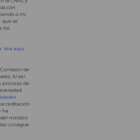
en la CNA),
y
ras con
ciendo a mi
o que se
s los
o.
Vea aquí
 Comisión de
les. Al ser
o proceso de
iversidad
sidades
 acreditación
e ha
del ministro
Díaz consigue