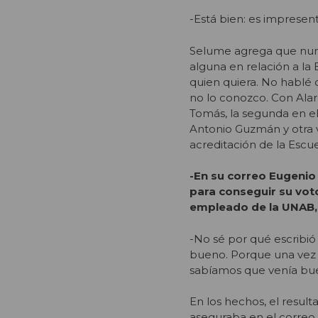
-Está bien: es impresen
Selume agrega que nunc
alguna en relación a la
quien quiera. No hablé 
no lo conozco. Con Alar
Tomás, la segunda en el
Antonio Guzmán y otra v
acreditación de la Escu
-En su correo Eugenio
para conseguir su vot
empleado de la UNAB,
-No sé por qué escribió
bueno. Porque una vez q
sabíamos que venía bu
En los hechos, el result
aseguraba en el correo 