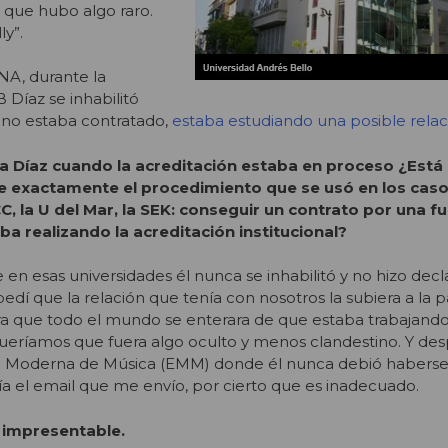
 que hubo algo raro.
ly”.
CNA, durante la
 Díaz se inhabilitó
no estaba contratado,
estaba estudiando una posible relac
a Díaz cuando la acreditación estaba en proceso ¿Está
e exactamente el procedimiento que se usó en los caso
C, la U del Mar, la SEK: conseguir un contrato por una f
aba realizando la acreditación institucional?
en esas universidades él nunca se inhabilitó y no hizo decl
 pedí que la relación que tenía con nosotros la subiera a la
ra que todo el mundo se enterara de que estaba trabajand
 queríamos que fuera algo oculto y menos clandestino. Y de
la Moderna de Música (EMM) donde él nunca debió haberse
ía el email que me envío, por cierto que es inadecuado.
 impresentable.