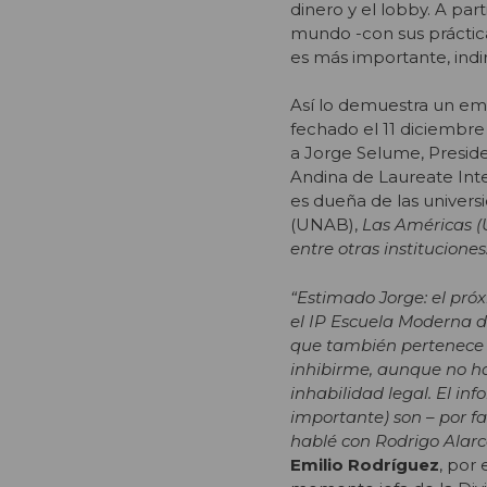
dinero y el lobby. A pa
mundo -con sus prácticas
es más importante, indi
Así lo demuestra un ema
fechado el 11 diciembre 
a Jorge Selume, Presid
Andina de Laureate Inte
es dueña de las univers
(UNAB),
Las Américas (
entre otras instituciones
“Estimado Jorge: el pró
el IP Escuela Moderna d
que también pertenece 
inhibirme, aunque no ha
inhabilidad legal. El in
importante) son – por fa
hablé con Rodrigo Alarc
Emilio Rodríguez
, por