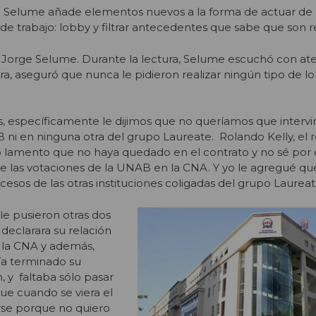
 a Selume añade elementos nuevos a la forma de actuar de 
de trabajo: lobby y filtrar antecedentes que sabe que son r
a Jorge Selume. Durante la lectura, Selume escuchó con ate
ra, aseguró que nunca le pidieron realizar ningún tipo de l
 específicamente le dijimos que no queríamos que intervini
ni en ninguna otra del grupo Laureate. Rolando Kelly, el re
 yo lamento que no haya quedado en el contrato y no sé por
de las votaciones de la UNAB en la CNA. Y yo le agregué q
esos de las otras instituciones coligadas del grupo Laureat
e pusieron otras dos
declarara su relación
 la CNA y además,
a terminado su
, y faltaba sólo pasar
 que cuando se viera el
arse porque no quiero