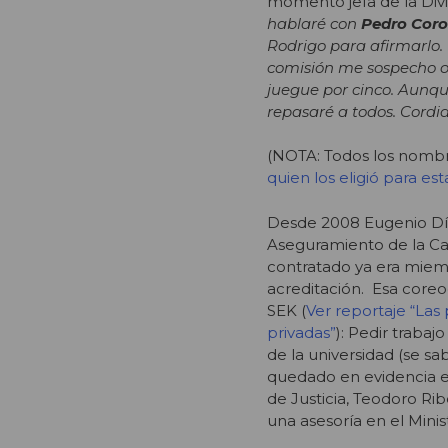
momento jefa de la Div
hablaré con
Pedro Cor
Rodrigo para afirmarlo.
comisión me sospecho o 
juegue por cinco. Aunque
repasaré a todos. Cordi
(NOTA: Todos los nombr
quien los eligió para es
Desde 2008 Eugenio Día
Aseguramiento de la Ca
contratado ya era miem
acreditación. Esa coreo
SEK (
Ver reportaje “Las
privadas”
): Pedir traba
de la universidad (se sa
quedado en evidencia en
de Justicia, Teodoro Rib
una asesoría en el Minist