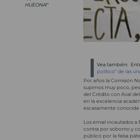
HUEONA
!”
Vea también: Entr
político” de las u
Por años la Comisión Na
supimos muy poco, pese
del Crédito con Aval del
en la excelencia académ
escasamente conocida 
Los email incautados a E
contra por soborno y co
público por la falsa pát