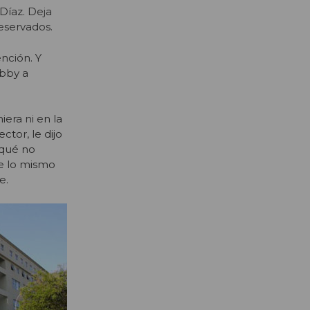
Díaz. Deja
eservados.
nción. Y
obby a
era ni en la
ctor, le dijo
 qué no
ue lo mismo
e.