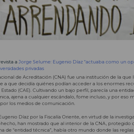
evista a
Jorge Selume: Eugenio Díaz “actuaba como un op
niversidades privadas
cional de Acreditación (CNA) fue una institución de la que l
 a que decidía quiénes podían acceder a los enormes recu
 Estado (CAE). Cultivando un bajo perfil, parecía una entid
ica, ajena a cualquier escándalo, fome incluso, y por eso 
por los medios de comunicación.
ugenio Díaz por la Fiscalía Oriente, en virtud de la investig
hecho, han mostrado que al interior de la CNA, protegido d
ina de “entidad técnica”, había otro mundo donde las reglas l