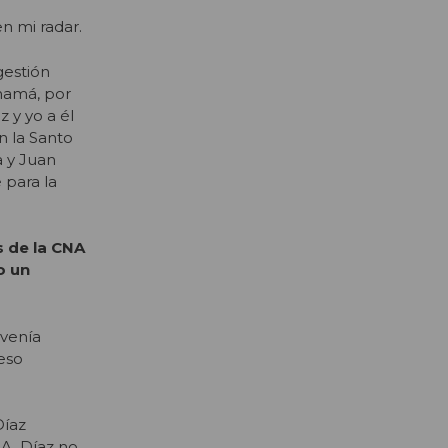
n mi radar.
gestión
 mamá, por
 y yo a él
n la Santo
a y Juan
 para la
s de la CNA
o un
 venía
 eso
Díaz
NA, Díaz no