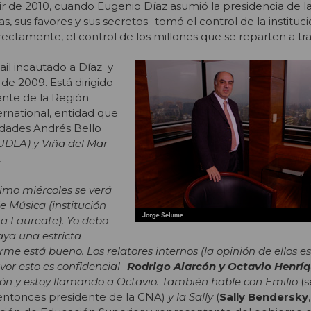
rtir de 2010, cuando Eugenio Díaz asumió la presidencia de 
, sus favores y sus secretos- tomó el control de la instituci
rectamente, el control de los millones que se reparten a tr
il incautado a Díaz y
de 2009. Está dirigido
ente de la Región
rnational, entidad que
idades Andrés Bello
UDLA) y Viña del Mar
.
ximo miércoles se verá
e Música (institución
a Laureate). Yo debo
ya una estricta
forme está bueno. Los relatores internos (la opinión de ellos 
vor esto es confidencial-
Rodrigo Alarcón y Octavio Henrí
ón y estoy llamando a Octavio. También hable con Emilio
(s
 entonces presidente de la CNA)
y la Sally
(
Sally Bendersky