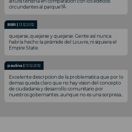
altura tendría en comparación con los edificios
circundantes al parque?Â
BBR |
13.12.2012
quejarse, quejarse y quejarse. Gente así nunca
habría hecho la pirámide del Louvre, ni siquiera el
Empire State.
paulina |
13.12.2012
Excelente descrpcion de la problematica que por lo
demas queda claro que no hay vision del concepto
de ciudadania y desarrollo comunitario por
nuestros gobernantes...aunque no es una sorpresa...