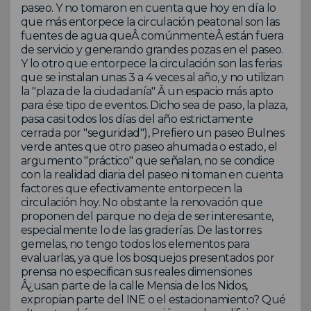
paseo. Y no tomaron en cuenta que hoy en día lo
que más entorpece la circulación peatonal son las
fuentes de agua queÂ comúnmenteÂ están fuera
de servicio y generando grandes pozas en el paseo.
Y lo otro que entorpece la circulación son las ferias
que se instalan unas 3 a 4 veces al año, y no utilizan
la "plaza de la ciudadanía" Â un espacio más apto
para ése tipo de eventos. Dicho sea de paso, la plaza,
pasa casi todos los días del año estrictamente
cerrada por "seguridad"), Prefiero un paseo Bulnes
verde antes que otro paseo ahumada o estado, el
argumento "práctico" que señalan, no se condice
con la realidad diaria del paseo ni toman en cuenta
factores que efectivamente entorpecen la
circulación hoy. No obstante la renovación que
proponen del parque no deja de ser interesante,
especialmente lo de las graderías. De las torres
gemelas, no tengo todos los elementos para
evaluarlas, ya que los bosquejos presentados por
prensa no especifican sus reales dimensiones
Â¿usan parte de la calle Mensia de los Nidos,
expropian parte del INE o el estacionamiento? Qué