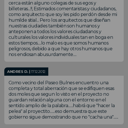
cerca están alguno colegas de sus egos y
billeteras....!!, Estimados comentaristas y ciudadanos,
como arquitecto que soy les pido perdón desde mi
humilde sitial... Pero los arquitectos que diseñan
nuestras ciudades también son humanos y
anteponen a todos los valores ciudadanos y
culturales los valores individuales tan en boga en
estos tiempos.....lo malo es que somos humanos
peligrosos, debido a que hay otros humanos que
nos endiosan abusurdamente.....
ANDRES D. |
17.12.2012
Como vecino del Paseo Bulnes encuentro una
completa y total aberración que se edifiquen esas
dos moles que segun lo visto en el proyecto no
guardan relación alguna con el entorno en el
sentido amplio de la palabra.......habrá que "hacer la
pelea" al proyectito.......eso demuestra que este
gobierno sigue demostrando que no "cacha una".......