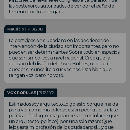
Pinochet de llevarse el congreso a Valparaíso. Y de
las posteriores autoridades de vender el paño de
terreno que lo albergaría.
Mauricio |
14.01.2013
La participación ciudadana en las decisiones de
intervención de la ciudad son importantes, pero no
pueden ser determinantes. Sobre todo en espacios
que son simbólicos a nivel nacional. Creo que la
decisión del diseño del Paseo Bulnes, no puede
quedar circunscrito a sus vecinos. Esta bien que
tengan voz, pero no voto.
VOX POPULAE |
19.12.2012
Estimados soy arquitecto....digo esto porque me da
pena ver como mis colegas están peor que la clase
política.....(no logro imaginarme ser mas infame que
un arquitecto-político), por una sola razón: Que
lejos esta mi profesión de los ciudadanos!!......y que