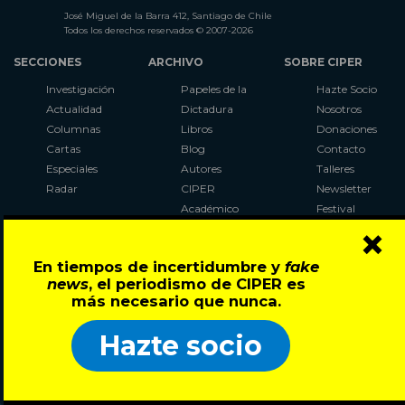
José Miguel de la Barra 412, Santiago de Chile
Todos los derechos reservados © 2007-2026
SECCIONES
ARCHIVO
SOBRE CIPER
Investigación
Papeles de la
Hazte Socio
Actualidad
Dictadura
Nosotros
Columnas
Libros
Donaciones
Cartas
Blog
Contacto
Especiales
Autores
Talleres
Radar
CIPER
Newsletter
Académico
Festival
×
LaBot
Constituyente
En tiempos de incertidumbre y
fake
Al Plebiscito
news
, el periodismo de CIPER es
con CIPER
más necesario que nunca.
Síguenos en:
Hazte socio