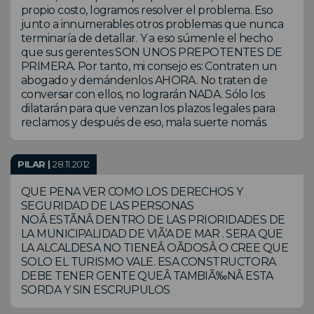
propio costo, logramos resolver el problema. Eso
junto a innumerables otros problemas que nunca
terminaría de detallar. Y a eso súmenle el hecho
que sus gerentes SON UNOS PREPOTENTES DE
PRIMERA. Por tanto, mi consejo es: Contraten un
abogado y demándenlos AHORA. No traten de
conversar con ellos, no lograrán NADA. Sólo los
dilatarán para que venzan los plazos legales para
reclamos y después de eso, mala suerte nomás.
PILAR |
28.11.2012
QUE PENA VER COMO LOS DERECHOS Y
SEGURIDAD DE LAS PERSONAS
NOÂ ESTÃNÂ DENTRO DE LAS PRIORIDADES DE
LA MUNICIPALIDAD DE VIÃ‘A DE MAR . SERA QUE
LA ALCALDESA NO TIENEÂ OÃDOSÂ O CREE QUE
SOLO EL TURISMO VALE. ESA CONSTRUCTORA
DEBE TENER GENTE QUEÂ TAMBIÃ‰NÂ ESTA
SORDA Y SIN ESCRUPULOS