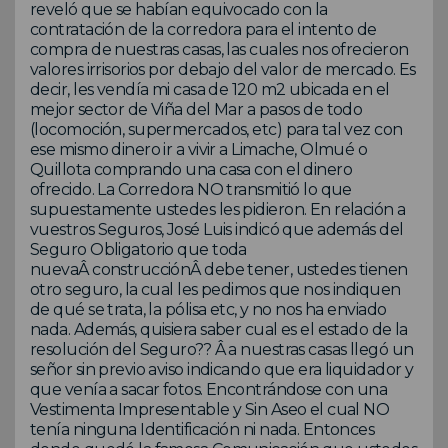
reveló que se habían equivocado con la
contratación de la corredora para el intento de
compra de nuestras casas, las cuales nos ofrecieron
valores irrisorios por debajo del valor de mercado. Es
decir, les vendía mi casa de 120 m2 ubicada en el
mejor sector de Viña del Mar a pasos de todo
(locomoción, supermercados, etc) para tal vez con
ese mismo dinero ir a vivir a Limache, Olmué o
Quillota comprando una casa con el dinero
ofrecido. La Corredora NO transmitió lo que
supuestamente ustedes les pidieron. En relación a
vuestros Seguros, José Luis indicó que además del
Seguro Obligatorio que toda
nuevaÂ construcciónÂ debe tener, ustedes tienen
otro seguro, la cual les pedimos que nos indiquen
de qué se trata, la pólisa etc, y no nos ha enviado
nada. Además, quisiera saber cual es el estado de la
resolución del Seguro?? Â a nuestras casas llegó un
señor sin previo aviso indicando que era liquidador y
que venía a sacar fotos. Encontrándose con una
Vestimenta Impresentable y Sin Aseo el cual NO
tenía ninguna Identificación ni nada. Entonces