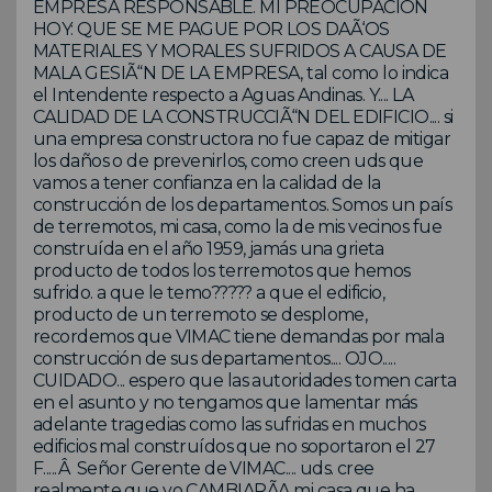
EMPRESA RESPONSABLE. MI PREOCUPACION
HOY: QUE SE ME PAGUE POR LOS DAÃ‘OS
MATERIALES Y MORALES SUFRIDOS A CAUSA DE
MALA GESIÃ“N DE LA EMPRESA, tal como lo indica
el Intendente respecto a Aguas Andinas. Y.... LA
CALIDAD DE LA CONSTRUCCIÃ“N DEL EDIFICIO.... si
una empresa constructora no fue capaz de mitigar
los daños o de prevenirlos, como creen uds que
vamos a tener confianza en la calidad de la
construcción de los departamentos. Somos un país
de terremotos, mi casa, como la de mis vecinos fue
construída en el año 1959, jamás una grieta
producto de todos los terremotos que hemos
sufrido. a que le temo????? a que el edificio,
producto de un terremoto se desplome,
recordemos que VIMAC tiene demandas por mala
construcción de sus departamentos.... OJO.....
CUIDADO... espero que las autoridades tomen carta
en el asunto y no tengamos que lamentar más
adelante tragedias como las sufridas en muchos
edificios mal construídos que no soportaron el 27
F.....Â Señor Gerente de VIMAC.... uds. cree
realmente que yo CAMBIARÃA mi casa que ha