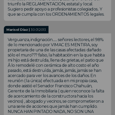
triunfo la REGLAMENTACION, estatal y local.
Sugiero pedir apoyo a profesionistas colegiados.. Y
que se cumpla con los ORDENAMIENTOS legales.
Marisol Díaz |
30.01.2013
Verguanza, indignación....... señores lectores, el 98%
de lo mencionado por VIMAC ES MENTIRA, soy
propietaria de una de las casas afectadas: dañado
sólo el muro??? falso, la habitación en la que habita
mi hijo está destruída, llena de grietas, el patio que
Â lo remodelé con cerámica de alto costo el año
pasado, está destruída, jamás, jamás, jamás se han
acercado para ver los avances de los daños. En
reunión ( la única) efectuada en mi propia casa,
donde asistió el Senador Francisco Chahuán,
Gerente de la Inmobiliaria ( quien reconoce la falta
de acercamiento de la constructora hacia los
vecinos) , abogado y vecinos, se comprometieron a
una serie de acciones que jamás han cumplido.
NUNCA HAN PINTADO NADA, NO SON UNA