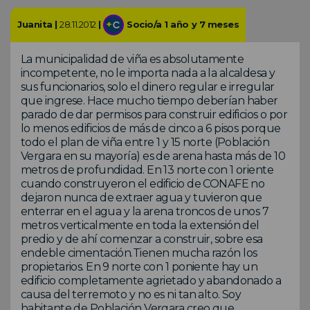
Juanita |
28.11.2012
|
Socio/a 1 año y 7 meses
La municipalidad de viña es absolutamente
incompetente, no le importa nada a la alcaldesa y
sus funcionarios, solo el dinero regular e irregular
que ingrese. Hace mucho tiempo deberían haber
parado de dar permisos para construir edificios o por
lo menos edificios de más de cinco a 6 pisos porque
todo el plan de viña entre 1 y 15 norte (Población
Vergara en su mayoría) es de arena hasta más de 10
metros de profundidad. En 13 norte con 1 oriente
cuando construyeron el edificio de CONAFE no
dejaron nunca de extraer agua y tuvieron que
enterrar en el agua y la arena troncos de unos 7
metros verticalmente en toda la extensión del
predio y de ahí comenzar a construir, sobre esa
endeble cimentación.Tienen mucha razón los
propietarios. En 9 norte con 1 poniente hay un
edificio completamente agrietado y abandonado a
causa del terremoto y no es ni tan alto. Soy
habitante de Población Vergara creo que