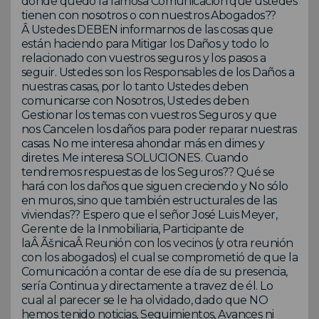
donde quedó la famosa Comunicación que ustedes
tienen con nosotros o con nuestros Abogados??
Â Ustedes DEBEN informarnos de las cosas que
están haciendo para Mitigar los Daños y todo lo
relacionado con vuestros seguros y los pasos a
seguir. Ustedes son los Responsables de los Daños a
nuestras casas, por lo tanto Ustedes deben
comunicarse con Nosotros, Ustedes deben
Gestionar los temas con vuestros Seguros y que
nos Cancelen los daños para poder reparar nuestras
casas. No me interesa ahondar más en dimes y
diretes. Me interesa SOLUCIONES. Cuando
tendremos respuestas de los Seguros?? Qué se
hará con los daños que siguen creciendo y No sólo
en muros, sino que también estructurales de las
viviendas?? Espero que el señor José Luis Meyer,
Gerente de la Inmobiliaria, Participante de
laÂ ÃšnicaÂ Reunión con los vecinos (y otra reunión
con los abogados) el cual se comprometió de que la
Comunicación a contar de ese día de su presencia,
sería Continua y directamente a travez de él. Lo
cual al parecer se le ha olvidado, dado que NO
hemos tenido noticias, Seguimientos, Avances ni