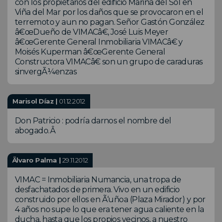
con los propietarios del edificio Marina del Sol en
Viña del Mar por los daños que se provocaron en el
terremoto y aun no pagan. Señor Gastón González
â€œDueño de VIMACâ€, José Luis Meyer
â€œGerente General Inmobiliaria VIMACâ€ y
Moisés Kuperman â€œGerente General
Constructora VIMACâ€ son un grupo de caraduras
sinvergÃ¼enzas
Marisol Díaz |
01.12.2012
Don Patricio : podría darnos el nombre del
abogado.Â
Ãlvaro Palma |
29.11.2012
VIMAC = Inmobiliaria Numancia, una tropa de
desfachatados de primera. Vivo en un edificio
construido por ellos en Ã‘uñoa (Plaza Mirador) y por
4 años no supe lo que era tener agua caliente en la
ducha, hasta que los propios vecinos, a nuestro