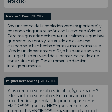
este caso?
Nelson J. Diaz |
28.08.2016
Soy un vecino de la población vergara (poniente) y
no tengo ninguna relación con la compania Vimac.
Pero me gustaría decir muy neutralmente que hay
que ser muy tonto y testarudo de quedarse
cuando se la han hecho ofertas y mas encima se le
ofrecio un departamento. Si yo hubiera estado en
su lugar hubiera vendido al primer indicio de que
construirían algo. Eso es tomar un decisión
inteligentemente.
miguel hernandez |
30.06.2016
Y los peritos responsables de obra, Â¿que hacen?
ellos son los responsables. En mi localidad esta
sucediendo algo similar, de pronto, aparecieron
EMPRESAS, que lo UNICO que ven son sus
intereses FINANCIEROS, se pasan por el arco del