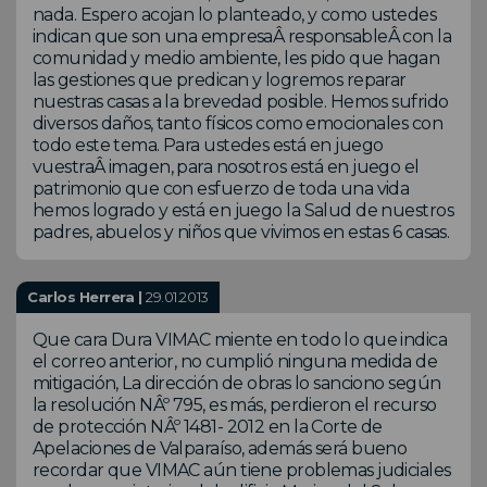
nada. Espero acojan lo planteado, y como ustedes
indican que son una empresaÂ responsableÂ con la
comunidad y medio ambiente, les pido que hagan
las gestiones que predican y logremos reparar
nuestras casas a la brevedad posible. Hemos sufrido
diversos daños, tanto físicos como emocionales con
todo este tema. Para ustedes está en juego
vuestraÂ imagen, para nosotros está en juego el
patrimonio que con esfuerzo de toda una vida
hemos logrado y está en juego la Salud de nuestros
padres, abuelos y niños que vivimos en estas 6 casas.
Carlos Herrera |
29.01.2013
Que cara Dura VIMAC miente en todo lo que indica
el correo anterior, no cumplió ninguna medida de
mitigación, La dirección de obras lo sanciono según
la resolución NÂº 795, es más, perdieron el recurso
de protección NÂº 1481- 2012 en la Corte de
Apelaciones de Valparaíso, además será bueno
recordar que VIMAC aún tiene problemas judiciales