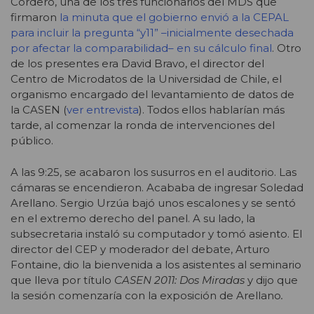
Cordero, una de los tres funcionarios del MDS que
firmaron
la minuta que el gobierno envió a la CEPAL
para incluir la pregunta “y11” –inicialmente desechada
por afectar la comparabilidad– en su cálculo final
. Otro
de los presentes era David Bravo, el director del
Centro de Microdatos de la Universidad de Chile, el
organismo encargado del levantamiento de datos de
la CASEN (
ver entrevista
). Todos ellos hablarían más
tarde, al comenzar la ronda de intervenciones del
público.
A las 9:25, se acabaron los susurros en el auditorio. Las
cámaras se encendieron. Acababa de ingresar Soledad
Arellano. Sergio Urzúa bajó unos escalones y se sentó
en el extremo derecho del panel. A su lado, la
subsecretaria instaló su computador y tomó asiento. El
director del CEP y moderador del debate, Arturo
Fontaine, dio la bienvenida a los asistentes al seminario
que lleva por título
CASEN 2011: Dos Miradas
y dijo que
la sesión comenzaría con la exposición de Arellano
.