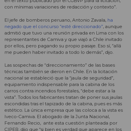
en el texto publicado por el CGBVP para la licitación,
con mínimas variaciones de redacción y contexto”.
El jefe de bomberos peruano, Antonio Zavala,
ha
negado que el concurso “esté direccionado”
, aunque
admitió que tuvo una reunión privada en Lima con los
representantes de Camiva y que viajó a Chile invitado
por ellos, pero pagando su propio pasaje. Eso sí, “allá
me pueden haber invitado a todo lo demás”, dijo.
Las sospechas de “direccionamiento” de las bases
técnicas también se dieron en Chile. En la licitación
nacional se estableció que la “jaula de seguridad”,
equipamiento indispensable para la cabina de los
carros contra incendios forestales, “debe estar a la
vista”. Todos los fabricantes tratan de poner sus jaulas
escondidas tras el tapizado de la cabina, pues es más
estético. La única empresa que las coloca a la vista es
Iveco-Camiva. El abogado de la Junta Nacional,
Fernando Recio, ante esta cuestión planteada por
CIPER, dijo que “si bien es verdad que aparece en los