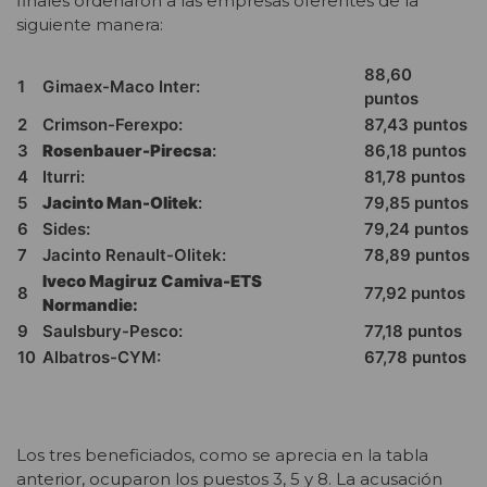
finales ordenaron a las empresas oferentes de la
siguiente manera:
88,60
1
Gimaex-Maco Inter:
puntos
2
Crimson-Ferexpo:
87,43 puntos
3
Rosenbauer-Pirecsa
:
86,18 puntos
4
Iturri:
81,78 puntos
5
Jacinto Man-Olitek
:
79,85 puntos
6
Sides:
79,24 puntos
7
Jacinto Renault-Olitek:
78,89 puntos
Iveco Magiruz Camiva-ETS
8
77,92 puntos
Normandie:
9
Saulsbury-Pesco:
77,18 puntos
10
Albatros-CYM:
67,78 puntos
Los tres beneficiados, como se aprecia en la tabla
anterior, ocuparon los puestos 3, 5 y 8. La acusación