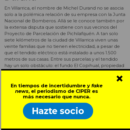
En Villarrica, el nombre de Michel Durand no se asocia
solo a la polémica relación de su empresa con la Junta
Nacional de Bomberos. Allá se le conoce también por
la extensa disputa que sostiene con sus vecinos del
Proyecto de Parcelación de Pichilafquén. A tan solo
siete kilómetros de la ciudad de Villarrica
viven unas
veinte familias que no tienen electricidad, a pesar de
que el tendido eléctrico está instalado a unos 1.500
metros de sus casas. Entre sus parcelas y el tendido
hay un solo obstáculo: el fundo El Copihual, propiedad
de Michel Durand.
×
Desde que Durand se instaló en la zona, alrededor de
En tiempos de incertidumbre y
fake
news
, el periodismo de CIPER es
1989, se ha negado reiteradamente a dejar pasar la
más necesario que nunca.
electricidad por su terreno, escudándose en la
servidumbre de paso. Y van ya 23 años. Justo antes de
Hazte socio
que Durand adquiriese esta parcela, se empezó a
elaborar un proyecto para dotar de electricidad a toda
la comunidad. Con su llegada, el proyecto se paralizó, a
pesar de los innumerables trámites que la Junta de