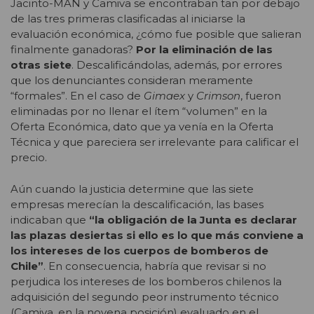
Jacinto-MAN y Camiva se encontraban tan por debajo
de las tres primeras clasificadas al iniciarse la
evaluación económica, ¿cómo fue posible que salieran
finalmente ganadoras?
Por la eliminación de las
otras siete
. Descalificándolas, además, por errores
que los denunciantes consideran meramente
“formales”. En el caso de
Gimaex
y
Crimson
, fueron
eliminadas por no llenar el ítem “volumen” en la
Oferta Económica, dato que ya venía en la Oferta
Técnica y que pareciera ser irrelevante para calificar el
precio.
Aún cuando la justicia determine que las siete
empresas merecían la descalificación, las bases
indicaban que
“la obligación de la Junta es declarar
las plazas desiertas si ello es lo que más conviene a
los intereses de los cuerpos de bomberos de
Chile”
. En consecuencia, habría que revisar si no
perjudica los intereses de los bomberos chilenos la
adquisición del segundo peor instrumento técnico
(Camiva, en la novena posición) evaluado en el