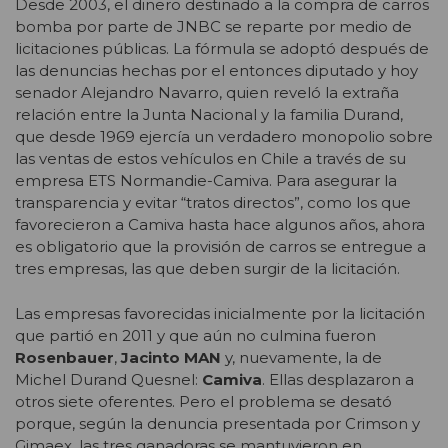
Desde 2003, el dinero destinado a la compra de carros
bomba por parte de JNBC se reparte por medio de
licitaciones públicas. La fórmula se adoptó después de
las denuncias hechas por el entonces diputado y hoy
senador Alejandro Navarro, quien reveló la extraña
relación entre la Junta Nacional y la familia Durand,
que desde 1969 ejercía un verdadero monopolio sobre
las ventas de estos vehículos en Chile a través de su
empresa ETS Normandie-Camiva. Para asegurar la
transparencia y evitar “tratos directos”, como los que
favorecieron a Camiva hasta hace algunos años, ahora
es obligatorio que la provisión de carros se entregue a
tres empresas, las que deben surgir de la licitación.
Las empresas favorecidas inicialmente por la licitación
que partió en 2011 y que aún no culmina fueron
Rosenbauer
,
Jacinto MAN
y, nuevamente, la de
Michel Durand Quesnel:
Camiva
. Ellas desplazaron a
otros siete oferentes. Pero el problema se desató
porque, según la denuncia presentada por Crimson y
Gimaex, las tres ganadoras se mantuvieron en